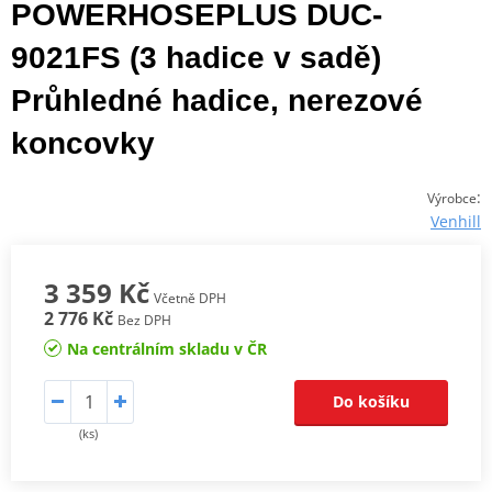
POWERHOSEPLUS DUC-
9021FS (3 hadice v sadě)
Průhledné hadice, nerezové
koncovky
:
Výrobce
Venhill
3 359 Kč
Včetně DPH
2 776 Kč
Bez DPH
Na centrálním skladu v ČR
Do košíku
(ks)