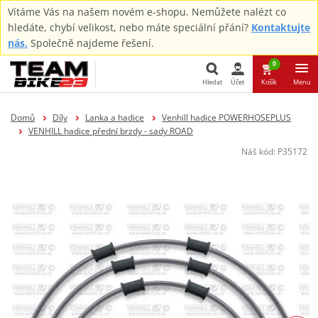
Vítáme Vás na našem novém e-shopu. Nemůžete nalézt co
hledáte, chybí velikost, nebo máte speciální přání?
Kontaktujte
nás.
Společně najdeme řešení.
0
Hledat
Účet
Košík
Menu
Hledat
Domů
Díly
Lanka a hadice
Venhill hadice POWERHOSEPLUS
VENHILL hadice přední brzdy - sady ROAD
Náš kód:
P35172