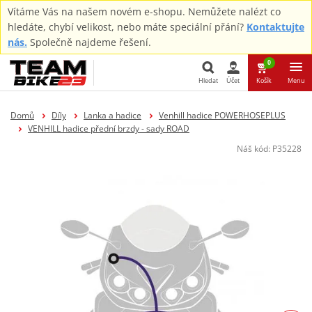
Vítáme Vás na našem novém e-shopu. Nemůžete nalézt co
hledáte, chybí velikost, nebo máte speciální přání?
Kontaktujte
nás.
Společně najdeme řešení.
0
Hledat
Účet
Košík
Menu
Hledat
Domů
Díly
Lanka a hadice
Venhill hadice POWERHOSEPLUS
VENHILL hadice přední brzdy - sady ROAD
Náš kód:
P35228