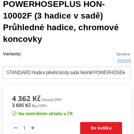
POWERHOSEPLUS HON-
10002F (3 hadice v sadě)
Průhledné hadice, chromové
koncovky
Varianty:
:
Výrobce
Venhill
4 362 Kč
Včetně DPH
3 605 Kč
Bez DPH
Na centrálním skladu v ČR
Do košíku