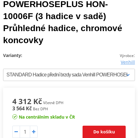
POWERHOSEPLUS HON-
10006F (3 hadice v sadě)
Průhledné hadice, chromové
koncovky
Varianty:
:
Výrobce
Venhill
4 312 Kč
Včetně DPH
3 564 Kč
Bez DPH
Na centrálním skladu v ČR
Do košíku