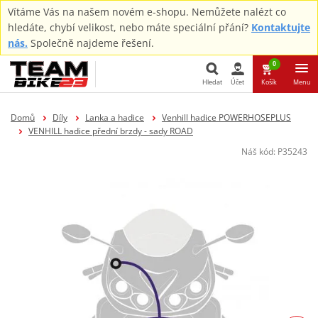
Vítáme Vás na našem novém e-shopu. Nemůžete nalézt co
hledáte, chybí velikost, nebo máte speciální přání?
Kontaktujte
nás.
Společně najdeme řešení.
0
Hledat
Účet
Košík
Menu
Hledat
Domů
Díly
Lanka a hadice
Venhill hadice POWERHOSEPLUS
VENHILL hadice přední brzdy - sady ROAD
Náš kód:
P35243