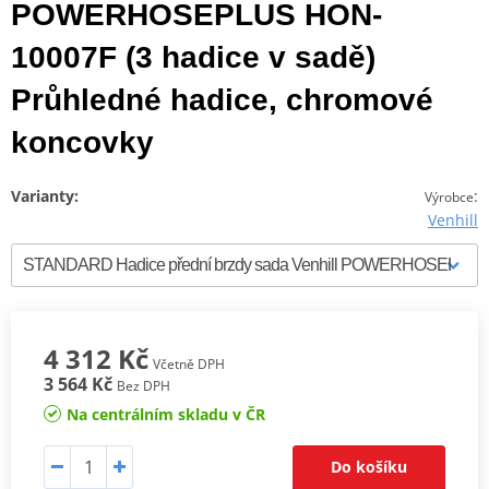
POWERHOSEPLUS HON-
10007F (3 hadice v sadě)
Průhledné hadice, chromové
koncovky
Varianty:
:
Výrobce
Venhill
4 312 Kč
Včetně DPH
3 564 Kč
Bez DPH
Na centrálním skladu v ČR
Do košíku