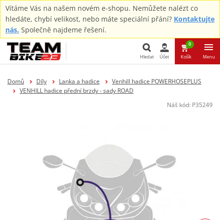
Vítáme Vás na našem novém e-shopu. Nemůžete nalézt co
hledáte, chybí velikost, nebo máte speciální přání?
Kontaktujte
nás.
Společně najdeme řešení.
0
Hledat
Účet
Košík
Menu
Hledat
Domů
Díly
Lanka a hadice
Venhill hadice POWERHOSEPLUS
VENHILL hadice přední brzdy - sady ROAD
Náš kód:
P35249