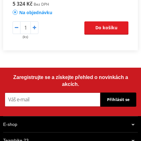
5 324 Kč
Bez DPH
Na objednávku
Do košíku
(ks)
Zaregistrujte se a získejte přehled o novinkách a
akcích.
Přihlásit se
E-shop
Teambike 23