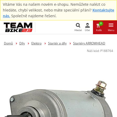
Vítáme Vás na našem novém e-shopu. Nemůžete nalézt co
hledáte, chybí velikost, nebo máte speciální přání?
Kontaktujte
nás.
Společně najdeme řešení.
0
Hledat
Účet
Košík
Menu
Hledat
Domů
Díly
Elektro
Startér a díly
Startéry ARROWHEAD
Náš kód:
P188764