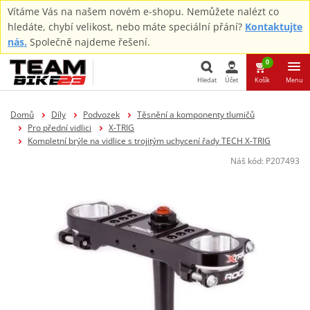
Vítáme Vás na našem novém e-shopu. Nemůžete nalézt co
hledáte, chybí velikost, nebo máte speciální přání?
Kontaktujte
nás.
Společně najdeme řešení.
0
Hledat
Účet
Košík
Menu
Hledat
Domů
Díly
Podvozek
Těsnění a komponenty tlumičů
Pro přední vidlici
X-TRIG
Kompletní brýle na vidlice s trojitým uchycení řady TECH X-TRIG
Náš kód:
P207493