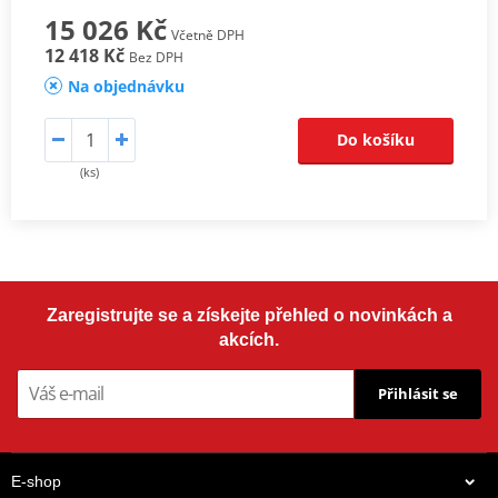
15 026 Kč
Včetně DPH
12 418 Kč
Bez DPH
Na objednávku
Do košíku
(ks)
Zaregistrujte se a získejte přehled o novinkách a
akcích.
Přihlásit se
E-shop