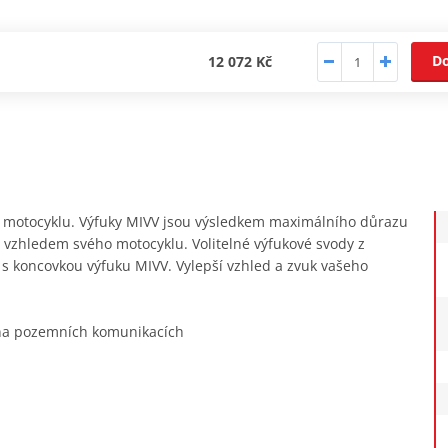
D
12 072 Kč
ho motocyklu. Výfuky MIVV jsou výsledkem maximálního důrazu
it vzhledem svého motocyklu. Volitelné výfukové svody z
tí s koncovkou výfuku MIVV. Vylepší vzhled a zvuk vašeho
 na pozemních komunikacích