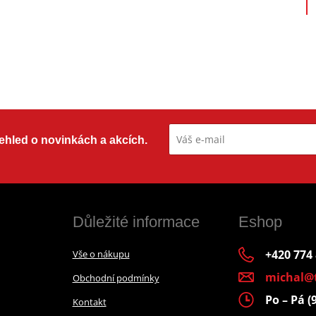
přehled o novinkách a akcích.
Důležité informace
Eshop
+420 774
Vše o nákupu
michal@
Obchodní podmínky
Po – Pá (
Kontakt