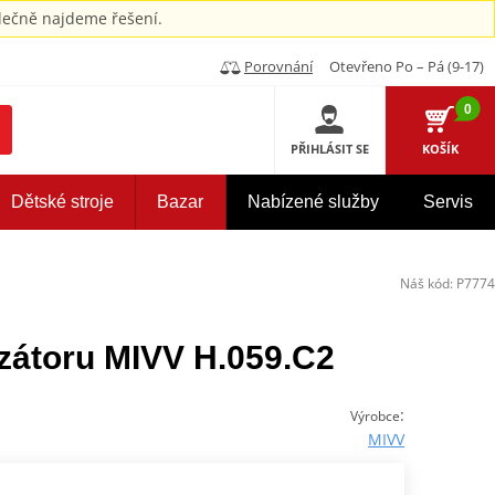
ečně najdeme řešení.
Porovnání
Otevřeno Po – Pá (9-17)
0
PŘIHLÁSIT SE
KOŠÍK
Dětské stroje
Bazar
Nabízené služby
Servis
Náš kód:
P7774
yzátoru MIVV H.059.C2
:
Výrobce
MIVV