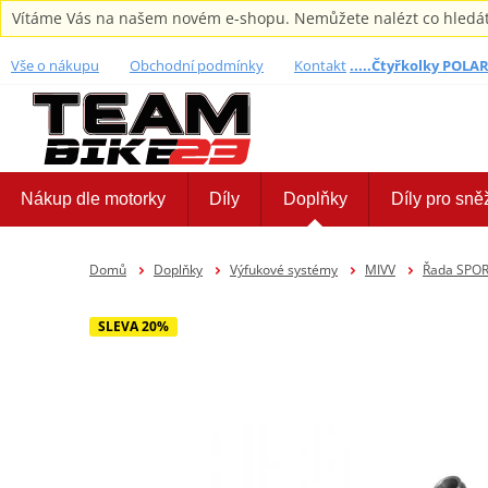
Vítáme Vás na našem novém e-shopu. Nemůžete nalézt co hledáte,
Vše o nákupu
Obchodní podmínky
Kontakt
.....Čtyřkolky POLARI
Nákup dle motorky
Díly
Doplňky
Díly pro sně
Domů
Doplňky
Výfukové systémy
MIVV
Řada SPOR
SLEVA 20%