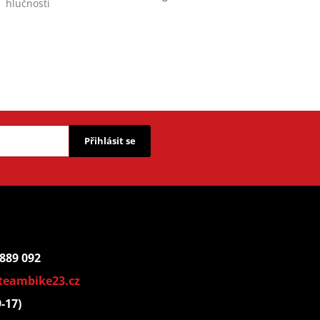
hlučnosti
Přihlásit se
 889 092
teambike23.cz
9-17)