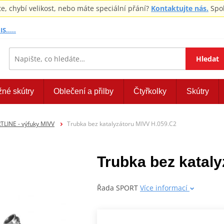
 chybí velikost, nebo máte speciální přání?
Kontaktujte nás.
Spol
S.....
Hledat
žné skútry
Oblečení a přilby
Čtyřkolky
Skútry
TLINE - výfuky MIVV
Trubka bez katalyzátoru MIVV H.059.C2
Trubka bez katal
Řada SPORT
Více informací