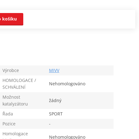
o košíku
Výrobce
MIVV
HOMOLOGACE /
Nehomologováno
SCHVÁLENÍ
Možnost
žádný
katalyzátoru
Řada
SPORT
Pozice
-
Homologace
Nehomologováno