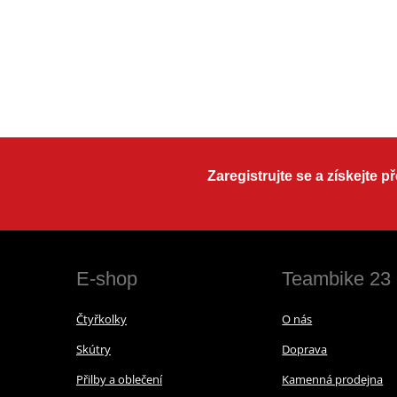
Zaregistrujte se a získejte 
E-shop
Teambike 23
Čtyřkolky
O nás
Skútry
Doprava
Přilby a oblečení
Kamenná prodejna