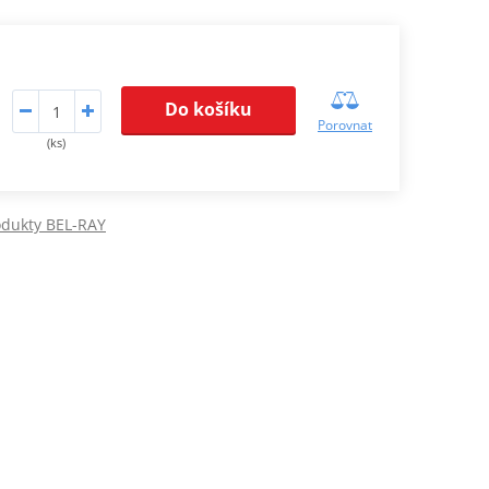
Do košíku
Porovnat
(ks)
odukty BEL-RAY