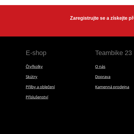
Zaregistrujte se a získejte 
E-shop
Teambike 23
Čtyřkolky
O nás
Skútry
Doprava
Přilby a oblečení
Kamenná prodejna
Příslušenství