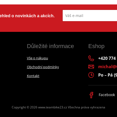
přehled o novinkách a akcích.
Důležité informace
Eshop
+420 774
Vše o nákupu
michal@
Obchodní podmínky
Po – Pá (
Kontakt
Facebook
Copyright © 2026 www.teambike23.cz
Všechna práva vyhrazena