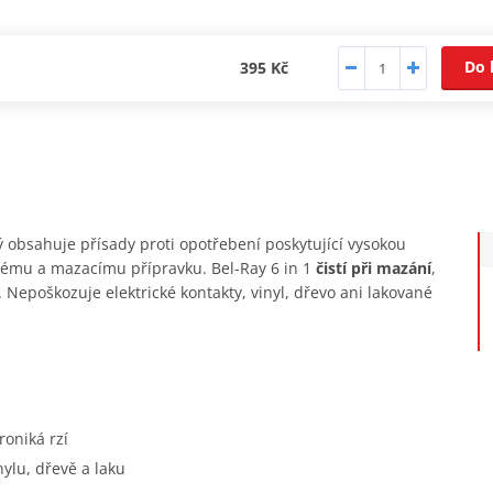
Do 
395 Kč
rý obsahuje přísady proti opotřebení poskytující vysokou
ému a mazacímu přípravku. Bel-Ray 6 in 1
čistí při mazání
,
í. Nepoškozuje elektrické kontakty, vinyl, dřevo ani lakované
roniká rzí
nylu, dřevě a laku