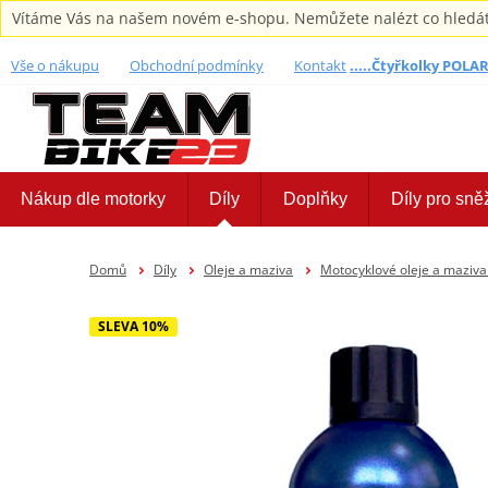
Vítáme Vás na našem novém e-shopu. Nemůžete nalézt co hledáte,
Vše o nákupu
Obchodní podmínky
Kontakt
.....Čtyřkolky POLARI
Nákup dle motorky
Díly
Doplňky
Díly pro sně
Domů
Díly
Oleje a maziva
Motocyklové oleje a maziva
SLEVA 10%