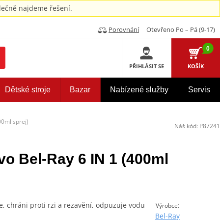
ečně najdeme řešení.
Porovnání
Otevřeno Po – Pá (9-17)
0
PŘIHLÁSIT SE
KOŠÍK
Dětské stroje
Bazar
Nabízené služby
Servis
00ml sprej)
Náš kód:
P87241
o Bel-Ray 6 IN 1 (400ml
e, chráni proti rzi a rezavění, odpuzuje vodu
:
Výrobce
Bel-Ray