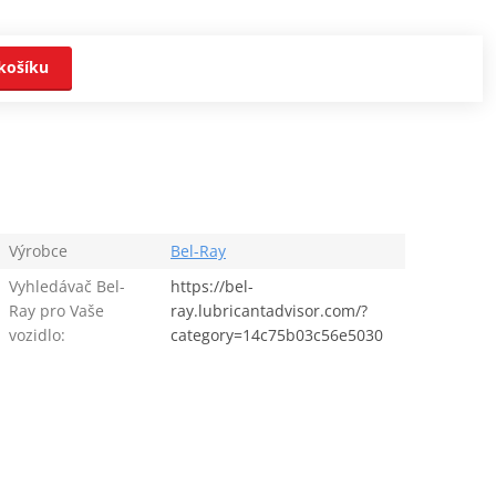
košíku
Výrobce
Bel-Ray
Vyhledávač Bel-
https://bel-
Ray pro Vaše
ray.lubricantadvisor.com/?
vozidlo:
category=14c75b03c56e5030