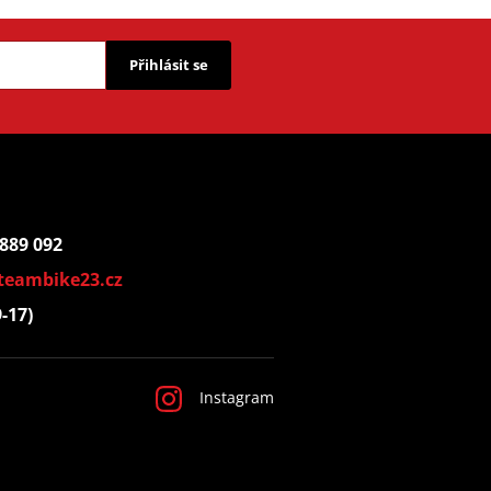
Přihlásit se
 889 092
teambike23.cz
9-17)
Instagram