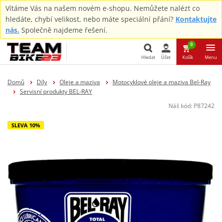
Vítáme Vás na našem novém e-shopu. Nemůžete nalézt co
hledáte, chybí velikost, nebo máte speciální přání?
Kontaktujte
nás.
Společně najdeme řešení.
0
Hledat
Účet
Košík
Menu
Hledat
Domů
Díly
Oleje a maziva
Motocyklové oleje a maziva Bel-Ray
Servisní produkty BEL-RAY
Náš kód:
P87242
SLEVA 10%