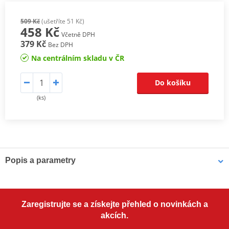
509 Kč
(ušetříte 51 Kč)
458 Kč
Včetně DPH
379 Kč
Bez DPH
Na centrálním skladu v ČR
Do košíku
(ks)
Popis a parametry
Bel-Ray Waterproof Grease
je legendární vysoce výkonná
víceúčelová vazelína. Vynikající odolnost vůči vodě, včetně slané,
zajišťuje stálé těsnění a ochranu. Ideální pro
ložiska kol, hlavová
Zaregistrujte se a získejte přehled o novinkách a
složení, spojení tlumičů, čepy kyvných ramen
a další mazací
akcích.
body motocyklů, ATV, sněžných skútrů a lodních podvozků. Díky