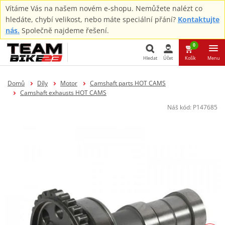
Vítáme Vás na našem novém e-shopu. Nemůžete nalézt co
hledáte, chybí velikost, nebo máte speciální přání?
Kontaktujte
nás.
Společně najdeme řešení.
0
Hledat
Účet
Košík
Menu
Hledat
Domů
Díly
Motor
Camshaft parts HOT CAMS
Camshaft exhausts HOT CAMS
Náš kód:
P147685