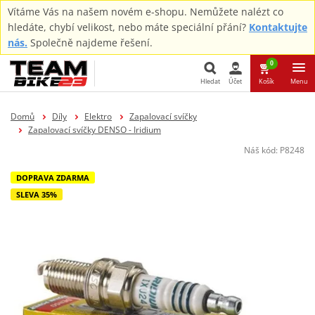
Vítáme Vás na našem novém e-shopu. Nemůžete nalézt co
hledáte, chybí velikost, nebo máte speciální přání?
Kontaktujte
nás.
Společně najdeme řešení.
0
Hledat
Účet
Košík
Menu
Hledat
Domů
Díly
Elektro
Zapalovací svíčky
Zapalovací svíčky DENSO - Iridium
Náš kód:
P8248
DOPRAVA ZDARMA
SLEVA 35%