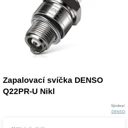
Zapalovací svíčka DENSO
Q22PR-U Nikl
:
Výrobce
DENSO