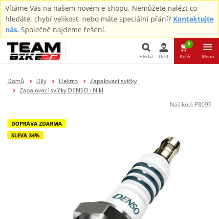
Vítáme Vás na našem novém e-shopu. Nemůžete nalézt co
hledáte, chybí velikost, nebo máte speciální přání?
Kontaktujte
nás.
Společně najdeme řešení.
0
Hledat
Účet
Košík
Menu
Hledat
Domů
Díly
Elektro
Zapalovací svíčky
Zapalovací svíčky DENSO - Nikl
Náš kód:
P8099
DOPRAVA ZDARMA
SLEVA 34%