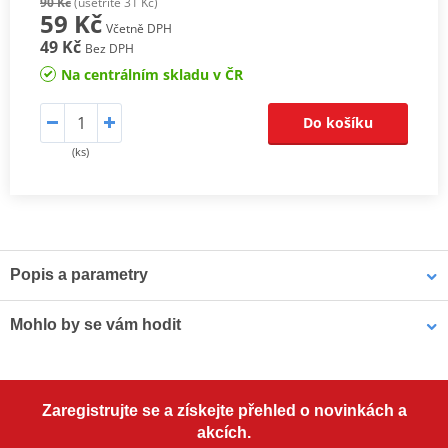
90 Kč
(ušetříte 31 Kč)
59 Kč
Včetně DPH
49 Kč
Bez DPH
Na centrálním skladu v ČR
Do košíku
(ks)
Popis a parametry
Motocyklové zapalovací svíčky DENSO
Mohlo by se vám hodit
Perfektní zapalování a optimální výkon motorů.
Japonský vývoj a technologie. Od roku 1959.
Pouzdro na náhradní svíčku MOTION STUFF modrá
Prověřeno závodními stroji na závodech jako 24 hod Le Mans,
Zaregistrujte se a získejte přehled o novinkách a
Formule 1
akcích.