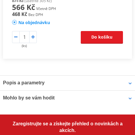
871 Kč
(ušetříte 305 Kč)
566 Kč
Včetně DPH
468 Kč
Bez DPH
Na objednávku
Do košíku
(ks)
Popis a parametry
Motocyklové zapalovací svíčky DENSO
Mohlo by se vám hodit
Perfektní zapalování a optimální výkon motorů.
Japonský vývoj a technologie. Od roku 1959.
Pouzdro na náhradní svíčku MOTION STUFF modrá
Prověřeno závodními stroji na závodech jako 24 hod Le Mans,
Zaregistrujte se a získejte přehled o novinkách a
Formule 1
akcích.