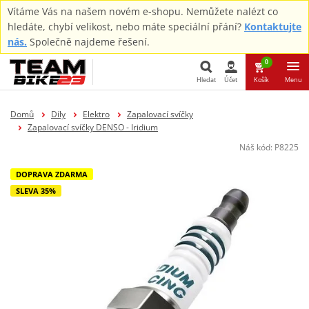
Vítáme Vás na našem novém e-shopu. Nemůžete nalézt co
hledáte, chybí velikost, nebo máte speciální přání?
Kontaktujte
nás.
Společně najdeme řešení.
0
Hledat
Účet
Košík
Menu
Hledat
Domů
Díly
Elektro
Zapalovací svíčky
Zapalovací svíčky DENSO - Iridium
Náš kód:
P8225
DOPRAVA ZDARMA
SLEVA 35%