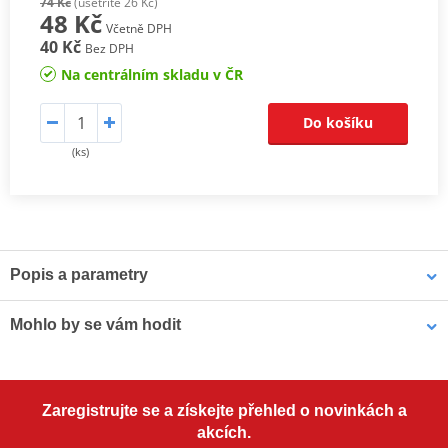
74 Kč
(ušetříte 26 Kč)
48 Kč
Včetně DPH
40 Kč
Bez DPH
Na centrálním skladu v ČR
Do košíku
(ks)
Popis a parametry
Motocyklové zapalovací svíčky DENSO
Mohlo by se vám hodit
Perfektní zapalování a optimální výkon motorů.
Japonský vývoj a technologie. Od roku 1959.
Pouzdro na náhradní svíčku MOTION STUFF modrá
Prověřeno závodními stroji na závodech jako 24 hod Le Mans,
Zaregistrujte se a získejte přehled o novinkách a
Formule 1
akcích.