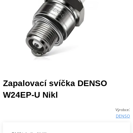
Zapalovací svíčka DENSO
W24EP-U Nikl
:
Výrobce
DENSO