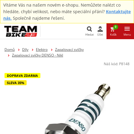
Vítáme Vás na našem novém e-shopu. Nemůžete nalézt co
hledáte, chybí velikost, nebo máte speciální přání?
Kontaktujte
nás.
Společně najdeme řešení.
0
Hledat
Účet
Košík
Menu
Hledat
Domů
Díly
Elektro
Zapalovací svíčky
Zapalovací svíčky DENSO - Nikl
Náš kód:
P8148
DOPRAVA ZDARMA
SLEVA 35%