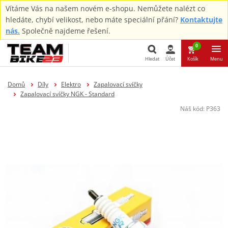
Vítáme Vás na našem novém e-shopu. Nemůžete nalézt co
hledáte, chybí velikost, nebo máte speciální přání?
Kontaktujte
nás.
Společně najdeme řešení.
0
Hledat
Účet
Košík
Menu
Hledat
Domů
Díly
Elektro
Zapalovací svíčky
Zapalovací svíčky NGK - Standard
Náš kód:
P363