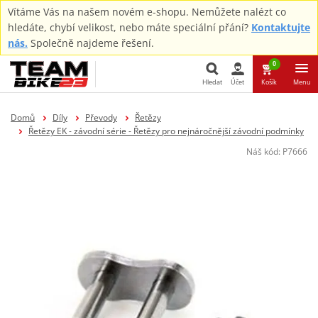
Vítáme Vás na našem novém e-shopu. Nemůžete nalézt co
hledáte, chybí velikost, nebo máte speciální přání?
Kontaktujte
nás.
Společně najdeme řešení.
0
Hledat
Účet
Košík
Menu
Hledat
Domů
Díly
Převody
Řetězy
Řetězy EK - závodní série - Řetězy pro nejnáročnější závodní podmínky
Náš kód:
P7666