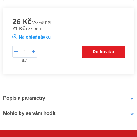
26 Kč
Včetně DPH
21 Kč
Bez DPH
Na objednávku
Do košíku
(ks)
Popis a parametry
EK 428SHDR
Mohlo by se vám hodit
Vysoce výkonné závodní řetězy.
Kartáč na řetěz MUC-OFF 350
Řada 428SHDR patří mezi špičku v kategorii netěsněných řetězů