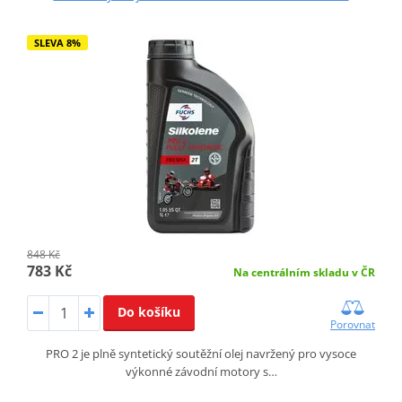
SLEVA 8%
848 Kč
783 Kč
Na centrálním skladu v ČR
Do košíku
Porovnat
PRO 2 je plně syntetický soutěžní olej navržený pro vysoce
výkonné závodní motory s…