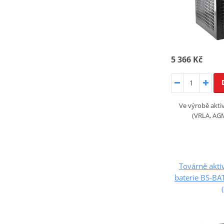
5 366 Kč
Ve výrobě akt
(VRLA, AGM
Továrně akt
baterie BS-BA