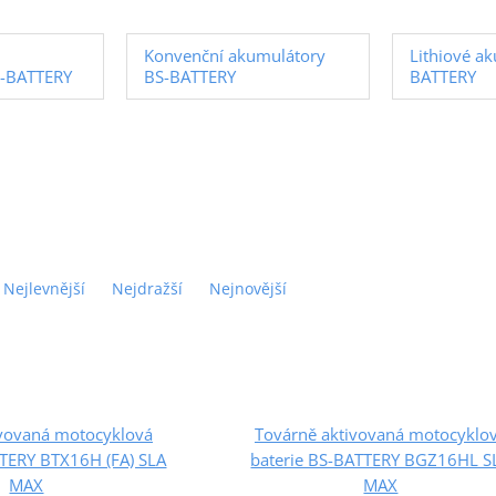
Konvenční akumulátory
Lithiové a
S-BATTERY
BS-BATTERY
BATTERY
Nejlevnější
Nejdražší
Nejnovější
ivovaná motocyklová
Továrně aktivovaná motocyklo
TTERY BTX16H (FA) SLA
baterie BS-BATTERY BGZ16HL S
MAX
MAX