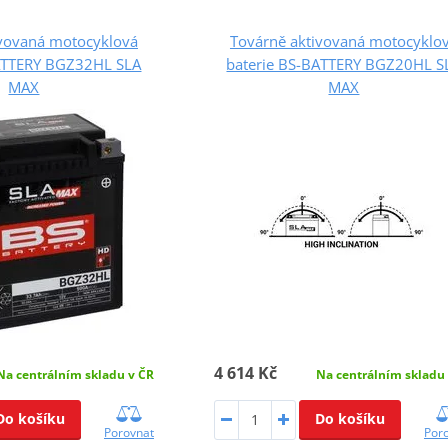
ivovaná motocyklová
Továrně aktivovaná motocyklo
BATTERY BGZ32HL SLA
baterie BS-BATTERY BGZ20HL S
MAX
MAX
4 614 Kč
Na centrálním skladu v ČR
Na centrálním skladu
Do košíku
Do košíku
Porovnat
Por