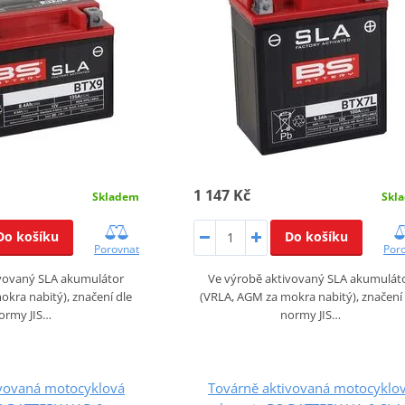
1 147 Kč
Skladem
Skl
Do košíku
Do košíku
Porovnat
Por
ivovaný SLA akumulátor
Ve výrobě aktivovaný SLA akumulát
kra nabitý), značení dle
(VRLA, AGM za mokra nabitý), značení
ormy JIS…
normy JIS…
ivovaná motocyklová
Továrně aktivovaná motocyklo