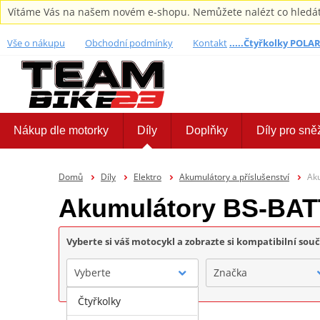
Vítáme Vás na našem novém e-shopu. Nemůžete nalézt co hledáte,
Vše o nákupu
Obchodní podmínky
Kontakt
.....Čtyřkolky POLARI
Nákup dle motorky
Díly
Doplňky
Díly pro sně
Domů
Díly
Elektro
Akumulátory a příslušenství
Ak
Akumulátory BS-BA
Vyberte si váš motocykl a zobrazte si kompatibilní sou
Vyberte
Značka
Čtyřkolky