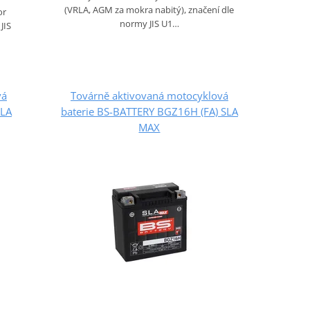
(VRLA, AGM za mokra nabitý), značení dle
or
normy JIS U1…
JIS
vá
Továrně aktivovaná motocyklová
SLA
baterie BS-BATTERY BGZ16H (FA) SLA
MAX