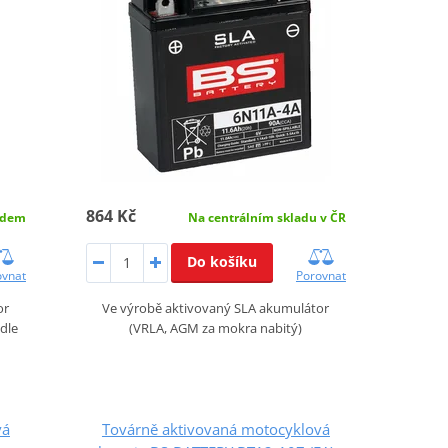
864 Kč
adem
Na centrálním skladu v ČR
Do košíku
ovnat
Porovnat
or
Ve výrobě aktivovaný SLA akumulátor
 dle
(VRLA, AGM za mokra nabitý)
vá
Továrně aktivovaná motocyklová