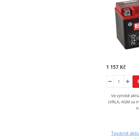
1 157 Kč
Ve výrobě akt
(VRLA, AGM za mo
n
Továrně akt