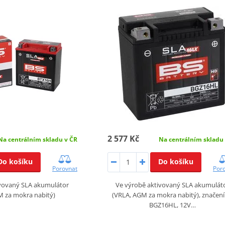
2 577 Kč
Na centrálním skladu v ČR
Na centrálním skladu
Do košíku
Do košíku
Porovnat
Por
ivovaný SLA akumulátor
Ve výrobě aktivovaný SLA akumulát
M za mokra nabitý)
(VRLA, AGM za mokra nabitý), značení 
BGZ16HL, 12V…