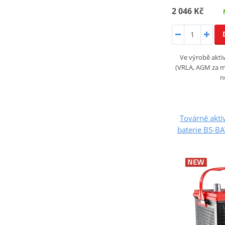
2 046 Kč
Ve výrobě akt
(VRLA, AGM za mo
n
Továrně akt
baterie BS-B