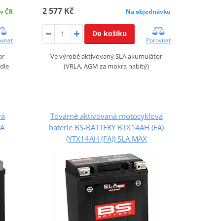
2 577 Kč
 v ČR
Na objednávku
Do košíku
ovnat
Porovnat
or
Ve výrobě aktivovaný SLA akumulátor
 dle
(VRLA, AGM za mokra nabitý)
vá
Továrně aktivovaná motocyklová
LA
baterie BS-BATTERY BTX14AH (FA)
(YTX14AH (FA)) SLA MAX