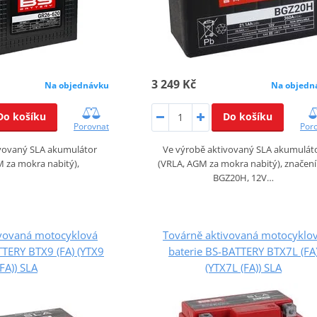
3 249 Kč
Na objednávku
Na objedn
Do košíku
Do košíku
Porovnat
Por
ivovaný SLA akumulátor
Ve výrobě aktivovaný SLA akumulát
 za mokra nabitý),
(VRLA, AGM za mokra nabitý), značení 
BGZ20H, 12V…
ivovaná motocyklová
Továrně aktivovaná motocyklo
TTERY BTX9 (FA) (YTX9
baterie BS-BATTERY BTX7L (FA
(FA)) SLA
(YTX7L (FA)) SLA