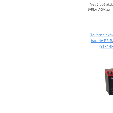
Ve výrobě akt
(VRLA, AGM za mo
n
Továrně akt
baterie BS-
(YTX14H