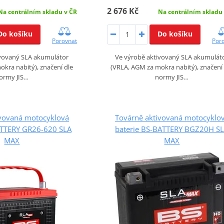
2 676 Kč
Na centrálním skladu v ČR
Na centrálním skladu
Do košíku
Do košíku
Porovnat
Por
ivovaný SLA akumulátor
Ve výrobě aktivovaný SLA akumulát
kra nabitý), značení dle
(VRLA, AGM za mokra nabitý), značení
ormy JIS…
normy JIS…
ivovaná motocyklová
Továrně aktivovaná motocyklo
ATTERY GR26-620 SLA
baterie BS-BATTERY BGZ20H S
MAX
MAX