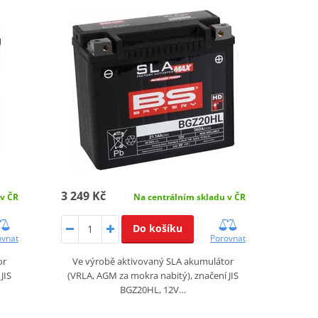
3 249 Kč
 v ČR
Na centrálním skladu v ČR
Do košíku
ovnat
Porovnat
or
Ve výrobě aktivovaný SLA akumulátor
JIS
(VRLA, AGM za mokra nabitý), značení JIS
BGZ20HL, 12V…