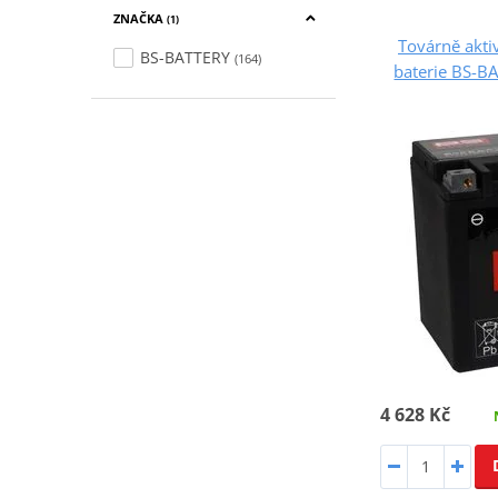
ZNAČKA
(1)
Továrně akt
BS-BATTERY
(164)
baterie BS-
4 628 Kč