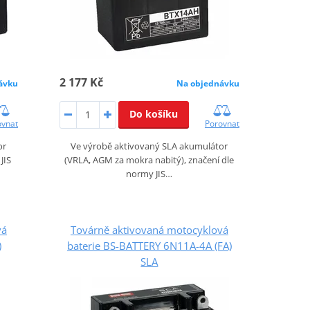
2 177 Kč
ávku
Na objednávku
Do košíku
ovnat
Porovnat
or
Ve výrobě aktivovaný SLA akumulátor
JIS
(VRLA, AGM za mokra nabitý), značení dle
normy JIS…
vá
Továrně aktivovaná motocyklová
)
baterie BS-BATTERY 6N11A-4A (FA)
SLA