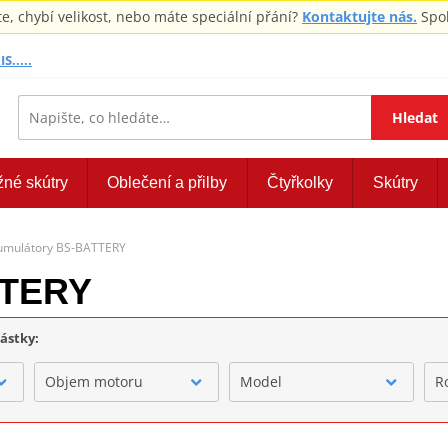
 chybí velikost, nebo máte speciální přání?
Kontaktujte nás.
Spol
S.....
Hledat
žné skútry
Oblečení a přilby
Čtyřkolky
Skútry
umulátory BS-BATTERY
TTERY
částky:
Objem motoru
Model
R