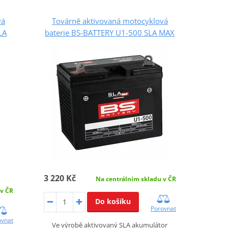
vá
Továrně aktivovaná motocyklová
LA
baterie BS-BATTERY U1-500 SLA MAX
3 220 Kč
Na centrálním skladu v ČR
 v ČR
Do košíku
Porovnat
ovnat
Ve výrobě aktivovaný SLA akumulátor