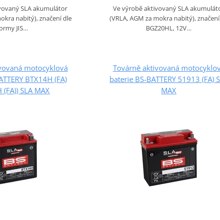
ivovaný SLA akumulátor
Ve výrobě aktivovaný SLA akumulát
kra nabitý), značení dle
(VRLA, AGM za mokra nabitý), značení 
ormy JIS…
BGZ20HL, 12V…
ivovaná motocyklová
Továrně aktivovaná motocyklo
BATTERY BTX14H (FA)
baterie BS-BATTERY 51913 (FA) 
 (FA)) SLA MAX
MAX