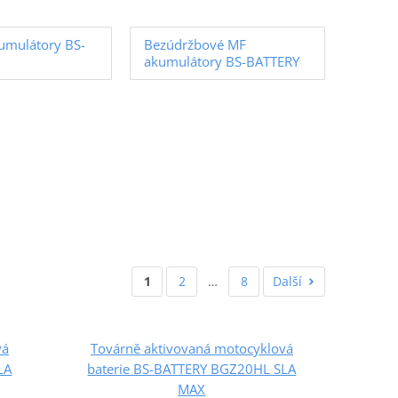
kumulátory BS-
Bezúdržbové MF
akumulátory BS-BATTERY
1
2
…
8
Další
vá
Továrně aktivovaná motocyklová
LA
baterie BS-BATTERY BGZ20HL SLA
MAX