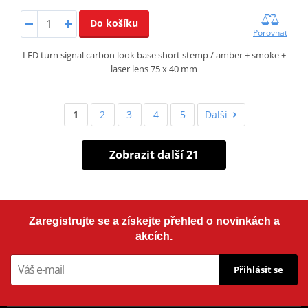
Do košíku
Porovnat
LED turn signal carbon look base short stemp / amber + smoke +
laser lens 75 x 40 mm
1
2
3
4
5
Další
Zobrazit další 21
Zaregistrujte se a získejte přehled o novinkách a
akcích.
Přihlásit se