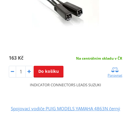
163 Kč
Na centrálním skladu v ČR
Do košíku
Porovnat
INDICATOR CONNECTORS LEADS SUZUKI
Spojovací vodiče PUIG MODELS YAMAHA 4863N černý