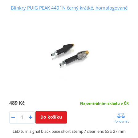
Blinkry PUIG PEAK 4491N černý krátké, homologované
489 Kč
Na centrálním skladu v ČR
Do košíku
Porovnat
LED turn signal black base short stemp / clear lens 65 x 27 mm