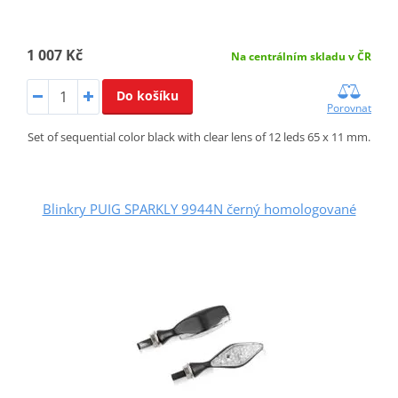
1 007 Kč
Na centrálním skladu v ČR
Do košíku
Porovnat
Set of sequential color black with clear lens of 12 leds 65 x 11 mm.
Blinkry PUIG SPARKLY 9944N černý homologované