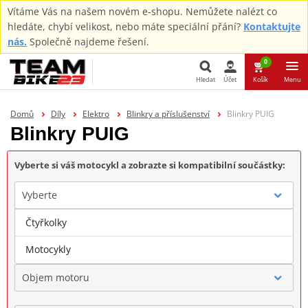
Vítáme Vás na našem novém e-shopu. Nemůžete nalézt co
hledáte, chybí velikost, nebo máte speciální přání?
Kontaktujte
nás.
Společně najdeme řešení.
0
Hledat
Účet
Košík
Menu
Hledat
Domů
Díly
Elektro
Blinkry a příslušenství
Blinkry PUIG
Blinkry PUIG
Vyberte si váš motocykl a zobrazte si kompatibilní součástky:
Vyberte
Čtyřkolky
Značka
Motocykly
Objem motoru