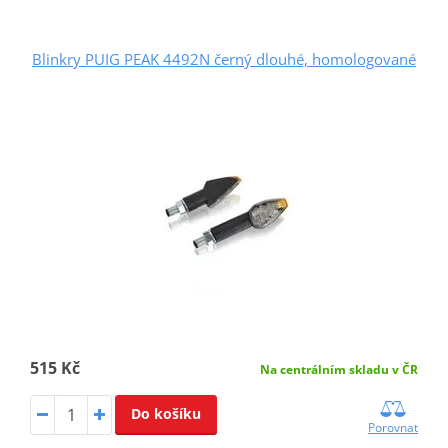
Blinkry PUIG PEAK 4492N černý dlouhé, homologované
515 Kč
Na centrálním skladu v ČR
Do košíku
Porovnat