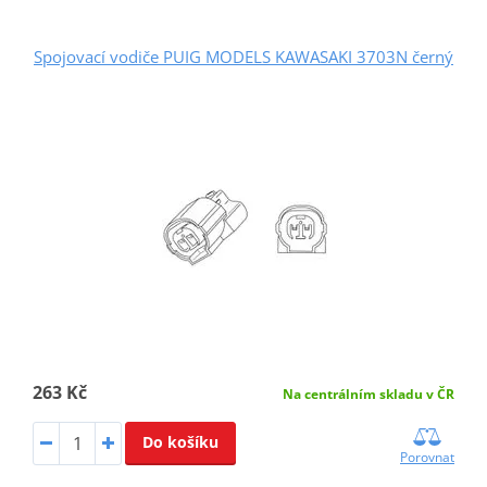
Spojovací vodiče PUIG MODELS KAWASAKI 3703N černý
263 Kč
Na centrálním skladu v ČR
Do košíku
Porovnat