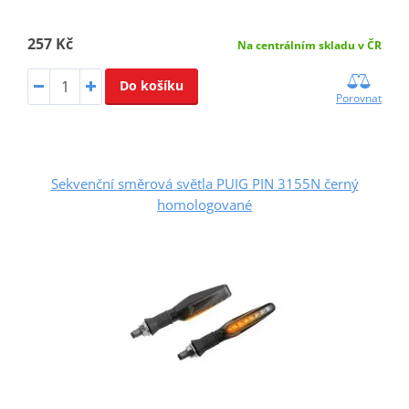
257 Kč
Na centrálním skladu v ČR
Do košíku
Porovnat
Sekvenční směrová světla PUIG PIN 3155N černý
homologované