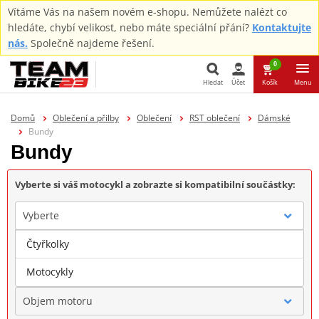
Vítáme Vás na našem novém e-shopu. Nemůžete nalézt co
hledáte, chybí velikost, nebo máte speciální přání?
Kontaktujte
nás.
Společně najdeme řešení.
0
Hledat
Účet
Košík
Menu
Hledat
Domů
Oblečení a přilby
Oblečení
RST oblečení
Dámské
Bundy
Bundy
Vyberte si váš motocykl a zobrazte si kompatibilní součástky:
Vyberte
Čtyřkolky
Značka
Motocykly
Objem motoru