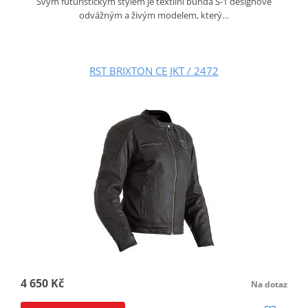
Svým futuristickým stylem je textilní bunda S-1 designově
odvážným a živým modelem, který…
RST BRIXTON CE JKT / 2472
4 650 Kč
Na dotaz