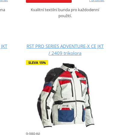
ena
Kvalitní textilní bunda pro každodenní
použití.
 JKT
RST PRO SERIES ADVENTURE-X CE JKT
/ 2409 trikolora
SLEVA 15%
9 980 Kč