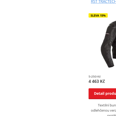
RST TRACTECH
SLEVA 15%
5 250 Kč
4 463 Kč
Detail prod
Textilní bu
odlehčenou ver
protě