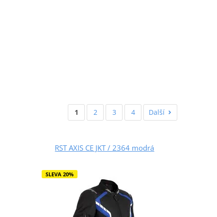
1
2
3
4
Další
RST AXIS CE JKT / 2364 modrá
SLEVA 20%