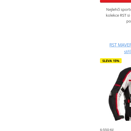
Nejlehčí sport
kolekce RST si 
po
RST MAVER
stř
SLEVA 15%
6 550 Kč