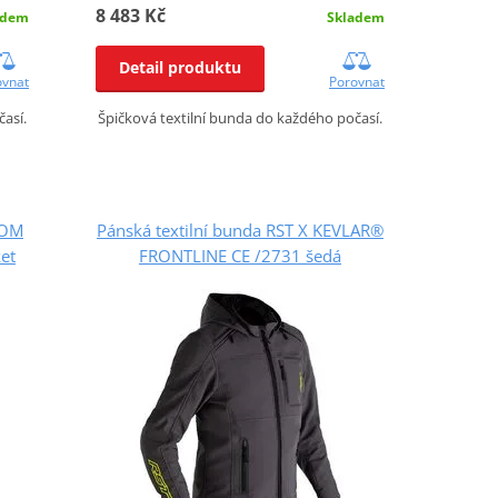
8 483 Kč
adem
Skladem
Detail produktu
ovnat
Porovnat
así.
Špičková textilní bunda do každého počasí.
IOM
Pánská textilní bunda RST X KEVLAR®
ket
FRONTLINE CE /2731 šedá