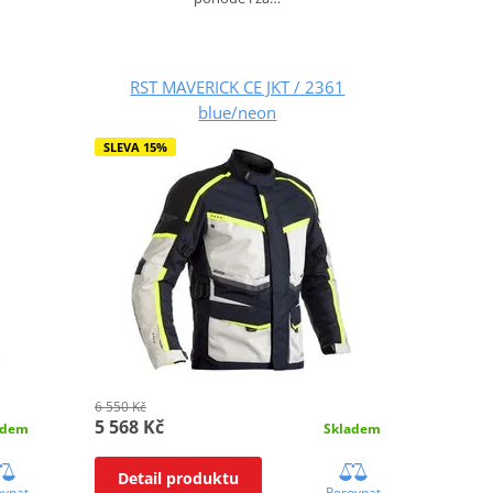
RST MAVERICK CE JKT / 2361
blue/neon
SLEVA 15%
6 550 Kč
5 568 Kč
adem
Skladem
Detail produktu
ovnat
Porovnat