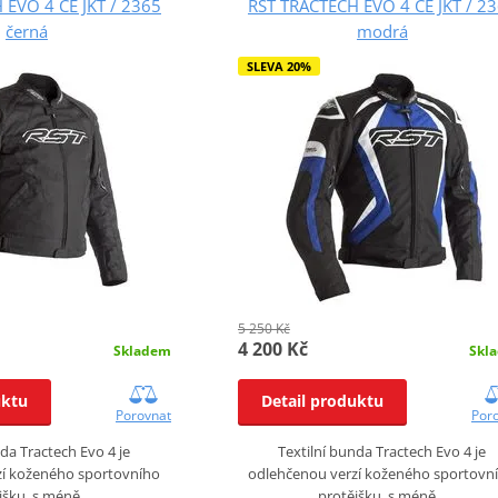
 EVO 4 CE JKT / 2365
RST TRACTECH EVO 4 CE JKT / 2
černá
modrá
SLEVA 20%
5 250 Kč
4 200 Kč
Skladem
Skl
uktu
Detail produktu
Porovnat
Por
nda Tractech Evo 4 je
Textilní bunda Tractech Evo 4 je
zí koženého sportovního
odlehčenou verzí koženého sportovn
jšku, s méně…
protějšku, s méně…