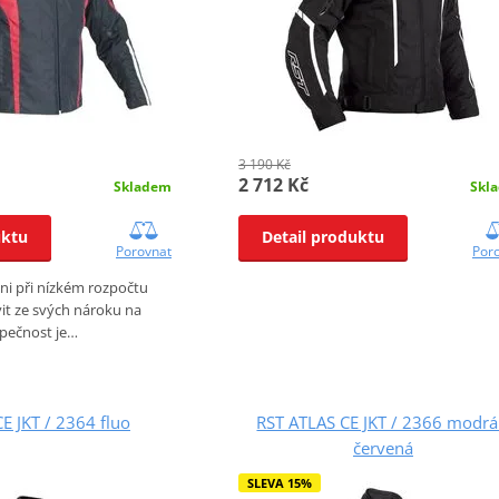
3 190 Kč
2 712 Kč
Skl
Skladem
Detail produktu
uktu
Por
Porovnat
ni při nízkém rozpočtu
it ze svých nároku na
pečnost je…
E JKT / 2364 fluo
RST ATLAS CE JKT / 2366 modrá
červená
SLEVA 15%