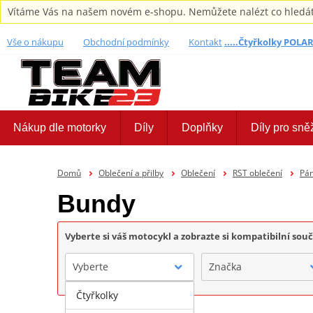
Vítáme Vás na našem novém e-shopu. Nemůžete nalézt co hledáte,
Vše o nákupu
Obchodní podmínky
Kontakt
.....Čtyřkolky POLARI
Nákup dle motorky
Díly
Doplňky
Díly pro sně
Domů
Oblečení a přilby
Oblečení
RST oblečení
Pá
Bundy
Vyberte si váš motocykl a zobrazte si kompatibilní sou
Vyberte
Značka
Čtyřkolky