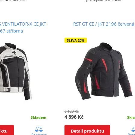
S VENTILATOR-X CE JKT
RST GT CE / JKT 2196 červená
67 stříbrná
SLEVA 20%
6 120 Kč
4 896 Kč
Skl
Skladem
Detail produktu
uktu
Por
Porovnat