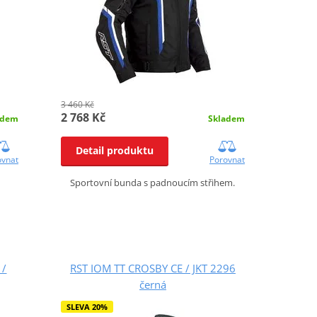
3 460 Kč
2 768 Kč
adem
Skladem
Detail produktu
ovnat
Porovnat
Sportovní bunda s padnoucím střihem.
 /
RST IOM TT CROSBY CE / JKT 2296
černá
SLEVA 20%