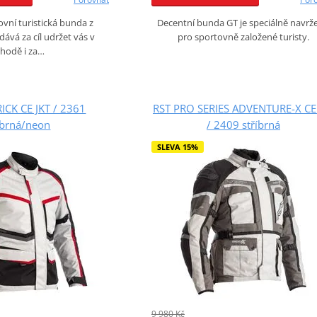
Decentní bunda GT je speciálně navrž
ovní turistická bunda z
pro sportovně založené turisty.
dává za cíl udržet vás v
hodě i za…
ICK CE JKT / 2361
RST PRO SERIES ADVENTURE-X CE
íbrná/neon
/ 2409 stříbrná
SLEVA 15%
9 980 Kč