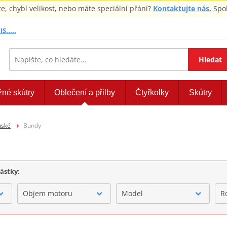
 chybí velikost, nebo máte speciální přání?
Kontaktujte nás.
Spol
S.....
Hledat
žné skútry
Oblečení a přilby
Čtyřkolky
Skútry
nské
Bundy
částky:
Objem motoru
Model
R