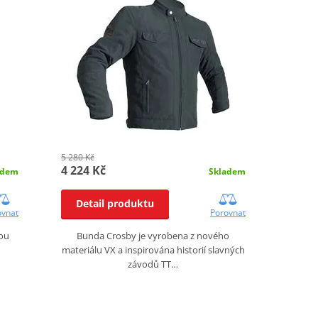
5 280 Kč
4 224 Kč
adem
Skladem
Detail produktu
ovnat
Porovnat
dou
Bunda Crosby je vyrobena z nového
materiálu VX a inspirována historií slavných
závodů TT…