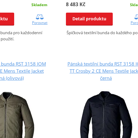
8 483 Kč
Skladem
Skl
uktu
Detail produktu
Porovnat
Por
lní bunda pro každodenní
Špičková textilní bunda do každého poč
použití.
ní bunda RST 3158 IOM
Pánská textilní bunda RST 3158 
E Mens Textile Jacket
TT Crosby 2 CE Mens Textile Jac
ná (olivová)
černá