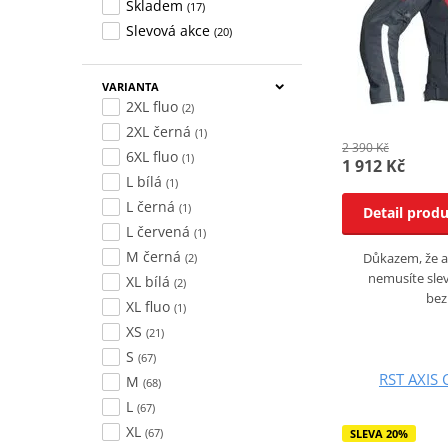
Skladem
(17)
Slevová akce
(20)
VARIANTA
2XL fluo
(2)
2XL černá
(1)
2 390 Kč
6XL fluo
(1)
1 912 Kč
L bílá
(1)
L černá
(1)
Detail prod
L červená
(1)
M černá
Důkazem, že a
(2)
nemusíte slev
XL bílá
(2)
bez
XL fluo
(1)
XS
(21)
S
(67)
RST AXIS C
M
(68)
L
(67)
XL
(67)
SLEVA 20%