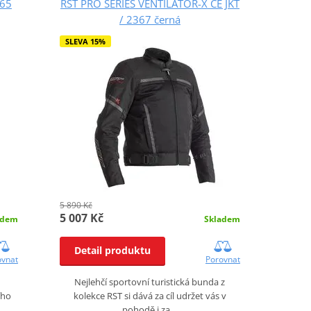
365
RST PRO SERIES VENTILATOR-X CE JKT
/ 2367 černá
SLEVA 15%
5 890 Kč
5 007 Kč
adem
Skladem
Detail produktu
ovnat
Porovnat
Nejlehčí sportovní turistická bunda z
ího
kolekce RST si dává za cíl udržet vás v
pohodě i za…