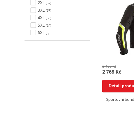
2XL
(67)
3XL
(67)
4XL
(38)
5XL
(24)
6XL
(6)
3 460 Kč
2 768 Kč
Detail prod
Sportovní bund