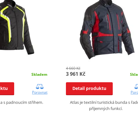
4 660 Kč
3 961 Kč
Skladem
Skl
uktu
Detail produktu
Porovnat
Por
a s padnoucím střihem.
Atlas je textilní turistická bunda s řa
příjemných funkcí.