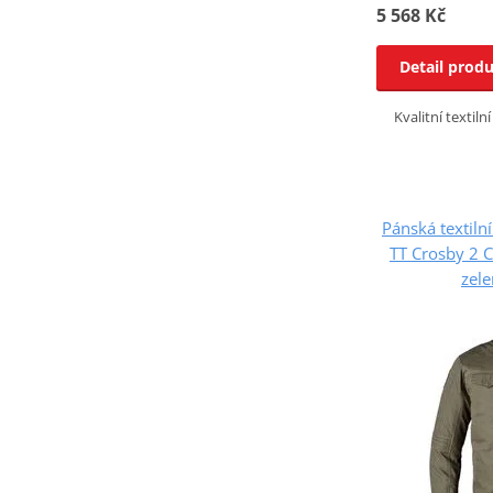
5 568 Kč
Detail prod
Kvalitní texti
Pánská textil
TT Crosby 2 C
zele