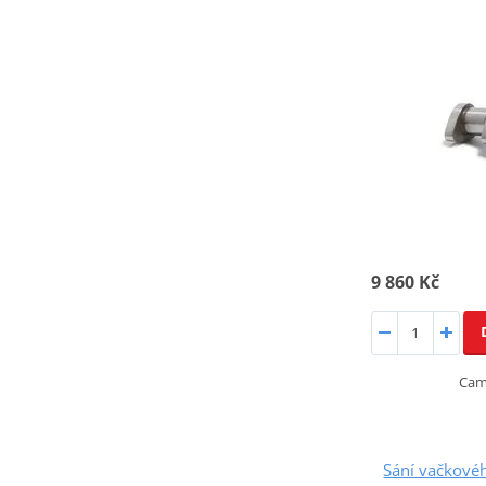
9 860 Kč
Cam
Sání vačkové