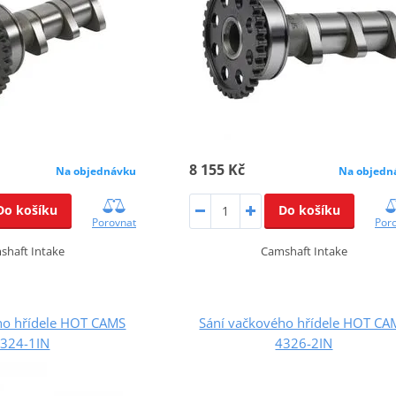
8 155 Kč
Na objednávku
Na objedn
Do košíku
Do košíku
Porovnat
Por
shaft Intake
Camshaft Intake
ho hřídele HOT CAMS
Sání vačkového hřídele HOT CA
324-1IN
4326-2IN