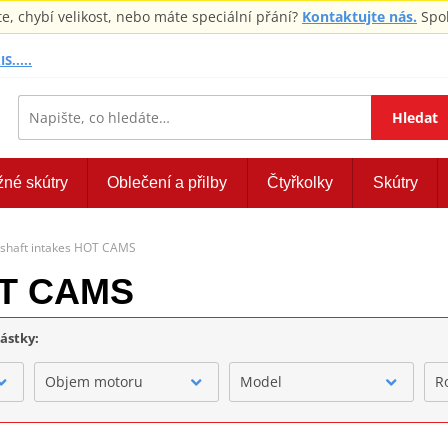
 chybí velikost, nebo máte speciální přání?
Kontaktujte nás.
Spol
S.....
Hledat
žné skútry
Oblečení a přilby
Čtyřkolky
Skútry
haft intakes HOT CAMS
OT CAMS
částky:
Objem motoru
Model
R