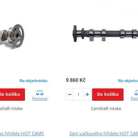
9 860 Kč
Na objednávku
Na objedn
Do košíku
Do košíku
Porovnat
Por
shaft Intake
Camshaft Intake
ho hřídele HOT CAMS
Sání vačkového hřídele HOT CA