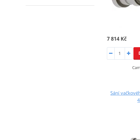
7 814 Kč
Cam
Sání vačkové
4