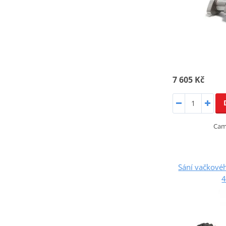
7 605 Kč
Cam
Sání vačkové
4