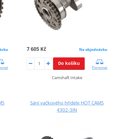
7 605 Kč
ávku
Na objednávku
Do košíku
ovnat
Porovnat
Camshaft Intake
MS
Sání vačkového hřídele HOT CAMS
4302-3IN