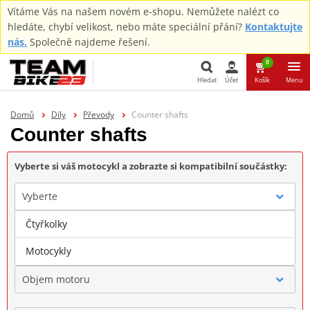
Vítáme Vás na našem novém e-shopu. Nemůžete nalézt co
hledáte, chybí velikost, nebo máte speciální přání?
Kontaktujte
nás.
Společně najdeme řešení.
0
Hledat
Účet
Košík
Menu
Hledat
Domů
Díly
Převody
Counter shafts
Counter shafts
Vyberte si váš motocykl a zobrazte si kompatibilní součástky:
Vyberte
Čtyřkolky
Značka
Motocykly
Objem motoru