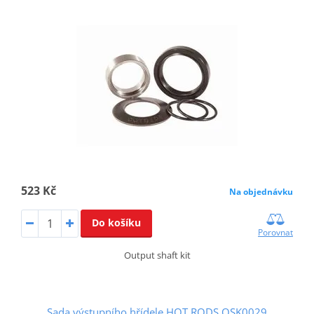
523 Kč
Na objednávku
Do košíku
Porovnat
Output shaft kit
Sada výstupního hřídele HOT RODS OSK0029