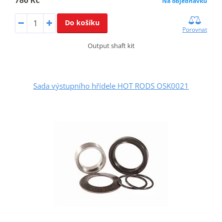
786 Kč
Na objednávku
Do košíku
Porovnat
Output shaft kit
Sada výstupního hřídele HOT RODS OSK0021