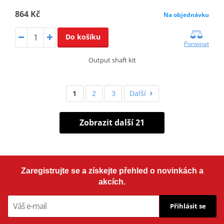
864 Kč
Na objednávku
Do košíku
Porovnat
Output shaft kit
1
2
3
Další
Zobrazit další 21
Zaregistrujte se a získejte přehled o novinkách a
akcích.
Přihlásit se