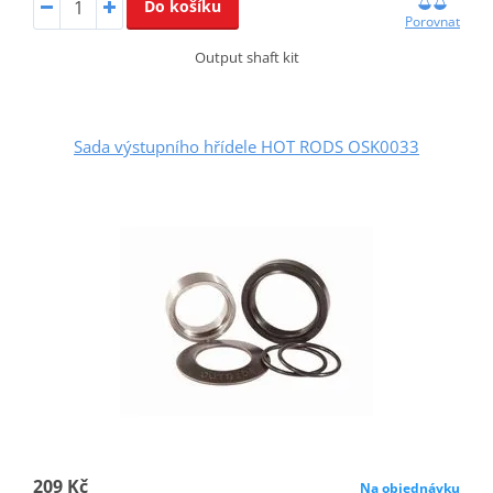
Do košíku
Porovnat
Output shaft kit
Sada výstupního hřídele HOT RODS OSK0033
209 Kč
Na objednávku