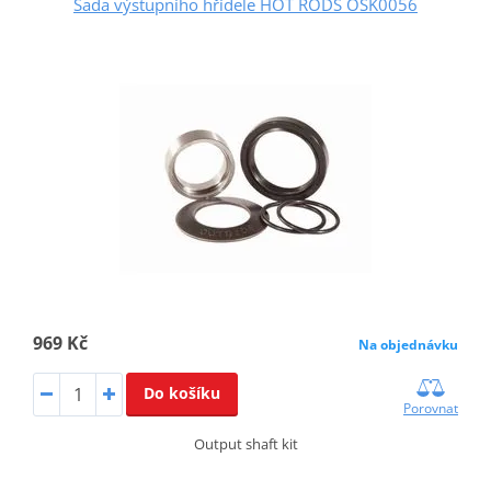
Sada výstupního hřídele HOT RODS OSK0056
969 Kč
Na objednávku
Do košíku
Porovnat
Output shaft kit