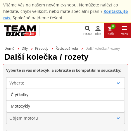
Vítáme Vás na našem novém e-shopu. Nemůžete nalézt co
hledáte, chybí velikost, nebo máte speciální přání?
Kontaktujte
nás.
Společně najdeme řešení.
0
Hledat
Účet
Košík
Menu
Hledat
Domů
Díly
Převody
Řetězová kola
Další kolečka / rozety
Další kolečka / rozety
Vyberte si váš motocykl a zobrazte si kompatibilní součástky:
Vyberte
Čtyřkolky
Značka
Motocykly
Objem motoru