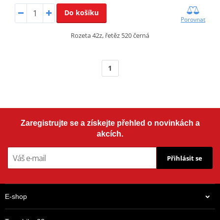
Do košíku
Porovnat
Rozeta 42z, řetěz 520 černá
1
Zaregistrujte se a získejte přehled o novinkách a
akcích.
Přihlásit se
E-shop