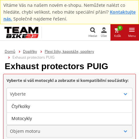
Vítáme Vás na našem novém e-shopu. Nemůžete nalézt co
hledáte, chybí velikost, nebo máte speciální přání?
Kontaktujte
nás.
Společně najdeme řešení.
0
Hledat
Účet
Košík
Menu
Hledat
Domů
Doplňky
Plexi štíty, kapotáže, spoilery
Exhaust protectors PUIG
Exhaust protectors PUIG
Vyberte si váš motocykl a zobrazte si kompatibilní součástky:
Vyberte
Čtyřkolky
Značka
Motocykly
Objem motoru