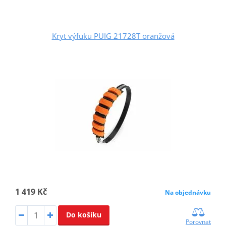
Kryt výfuku PUIG 21728T oranžová
1 419 Kč
Na objednávku
Do košíku
Porovnat