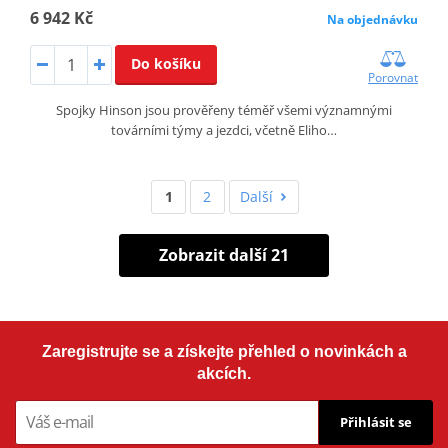
6 942 Kč
Na objednávku
Do košíku
Porovnat
Spojky Hinson jsou prověřeny téměř všemi významnými
továrními týmy a jezdci, včetně Eliho…
1
2
Další
Zobrazit další 21
Zaregistrujte se a získejte přehled o novinkách a
akcích.
Přihlásit se