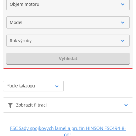
Objem motoru
Model
Rok výroby
Vyhledat
Zobrazit filtraci
FSC Sady spojkových lamel a pružin HINSON FSC494-8-
001