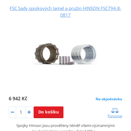
FSC Sady spojkových lamel a pružin HINSON FSC794-8-
0817
6 942 Kč
Na objednávku
Do košíku
Porovnat
Spojky Hinson jsou prověřeny téměř všemi významnými