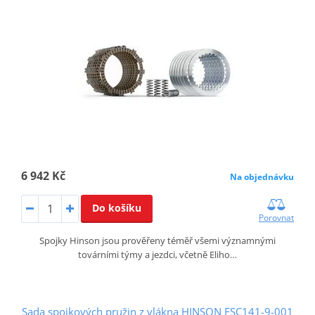
6 942 Kč
Na objednávku
Do košíku
Porovnat
Spojky Hinson jsou prověřeny téměř všemi významnými
továrními týmy a jezdci, včetně Eliho…
Sada spojkových pružin z vlákna HINSON FSC141-9-001