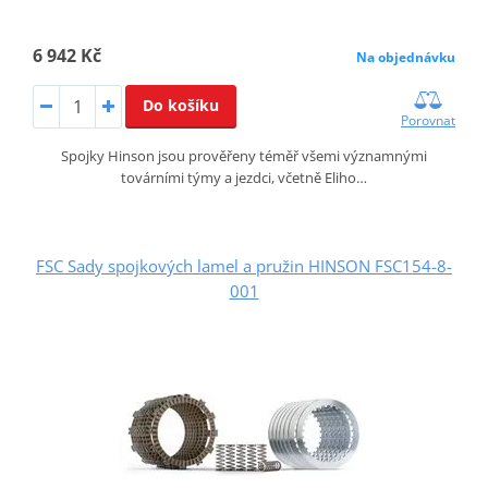
6 942 Kč
Na objednávku
Do košíku
Porovnat
Spojky Hinson jsou prověřeny téměř všemi významnými
továrními týmy a jezdci, včetně Eliho…
FSC Sady spojkových lamel a pružin HINSON FSC154-8-
001