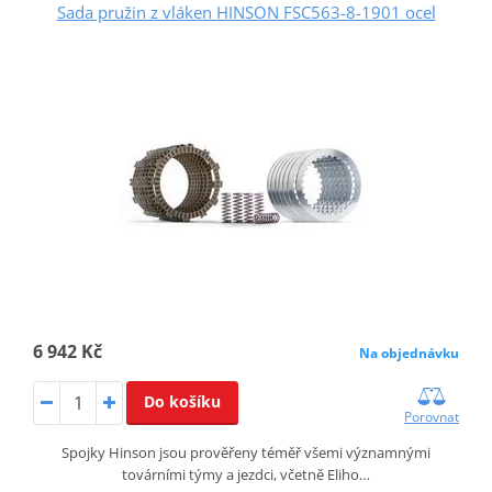
Sada pružin z vláken HINSON FSC563-8-1901 ocel
6 942 Kč
Na objednávku
Do košíku
Porovnat
Spojky Hinson jsou prověřeny téměř všemi významnými
továrními týmy a jezdci, včetně Eliho…