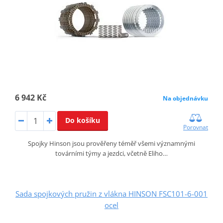
6 942 Kč
Na objednávku
Do košíku
Porovnat
Spojky Hinson jsou prověřeny téměř všemi významnými
továrními týmy a jezdci, včetně Eliho…
Sada spojkových pružin z vlákna HINSON FSC101-6-001
ocel