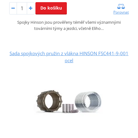
Do košíku
Porovnat
Spojky Hinson jsou prověřeny téměř všemi významnými
továrními týmy a jezdci, včetně Eliho…
Sada spojkových pružin z vlákna HINSON FSC441-9-001
ocel