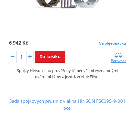
6 942 Kč
Na objednávku
Do košíku
Porovnat
Spojky Hinson jsou prověřeny téměř všemi významnými
továrními týmy a jezdci, včetně Eliho…
Sada spojkových pružin z vlákna HINSON FSC095-9-001
ocel