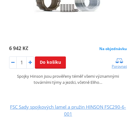
6 942 Kč
Na objednávku
Do košíku
Porovnat
Spojky Hinson jsou prověřeny téměř všemi významnými
továrními týmy a jezdci, včetně Eliho…
FSC Sady spojkových lamel a pružin HINSON FSC290-6-
001