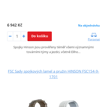
6 942 Kč
Na objednávku
Do košíku
Porovnat
Spojky Hinson jsou prověřeny téměř všemi významnými
továrními týmy a jezdci, včetně Eliho…
FSC Sady spojkových lamel a pružin HINSON FSC154-9-
1701