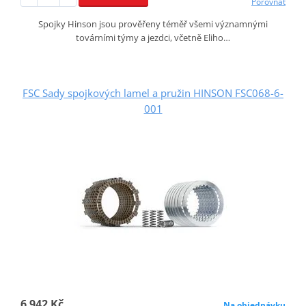
Porovnat
Spojky Hinson jsou prověřeny téměř všemi významnými
továrními týmy a jezdci, včetně Eliho…
FSC Sady spojkových lamel a pružin HINSON FSC068-6-
001
6 942 Kč
Na objednávku