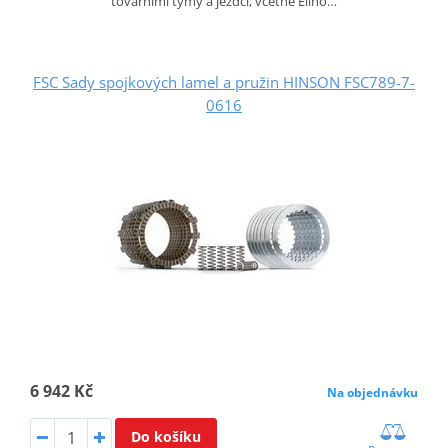
továrními týmy a jezdci, včetně Eliho…
FSC Sady spojkových lamel a pružin HINSON FSC789-7-
0616
6 942 Kč
Na objednávku
Do košíku