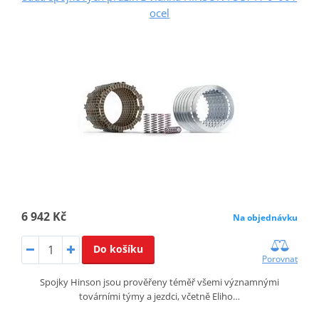
ocel
6 942 Kč
Na objednávku
Do košíku
Porovnat
Spojky Hinson jsou prověřeny téměř všemi významnými
továrními týmy a jezdci, včetně Eliho…