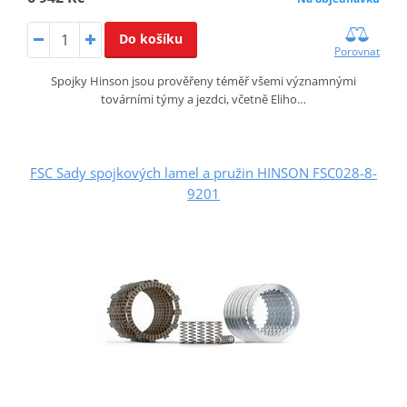
Do košíku
Porovnat
Spojky Hinson jsou prověřeny téměř všemi významnými
továrními týmy a jezdci, včetně Eliho…
FSC Sady spojkových lamel a pružin HINSON FSC028-8-
9201