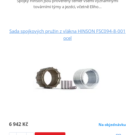
Spojky Hinson jsou prověřeny téměř všemi významnými
továrními týmy a jezdci, včetně Eliho…
Sada spojkových pružin z vlákna HINSON FSC094-8-001
ocel
6 942 Kč
Na objednávku