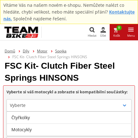
Vítáme Vás na našem novém e-shopu. Nemůžete nalézt co
hledáte, chybí velikost, nebo máte speciální přání?
Kontaktujte
nás.
Společně najdeme řešení.
0
Hledat
Účet
Košík
Menu
Hledat
Domů
Díly
Motor
Spojka
FSC Kit- Clutch Fiber Steel Springs HINSONS
FSC Kit- Clutch Fiber Steel
Springs HINSONS
Vyberte si váš motocykl a zobrazte si kompatibilní součástky:
Vyberte
Čtyřkolky
Značka
Motocykly