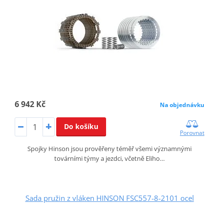
6 942 Kč
Na objednávku
Do košíku
Porovnat
Spojky Hinson jsou prověřeny téměř všemi významnými
továrními týmy a jezdci, včetně Eliho…
Sada pružin z vláken HINSON FSC557-8-2101 ocel