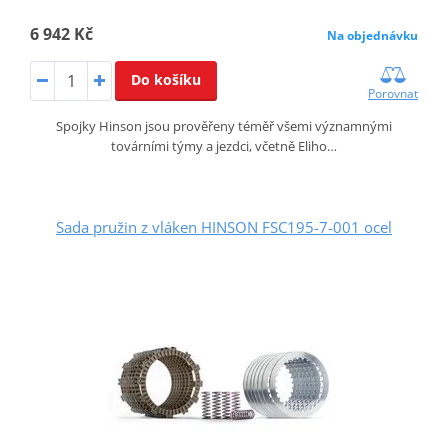
6 942 Kč
Na objednávku
Do košíku
Porovnat
Spojky Hinson jsou prověřeny téměř všemi významnými
továrními týmy a jezdci, včetně Eliho…
Sada pružin z vláken HINSON FSC195-7-001 ocel