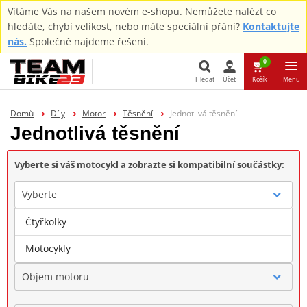
Vítáme Vás na našem novém e-shopu. Nemůžete nalézt co
hledáte, chybí velikost, nebo máte speciální přání?
Kontaktujte
nás.
Společně najdeme řešení.
0
Hledat
Účet
Košík
Menu
Hledat
Domů
Díly
Motor
Těsnění
Jednotlivá těsnění
Jednotlivá těsnění
Vyberte si váš motocykl a zobrazte si kompatibilní součástky:
Vyberte
Čtyřkolky
Značka
Motocykly
Objem motoru