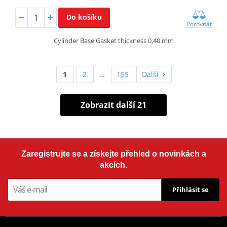
Do košíku
Porovnat
Cylinder Base Gasket thickness 0,40 mm
1
2
…
155
Další
Zobrazit další 21
Zaregistrujte se a získejte přehled o novinkách a
akcích.
Přihlásit se