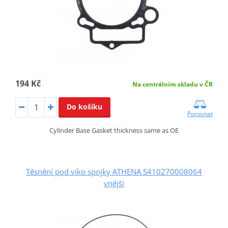
194 Kč
Na centrálním skladu v ČR
Do košíku
Porovnat
Cylinder Base Gasket thickness same as OE
Těsnění pod víko spojky ATHENA S410270008064
vnější