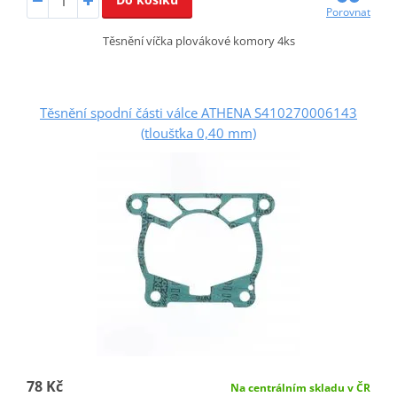
Porovnat
Těsnění víčka plovákové komory 4ks
Těsnění spodní části válce ATHENA S410270006143
(tloušťka 0,40 mm)
78 Kč
Na centrálním skladu v ČR