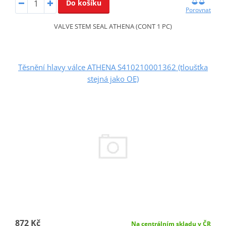
Do košíku
Porovnat
VALVE STEM SEAL ATHENA (CONT 1 PC)
Těsnění hlavy válce ATHENA S410210001362 (tloušťka
stejná jako OE)
872 Kč
Na centrálním skladu v ČR