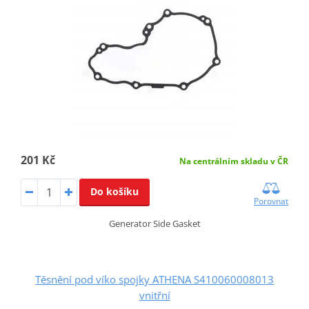
201 Kč
Na centrálním skladu v ČR
Do košíku
Porovnat
Generator Side Gasket
Těsnění pod víko spojky ATHENA S410060008013
vnitřní