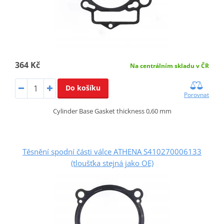
364 Kč
Na centrálním skladu v ČR
Do košíku
Porovnat
Cylinder Base Gasket thickness 0,60 mm
Těsnění spodní části válce ATHENA S410270006133
(tloušťka stejná jako OE)