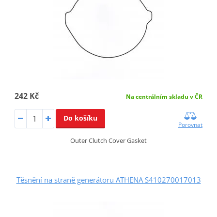
242 Kč
Na centrálním skladu v ČR
Do košíku
Porovnat
Outer Clutch Cover Gasket
Těsnění na straně generátoru ATHENA S410270017013