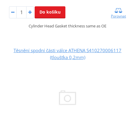
Do košíku
Porovnat
Cylinder Head Gasket thickness same as OE
Těsnění spodní části válce ATHENA S410270006117
(tloušťka 0,2mm)