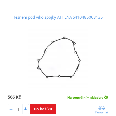
Těsnění pod víko spojky ATHENA S410485008135
566 Kč
Na centrálním skladu v ČR
Do košíku
Porovnat