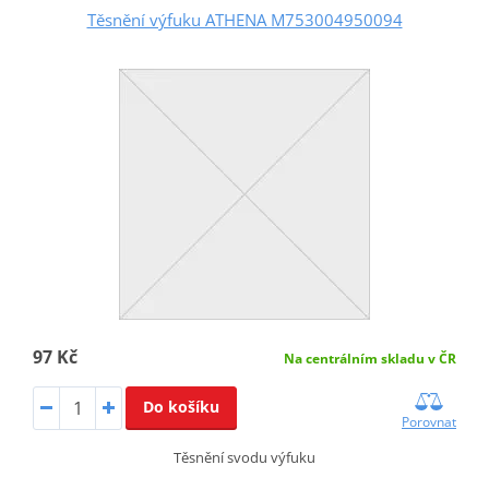
Těsnění výfuku ATHENA M753004950094
97 Kč
Na centrálním skladu v ČR
Do košíku
Porovnat
Těsnění svodu výfuku