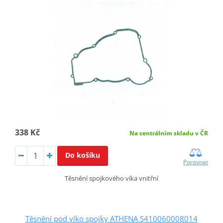
338 Kč
Na centrálním skladu v ČR
Do košíku
Porovnat
Těsnění spojkového víka vnitřní
Těsnění pod víko spojky ATHENA S410060008014