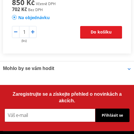
850 Kč
Včetně DPH
702 Kč
Bez DPH
Na objednávku
Do košíku
(ks)
Mohlo by se vám hodit
Víceúčelové mazivo Bel-Ray 6 IN 1 (400ml sprej)
Zaregistrujte se a získejte přehled o novinkách a
akcích.
Přihlásit se