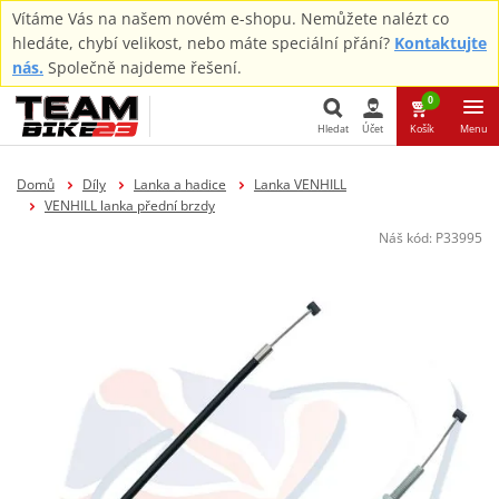
Vítáme Vás na našem novém e-shopu. Nemůžete nalézt co
hledáte, chybí velikost, nebo máte speciální přání?
Kontaktujte
nás.
Společně najdeme řešení.
0
Hledat
Účet
Košík
Menu
Hledat
Domů
Díly
Lanka a hadice
Lanka VENHILL
VENHILL lanka přední brzdy
Náš kód:
P33995