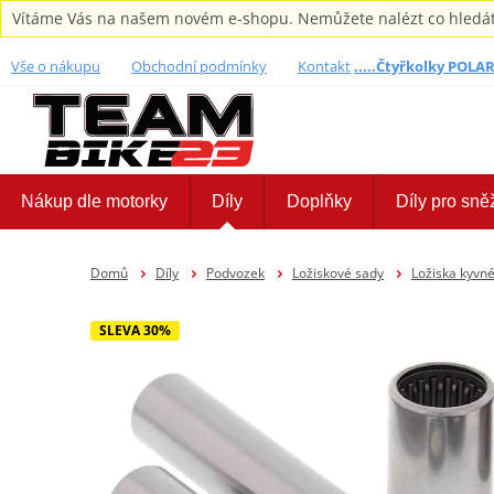
Vítáme Vás na našem novém e-shopu. Nemůžete nalézt co hledáte,
Vše o nákupu
Obchodní podmínky
Kontakt
.....Čtyřkolky POLARI
Nákup dle motorky
Díly
Doplňky
Díly pro sně
Domů
Díly
Podvozek
Ložiskové sady
Ložiska kyvné 
SLEVA 30%