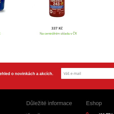
337 Kč
R
Na centrálním skladu v ČR
přehled o novinkách a akcích.
Důležité informace
Eshop