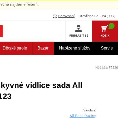
ečně najdeme řešení.
Porovnání
Otevřeno Po – Pá (9-17)
0
PŘIHLÁSIT SE
KOŠÍK
Dětské stroje
Bazar
Nabízené služby
Servis
Náš kód:
P7536
 kyvné vidlice sada All
123
:
Výrobce
All Balls Racing