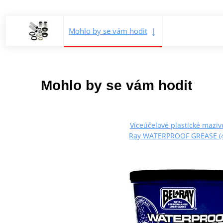
Mohlo by se vám hodit
Mohlo by se vám hodit
Víceúčelové plastické maziv
Ray WATERPROOF GREASE (4