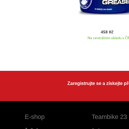
458 Kč
Na centrálním skladu v Č
Zaregistrujte se a získejte 
E-shop
Teambike 23