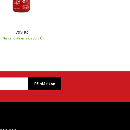
799 Kč
Na centrálním skladu v ČR
Přihlásit se