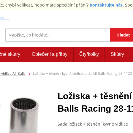
 chybí velikost, nebo máte speciální přání?
Kontaktujte nás.
Spol
S.....
Hledat
žné skútry
Oblečení a přilby
Čtyřkolky
Skútry
vidlice All Balls
Ložiska + těsnění kyvné vidlice sada All Balls Racing 28-1123
Ložiska + těsnění
Balls Racing 28-1
Sada ložisek + těsnění kyvné vidlice