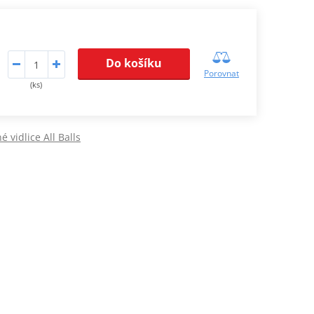
Do košíku
Porovnat
(ks)
é vidlice All Balls