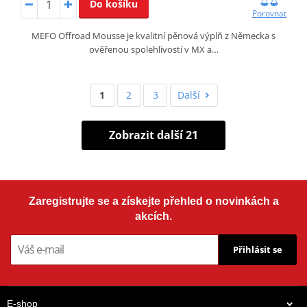
Do košíku
Porovnat
MEFO Offroad Mousse je kvalitní pěnová výplň z Německa s
ověřenou spolehlivostí v MX a…
1
2
3
Další
Zobrazit další 21
Zaregistrujte se a získejte přehled o novinkách a
akcích.
Přihlásit se
E-shop