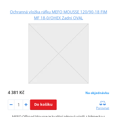
Ochranná vložka ráfku MEFO MOUSSE 120/90-18 FIM
MF 18-0/OHEX Zadní OVAL
4 381 Kč
Na objednávku
Do košíku
Porovnat
MEFO Offroad Mousse je kvalitní pěnová výplň z Německa s