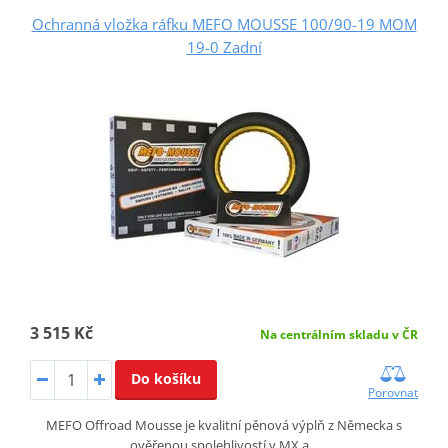
Ochranná vložka ráfku MEFO MOUSSE 100/90-19 MOM
19-0 Zadní
3 515 Kč
Na centrálním skladu v ČR
Do košíku
Porovnat
MEFO Offroad Mousse je kvalitní pěnová výplň z Německa s
ověřenou spolehlivostí v MX a…