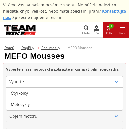
Vítáme Vás na našem novém e-shopu. Nemůžete nalézt co
hledáte, chybí velikost, nebo máte speciální přání?
Kontaktujte
nás.
Společně najdeme řešení.
0
Hledat
Účet
Košík
Menu
Hledat
Domů
Doplňky
Pneumatiky
MEFO Mousses
MEFO Mousses
Vyberte si váš motocykl a zobrazte si kompatibilní součástky:
Vyberte
Čtyřkolky
Značka
Motocykly
Objem motoru