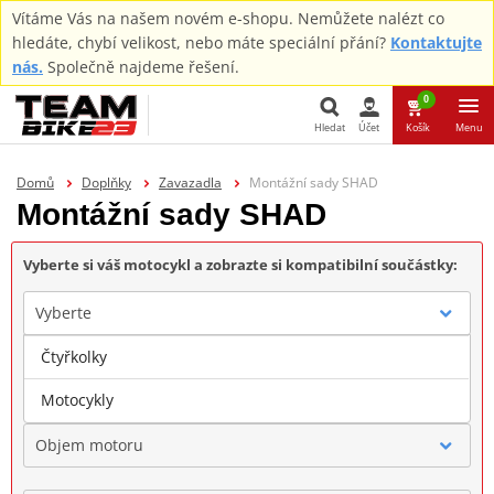
Vítáme Vás na našem novém e-shopu. Nemůžete nalézt co
hledáte, chybí velikost, nebo máte speciální přání?
Kontaktujte
nás.
Společně najdeme řešení.
0
Hledat
Účet
Košík
Menu
Hledat
Domů
Doplňky
Zavazadla
Montážní sady SHAD
Montážní sady SHAD
Vyberte si váš motocykl a zobrazte si kompatibilní součástky:
Vyberte
Čtyřkolky
Značka
Motocykly
Objem motoru