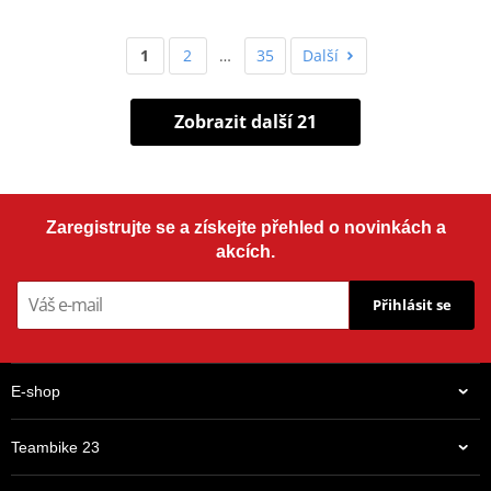
1
2
…
35
Další
Zobrazit další 21
Zaregistrujte se a získejte přehled o novinkách a
akcích.
Přihlásit se
E-shop
Teambike 23