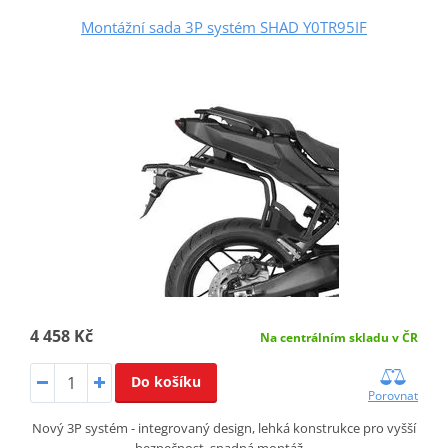
Montážní sada 3P systém SHAD Y0TR95IF
4 458 Kč
Na centrálním skladu v ČR
Do košíku
Porovnat
Nový 3P systém - integrovaný design, lehká konstrukce pro vyšší