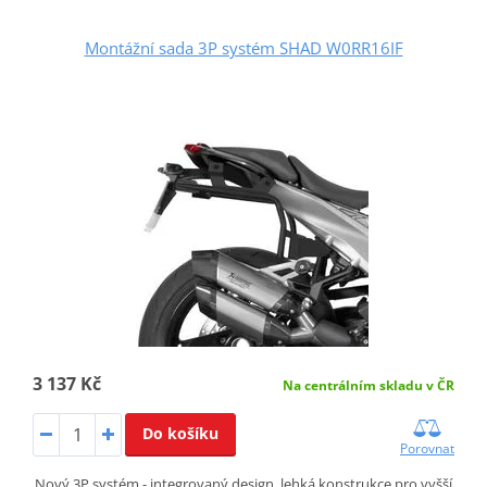
Montážní sada 3P systém SHAD W0RR16IF
3 137 Kč
Na centrálním skladu v ČR
Do košíku
Porovnat
Nový 3P systém - integrovaný design, lehká konstrukce pro vyšší