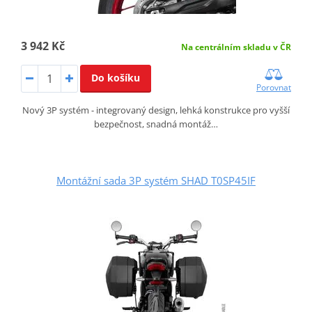
3 942 Kč
Na centrálním skladu v ČR
Do košíku
Porovnat
Nový 3P systém - integrovaný design, lehká konstrukce pro vyšší
bezpečnost, snadná montáž…
Montážní sada 3P systém SHAD T0SP45IF