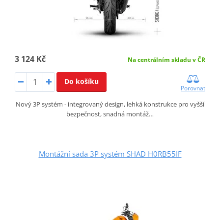
3 124 Kč
Na centrálním skladu v ČR
Do košíku
Porovnat
Nový 3P systém - integrovaný design, lehká konstrukce pro vyšší
bezpečnost, snadná montáž…
Montážní sada 3P systém SHAD H0RB55IF