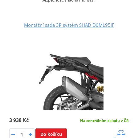
bezpečnost, snadná montáž…
Montážní sada 3P systém SHAD D0ML95IF
3 938 Kč
Na centrálním skladu v ČR
Do košíku