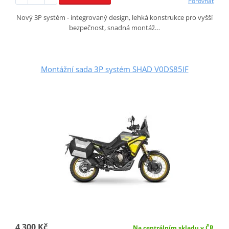
Porovnat
Nový 3P systém - integrovaný design, lehká konstrukce pro vyšší
bezpečnost, snadná montáž…
Montážní sada 3P systém SHAD V0DS85IF
4 300 Kč
Na centrálním skladu v ČR