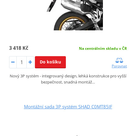
3 418 Kč
Na centrálním skladu v ČR
Do košíku
Porovnat
Nový 3P systém - integrovaný design, lehká konstrukce pro vyšší
bezpečnost, snadná montáž…
Montážní sada 3P systém SHAD C0MT85IF