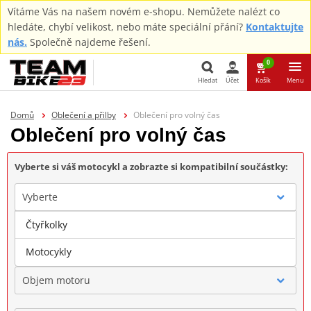
Vítáme Vás na našem novém e-shopu. Nemůžete nalézt co
hledáte, chybí velikost, nebo máte speciální přání?
Kontaktujte
nás.
Společně najdeme řešení.
0
Hledat
Účet
Košík
Menu
Hledat
Domů
Oblečení a přilby
Oblečení pro volný čas
Oblečení pro volný čas
Vyberte si váš motocykl a zobrazte si kompatibilní součástky:
Vyberte
Čtyřkolky
Značka
Motocykly
Objem motoru