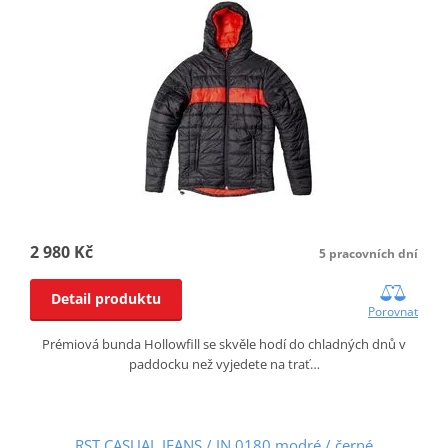
2 980 Kč
5 pracovních dní
Detail produktu
Porovnat
Prémiová bunda Hollowfill se skvěle hodí do chladných dnů v
paddocku než vyjedete na trať…
RST CASUAL JEANS / JN 0180 modré / černé