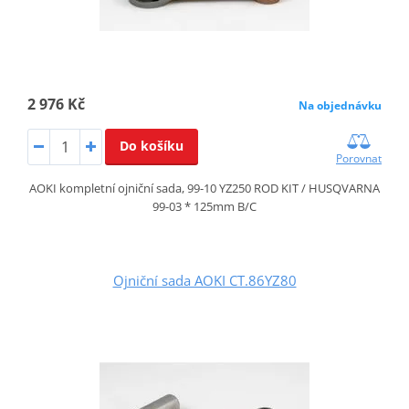
2 976 Kč
Na objednávku
Do košíku
Porovnat
AOKI kompletní ojniční sada, 99-10 YZ250 ROD KIT / HUSQVARNA
99-03 * 125mm B/C
Ojniční sada AOKI CT.86YZ80