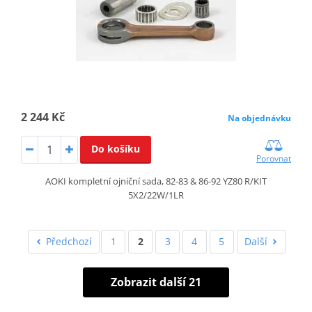
2 244 Kč
Na objednávku
Do košíku
Porovnat
AOKI kompletní ojniční sada, 82-83 & 86-92 YZ80 R/KIT
5X2/22W/1LR
Předchozí
1
2
3
4
5
Další
Zobrazit další 21