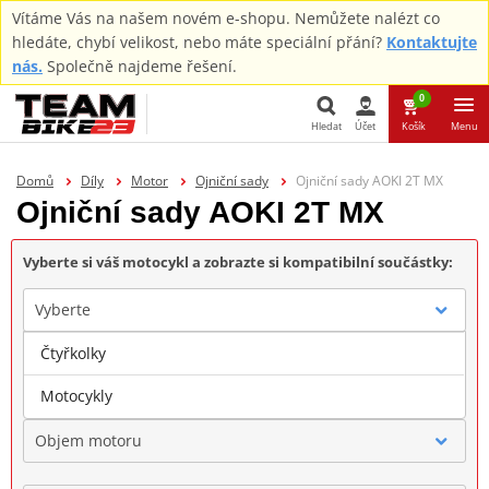
Vítáme Vás na našem novém e-shopu. Nemůžete nalézt co
hledáte, chybí velikost, nebo máte speciální přání?
Kontaktujte
nás.
Společně najdeme řešení.
0
Hledat
Účet
Košík
Menu
Hledat
Domů
Díly
Motor
Ojniční sady
Ojniční sady AOKI 2T MX
Ojniční sady AOKI 2T MX
Vyberte si váš motocykl a zobrazte si kompatibilní součástky:
Vyberte
Čtyřkolky
Značka
Motocykly
Objem motoru