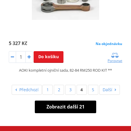
5 327 Kč
Na objednávku
Do košíku
Porovnat
AOKI kompletní ojniční sada, 82-84 RM250 ROD KIT **
Předchozí
1
2
3
4
5
Další
Zobrazit další 21