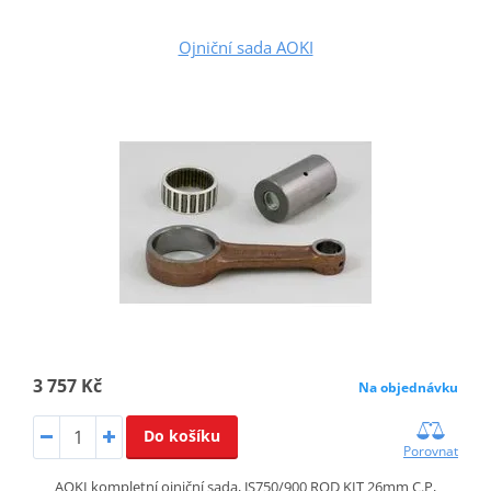
Ojniční sada AOKI
3 757 Kč
Na objednávku
Do košíku
Porovnat
AOKI kompletní ojniční sada, JS750/900 ROD KIT 26mm C.P,