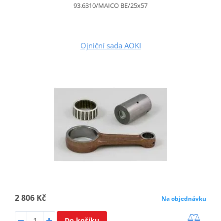
93.6310/MAICO BE/25x57
Ojniční sada AOKI
2 806 Kč
Na objednávku
Do košíku