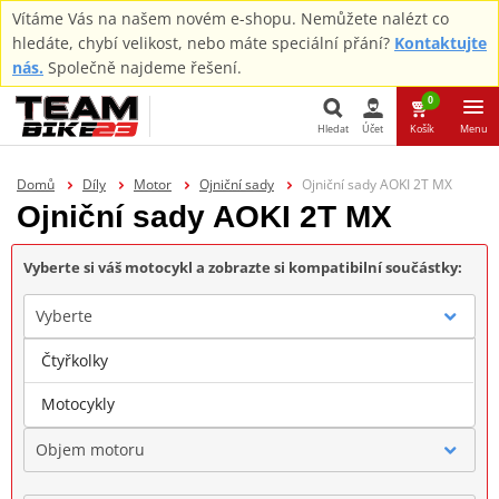
Vítáme Vás na našem novém e-shopu. Nemůžete nalézt co
hledáte, chybí velikost, nebo máte speciální přání?
Kontaktujte
nás.
Společně najdeme řešení.
0
Hledat
Účet
Košík
Menu
Hledat
Domů
Díly
Motor
Ojniční sady
Ojniční sady AOKI 2T MX
Ojniční sady AOKI 2T MX
Vyberte si váš motocykl a zobrazte si kompatibilní součástky:
Vyberte
Čtyřkolky
Značka
Motocykly
Objem motoru