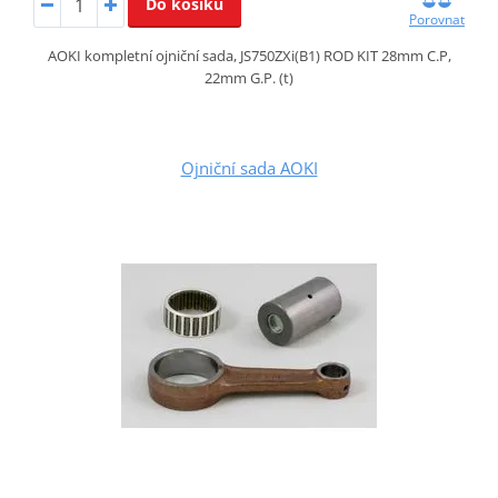
Do košíku
Porovnat
AOKI kompletní ojniční sada, JS750ZXi(B1) ROD KIT 28mm C.P,
22mm G.P. (t)
Ojniční sada AOKI