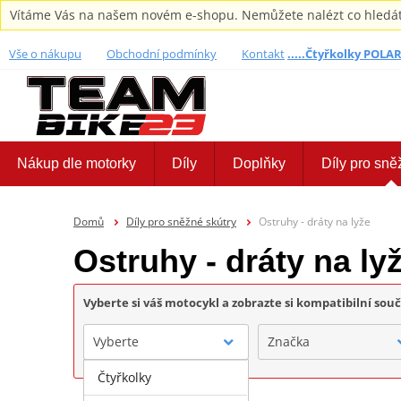
Vítáme Vás na našem novém e-shopu. Nemůžete nalézt co hledáte,
Vše o nákupu
Obchodní podmínky
Kontakt
.....Čtyřkolky POLARI
Nákup dle motorky
Díly
Doplňky
Díly pro sně
Domů
Díly pro sněžné skútry
Ostruhy - dráty na lyže
Ostruhy - dráty na ly
Vyberte si váš motocykl a zobrazte si kompatibilní sou
Vyberte
Značka
Čtyřkolky