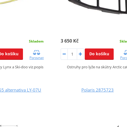
3 650 Kč
Skladem
Skl
Do košíku
Do košíku
Porovnat
Por
y Lynx a Ski-doo viz.popis
Ostruhy pro lyže na skútry Arctic ca
5 alternativa LY-07U
Polaris 2875723