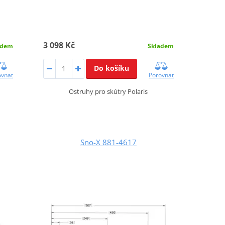
3 098 Kč
adem
Skladem
Do košíku
ovnat
Porovnat
ů
Ostruhy pro skútry Polaris
Sno-X 881-4617