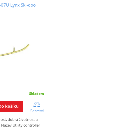
Y-07U Lynx Ski-doo
Skladem
Do košíku
Porovnat
vost, dobrá životnost a
 Název Utility controller