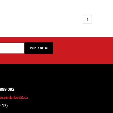
1
Přihlásit se
 889 092
teambike23.cz
9-17)