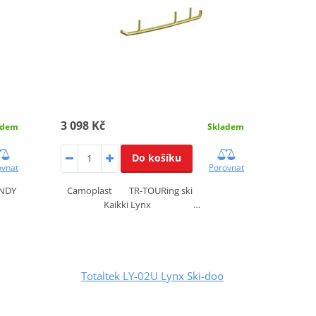
3 098 Kč
adem
Skladem
Do košíku
ovnat
Porovnat
INDY
Camoplast TR-TOURing ski
Kaikki Lynx …
Totaltek LY-02U Lynx Ski-doo