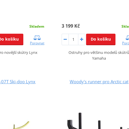
3 199 Kč
Skladem
Skl
Do košíku
Do košíku
Porovnat
Por
pro novější skútry Lynx
Ostruhy pro většinu modelů skútr
Yamaha
Y-07T Ski-doo Lynx
Woody's runner pro Arctic cat