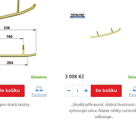
3 098 Kč
Skladem
Skl
Do košíku
Do košíku
Porovnat
Por
pro starší skútry.
„Skvělá přilnavost, dobrá životnost 
vyhovující cena. Název Utility control
odkazuje…