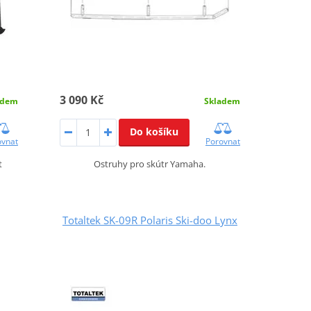
3 090 Kč
adem
Skladem
Do košíku
ovnat
Porovnat
t
Ostruhy pro skútr Yamaha.
Totaltek SK-09R Polaris Ski-doo Lynx