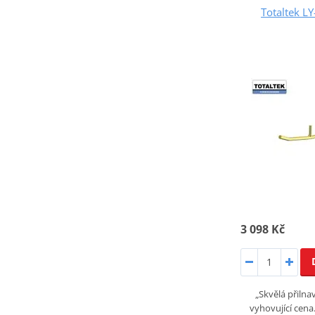
Totaltek L
3 098 Kč
„Skvělá přilna
vyhovující cena.