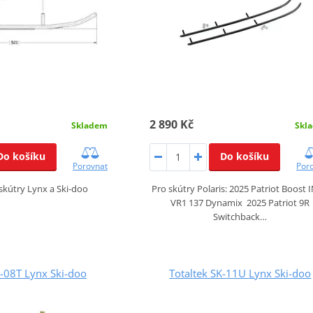
2 890 Kč
Skladem
Skl
Do košíku
Do košíku
Porovnat
Por
skútry Lynx a Ski-doo
Pro skútry Polaris: 2025 Patriot Boost 
VR1 137 Dynamix 2025 Patriot 9R
Switchback…
K-08T Lynx Ski-doo
Totaltek SK-11U Lynx Ski-doo