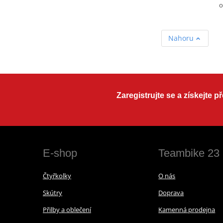
o
Nahoru
Zaregistrujte se a získejte 
E-shop
Teambike 23
Čtyřkolky
O nás
Skútry
Doprava
Přilby a oblečení
Kamenná prodejna