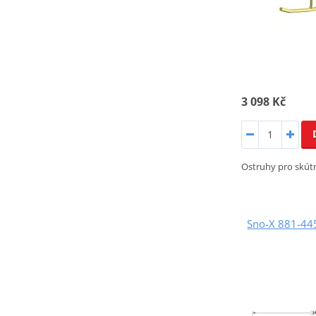
3 098 Kč
Ostruhy pro skútr
Sno-X 881-445