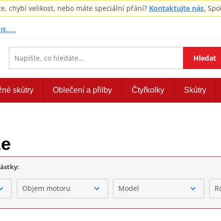
 chybí velikost, nebo máte speciální přání?
Kontaktujte nás.
Spol
S.....
Hledat
žné skútry
Oblečení a přilby
Čtyřkolky
Skútry
že
částky:
Objem motoru
Model
R