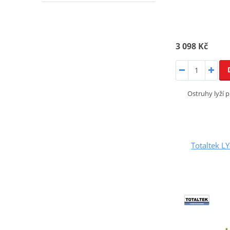
3 098 Kč
Ostruhy lyží 
Totaltek L