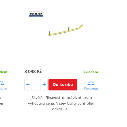
3 098 Kč
adem
Skladem
Do košíku
ovnat
Porovnat
a
„Skvělá přilnavost, dobrá životnost a
ler
vyhovující cena. Název Utility controller
odkazuje…