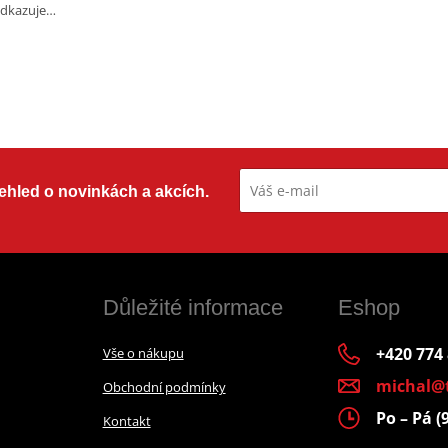
dkazuje…
přehled o novinkách a akcích.
Důležité informace
Eshop
+420 774
Vše o nákupu
michal@
Obchodní podmínky
Po – Pá (
Kontakt