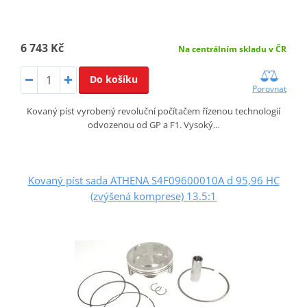
6 743 Kč
Na centrálním skladu v ČR
Do košíku
Porovnat
Kovaný píst vyrobený revoluční počítačem řízenou technologií
odvozenou od GP a F1. Vysoký…
Kovaný píst sada ATHENA S4F09600010A d 95,96 HC
(zvýšená komprese) 13.5:1