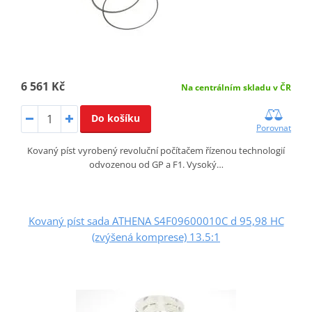
6 561 Kč
Na centrálním skladu v ČR
Do košíku
Porovnat
Kovaný píst vyrobený revoluční počítačem řízenou technologií
odvozenou od GP a F1. Vysoký…
Kovaný píst sada ATHENA S4F09600010C d 95,98 HC
(zvýšená komprese) 13.5:1