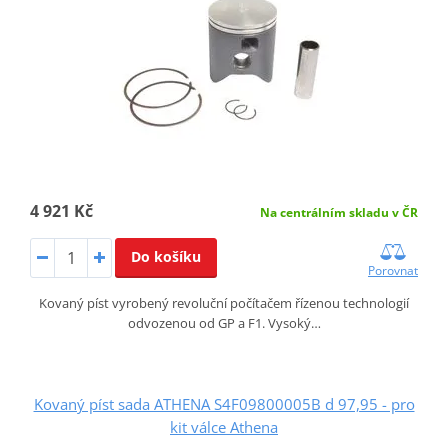
4 921 Kč
Na centrálním skladu v ČR
Do košíku
Porovnat
Kovaný píst vyrobený revoluční počítačem řízenou technologií
odvozenou od GP a F1. Vysoký…
Kovaný píst sada ATHENA S4F09800005B d 97,95 - pro
kit válce Athena