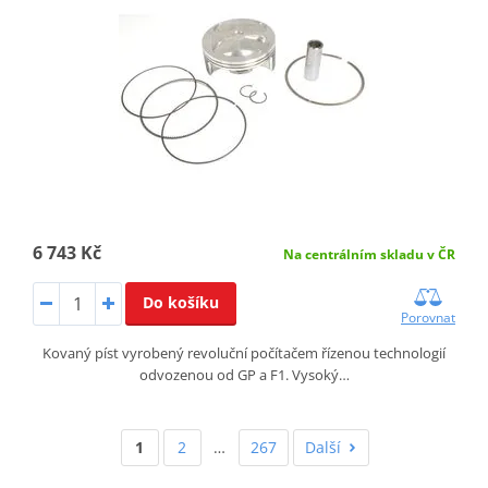
6 743 Kč
Na centrálním skladu v ČR
Do košíku
Porovnat
Kovaný píst vyrobený revoluční počítačem řízenou technologií
odvozenou od GP a F1. Vysoký…
1
2
…
267
Další