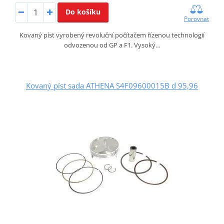
Do košíku
Porovnat
Kovaný píst vyrobený revoluční počítačem řízenou technologií
odvozenou od GP a F1. Vysoký…
Kovaný píst sada ATHENA S4F09600015B d 95,96