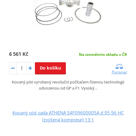
6 561 Kč
Na centrálním skladu v ČR
Do košíku
Porovnat
Kovaný píst vyrobený revoluční počítačem řízenou technologií
odvozenou od GP a F1. Vysoký…
Kovaný píst sada ATHENA S4F09600005A d 95,96 HC
(zvýšená komprese) 13:1