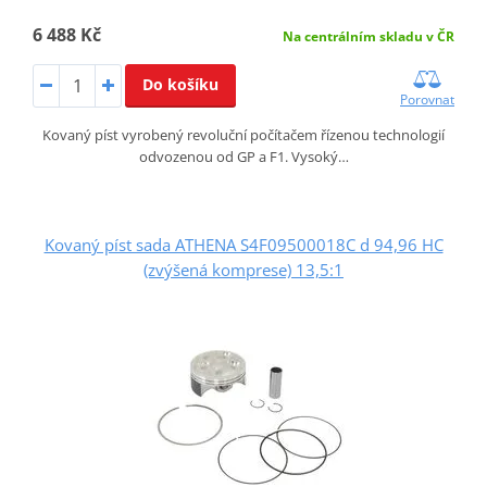
6 488 Kč
Na centrálním skladu v ČR
Do košíku
Porovnat
Kovaný píst vyrobený revoluční počítačem řízenou technologií
odvozenou od GP a F1. Vysoký…
Kovaný píst sada ATHENA S4F09500018C d 94,96 HC
(zvýšená komprese) 13,5:1