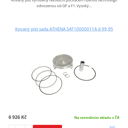
Kovaný píst vyrobený revoluční počítačem řízenou technologií
odvozenou od GP a F1. Vysoký…
Kovaný píst sada ATHENA S4F10000011A d 99,95
6 926 Kč
Na centrálním skladu v ČR