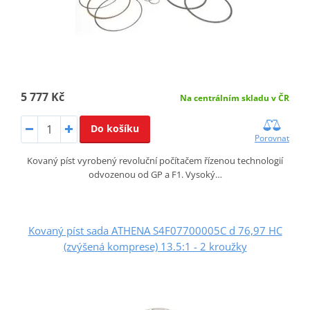
5 777 Kč
Na centrálním skladu v ČR
Do košíku
Porovnat
Kovaný píst vyrobený revoluční počítačem řízenou technologií
odvozenou od GP a F1. Vysoký…
Kovaný píst sada ATHENA S4F07700005C d 76,97 HC
(zvýšená komprese) 13.5:1 - 2 kroužky