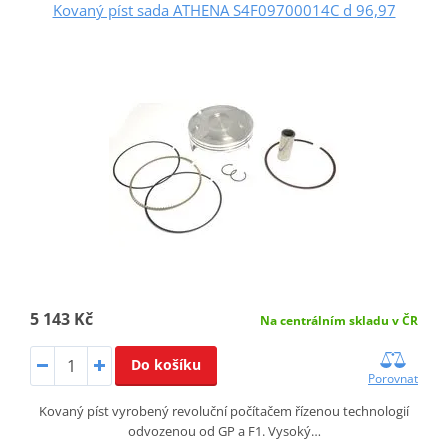
Kovaný píst sada ATHENA S4F09700014C d 96,97
5 143 Kč
Na centrálním skladu v ČR
Do košíku
Porovnat
Kovaný píst vyrobený revoluční počítačem řízenou technologií
odvozenou od GP a F1. Vysoký…