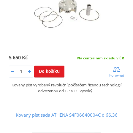
5 650 Kč
Na centrálním skladu v ČR
Do košíku
Porovnat
Kovaný píst vyrobený revoluční počítačem řízenou technologií
odvozenou od GP a F1. Vysoký…
Kovaný píst sada ATHENA S4F06640004C d 66,36