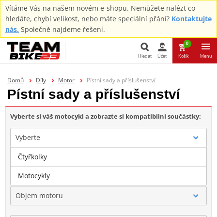
Vítáme Vás na našem novém e-shopu. Nemůžete nalézt co
hledáte, chybí velikost, nebo máte speciální přání?
Kontaktujte
nás.
Společně najdeme řešení.
0
Hledat
Účet
Košík
Menu
Hledat
Domů
Díly
Motor
Pístní sady a příslušenství
Pístní sady a příslušenství
Vyberte si váš motocykl a zobrazte si kompatibilní součástky:
Vyberte
Čtyřkolky
Značka
Motocykly
Objem motoru