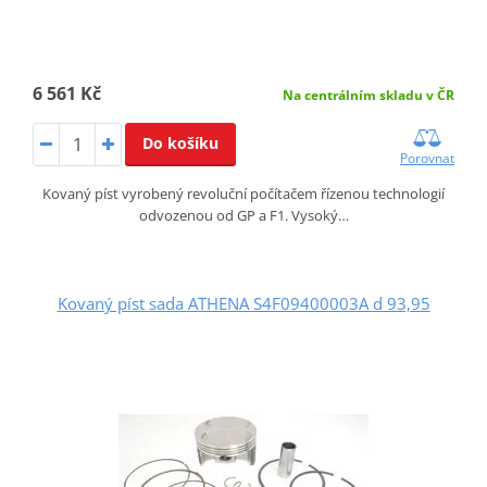
6 561 Kč
Na centrálním skladu v ČR
Do košíku
Porovnat
Kovaný píst vyrobený revoluční počítačem řízenou technologií
odvozenou od GP a F1. Vysoký…
Kovaný píst sada ATHENA S4F09400003A d 93,95