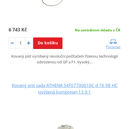
6 743 Kč
Na centrálním skladu v ČR
Do košíku
Porovnat
Kovaný píst vyrobený revoluční počítačem řízenou technologií
odvozenou od GP a F1. Vysoký…
Kovaný píst sada ATHENA S4F07700010C d 76,98 HC
(zvýšená komprese) 13.9:1