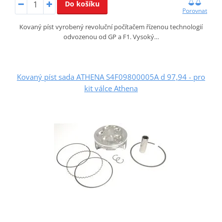
Do košíku
Porovnat
Kovaný píst vyrobený revoluční počítačem řízenou technologií
odvozenou od GP a F1. Vysoký…
Kovaný píst sada ATHENA S4F09800005A d 97,94 - pro
kit válce Athena