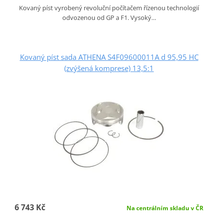
Kovaný píst vyrobený revoluční počítačem řízenou technologií
odvozenou od GP a F1. Vysoký…
Kovaný píst sada ATHENA S4F09600011A d 95,95 HC
(zvýšená komprese) 13,5:1
6 743 Kč
Na centrálním skladu v ČR