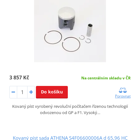
3 857 Kč
Na centrálním skladu v ČR
Do košíku
Porovnat
Kovaný píst vyrobený revoluční počítačem řízenou technologií
odvozenou od GP a F1. Vysoký…
Kovaný píst sada ATHENA S4F06600006A d 65,96 HC