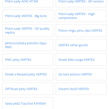
Pístní sady AOKI 4T MX
Pístní sady VERTEX - GP version
Pístní sady VERTEX - High
Pístní sady VERTEX - Big bore
compression
Pístní sady VERTEX - OE quality
Piston rings, pins, clips VERTEX
replica
Jehlová ložiska pístního čepu
VERTEX other goods
RMS
PWC písty VERTEX
Street bike range VERTEX
Street a Moped písty VERTEX
Go kart pistons VERTEX
Off Road písty VERTEX
Ostatní zboží VERTEX
Sada pístů Top End ATHENA