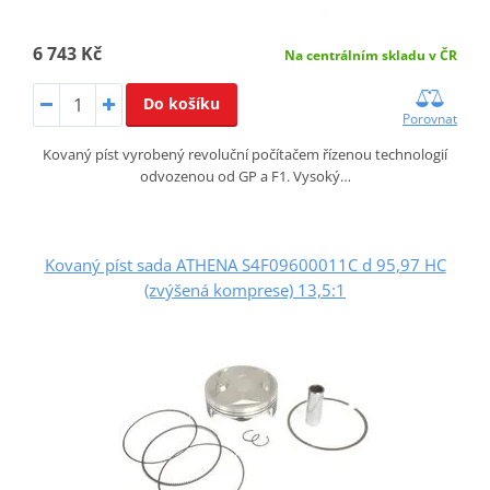
6 743 Kč
Na centrálním skladu v ČR
Do košíku
Porovnat
Kovaný píst vyrobený revoluční počítačem řízenou technologií
odvozenou od GP a F1. Vysoký…
Kovaný píst sada ATHENA S4F09600011C d 95,97 HC
(zvýšená komprese) 13,5:1