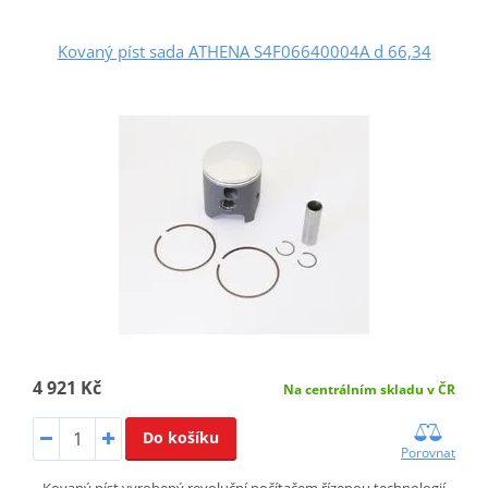
Kovaný píst sada ATHENA S4F06640004A d 66,34
4 921 Kč
Na centrálním skladu v ČR
Do košíku
Porovnat