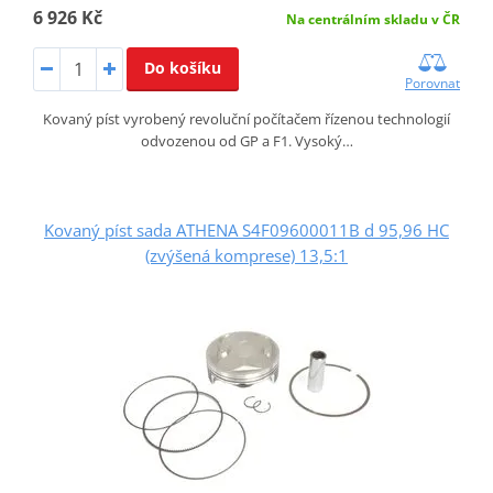
6 926 Kč
Na centrálním skladu v ČR
Do košíku
Porovnat
Kovaný píst vyrobený revoluční počítačem řízenou technologií
odvozenou od GP a F1. Vysoký…
Kovaný píst sada ATHENA S4F09600011B d 95,96 HC
(zvýšená komprese) 13,5:1