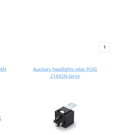
1
54N
Auxiliary headlights relay PUIG
21692N černý