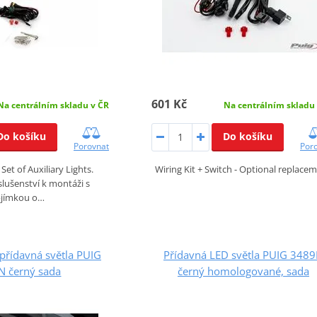
601 Kč
Na centrálním skladu v ČR
Na centrálním skladu
Do košíku
Do košíku
Porovnat
Por
t of Auxiliary Lights.
Wiring Kit + Switch - Optional replace
lušenství k montáži s
jímkou o…
přídavná světla PUIG
Přídavná LED světla PUIG 348
N černý sada
černý homologované, sada