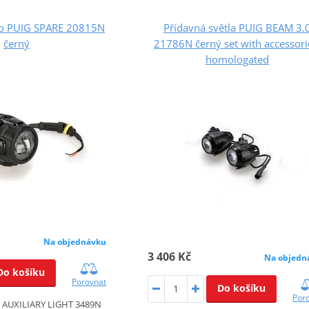
o PUIG SPARE 20815N
Přídavná světla PUIG BEAM 3.
černý
21786N černý set with accessori
homologated
Na objednávku
3 406 Kč
Na objedn
Do košíku
Porovnat
Do košíku
Por
UXILIARY LIGHT 3489N