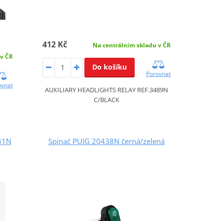
412 Kč
Na centrálním skladu v ČR
 v ČR
Do košíku
Porovnat
ovnat
AUXILIARY HEADLIGHTS RELAY REF.3489N
C/BLACK
41N
Spínač PUIG 20438N černá/zelená