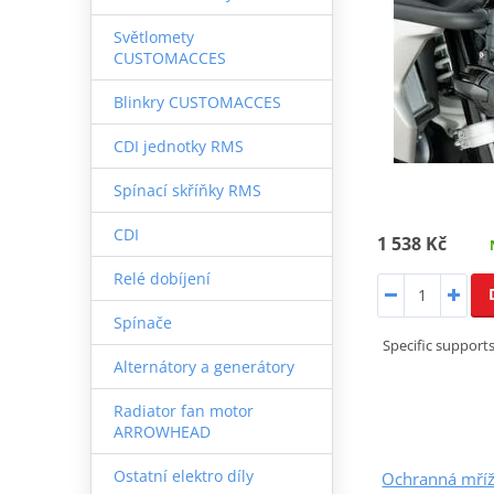
Světlomety
CUSTOMACCES
Blinkry CUSTOMACCES
CDI jednotky RMS
Spínací skříňky RMS
CDI
1 538 Kč
Relé dobíjení
Spínače
Specific supports
Alternátory a generátory
Radiator fan motor
ARROWHEAD
Ostatní elektro díly
Ochranná mří