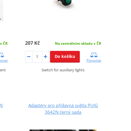
207 Kč
Na centrálním skladu v ČR
 v ČR
Do košíku
Porovnat
ovnat
Switch for auxiliary lights
ment
9N
Adaptéry pro přídavná světla PUIG
3642N černý sada