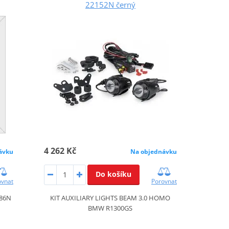
22152N černý
4 262 Kč
ávku
Na objednávku
Do košíku
ovnat
Porovnat
786N
KIT AUXILIARY LIGHTS BEAM 3.0 HOMO
BMW R1300GS