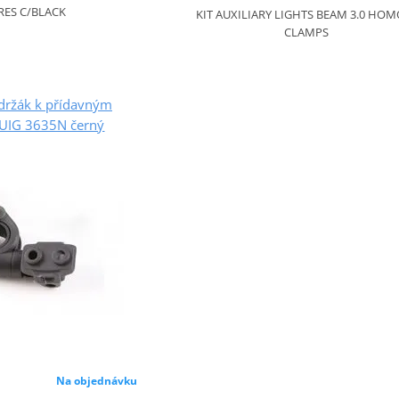
RES C/BLACK
KIT AUXILIARY LIGHTS BEAM 3.0 HOMO
CLAMPS
držák k přídavným
PUIG 3635N černý
Na objednávku