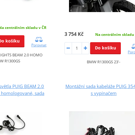
Na centrálním skladu v ČR
3 754 Kč
Na centrálním skladu
Do košíku
Porovnat
Do košíku
Por
 LIGHTS BEAM 2.0 HOMO
W R1300GS
BMW R1300GS 23'-
světla PUIG BEAM 2.0
Montážní sada kabeláže PUIG 35
 homologované, sada
s vypínačem