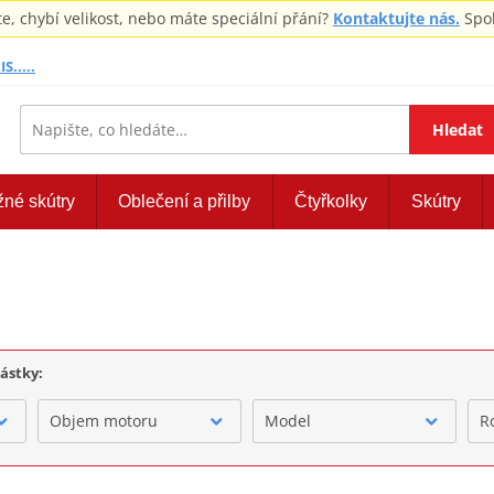
 chybí velikost, nebo máte speciální přání?
Kontaktujte nás.
Spol
S.....
Hledat
žné skútry
Oblečení a přilby
Čtyřkolky
Skútry
částky:
Objem motoru
Model
R