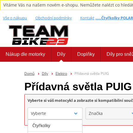
Vítáme Vás na našem novém e-shopu. Nemůžete nalézt co hledáte,
Vše o nákupu
Obchodní podmínky
Kontakt
.....Čtyřkolky POLARI
Nákup dle motorky
Díly
Doplňky
Díly pro sně
Domů
Díly
Elektro
Přídavná světla PUIG
Přídavná světla PUIG
Vyberte si váš motocykl a zobrazte si kompatibilní sou
Vyberte
Značka
Čtyřkolky