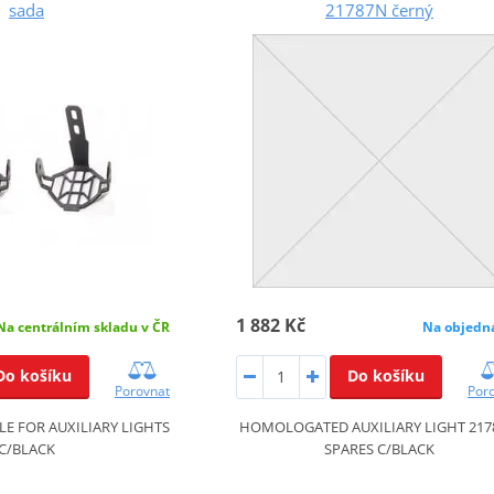
sada
21787N černý
1 882 Kč
Na centrálním skladu v ČR
Na objedn
Do košíku
Do košíku
Porovnat
Por
LE FOR AUXILIARY LIGHTS
HOMOLOGATED AUXILIARY LIGHT 21
C/BLACK
SPARES C/BLACK