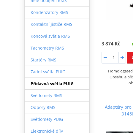
Relé dobíjení RMS
Kondenzátory RMS
Kontaktní jističe RMS
Koncová světla RMS
3 874 Kč
Tachometry RMS
Startéry RMS
Homologated Se
Zadní světla PUIG
Obsahuje přís
ob
Přídavná světla PUIG
Světlomety RMS
Adaptéry pro 
Odpory RMS
3145
Světlomety PUIG
Elektronické díly