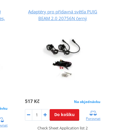
0
Adaptéry pro přídavná světla PUIG
es,
BEAM 2.0 20756N černý
517 Kč
Na objednávku
ávku
Do košíku
Porovnat
ovnat
Check Sheet Application list 2