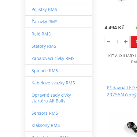
Pojistky RMS
Žárovky RMS
4 494 Kč
Relé RMS
Statory RMS
KIT AUXILIARY
Zapalovací cívky RMS
BM
Spínače RMS
Kabelové svazky RMS
Přídavná LED 
20755N černý
Opravné sady cívky
startéru All Balls
Sensors RMS
Klaksony RMS