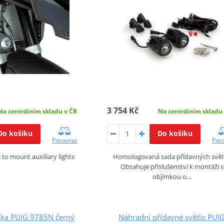
3 754 Kč
Na centrálním skladu v ČR
Na centrálním skladu
Do košíku
Do košíku
Porovnat
Por
 to mount auxiliary lights
Homologovaná sada přídavných svět
Obsahuje příslušenství k montáži s
objímkou o…
žka PUIG 9785N černý
Náhradní přídavné světlo PUI