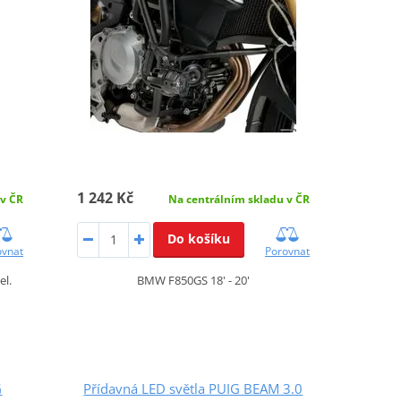
1 242 Kč
 v ČR
Na centrálním skladu v ČR
Do košíku
ovnat
Porovnat
el.
BMW F850GS 18' - 20'
G
Přídavná LED světla PUIG BEAM 3.0