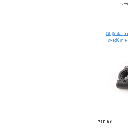
SPA
Objímka a 
světlům 
710 Kč