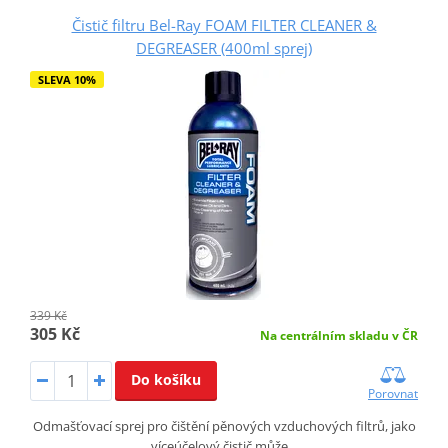
Čistič filtru Bel-Ray FOAM FILTER CLEANER &
DEGREASER (400ml sprej)
SLEVA 10%
339 Kč
305 Kč
Na centrálním skladu v ČR
Do košíku
Porovnat
Odmašťovací sprej pro čištění pěnových vzduchových filtrů, jako
víceúčelový čistič může…