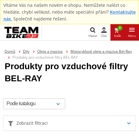
Vítáme Vás na našem novém e-shopu. Nemůžete nalézt co
hledáte, chybí velikost, nebo máte speciální přání?
Kontaktujte
nás.
Společně najdeme řešení.
0
Hledat
Účet
Košík
Menu
Hledat
Domů
Díly
Oleje a maziva
Motocyklové oleje a maziva Bel-Ray
Produkty pro vzduchové filtry BEL-RAY
Produkty pro vzduchové filtry
BEL-RAY
Zobrazit filtraci