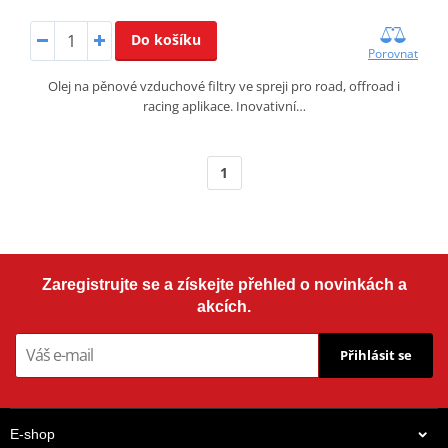
Do košíku
Porovnat
Olej na pěnové vzduchové filtry ve spreji pro road, offroad i
racing aplikace. Inovativní…
1
Zaregistrujte se a získejte přehled o novinkách a
akcích.
Přihlásit se
E-shop