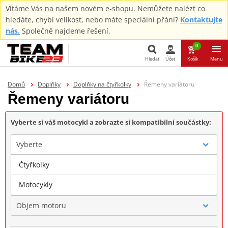
Vítáme Vás na našem novém e-shopu. Nemůžete nalézt co
hledáte, chybí velikost, nebo máte speciální přání?
Kontaktujte
nás.
Společně najdeme řešení.
0
Hledat
Účet
Košík
Menu
Hledat
Domů
Doplňky
Doplňky na čtyřkolky
Řemeny variátoru
Řemeny variátoru
Vyberte si váš motocykl a zobrazte si kompatibilní součástky:
Vyberte
Čtyřkolky
Značka
Motocykly
Objem motoru