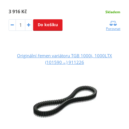
3 916 Kč
Skladem
Do košíku
Porovnat
Originální řemen variátoru TGB 1000i, 1000LTX
(101590→) 911226