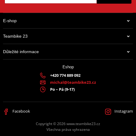
E-shop
Teambike 23
Důležité informace
Eshop
+420 774 889 092
michal@teambike23.cz
Po – Pá (9-17)
Facebook
Instagram
Copyright © 2026 www.teambike23.cz
Všechna práva vyhrazena