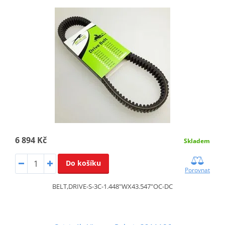
6 894 Kč
Skladem
Do košíku
Porovnat
BELT,DRIVE-S-3C-1.448"WX43.547"OC-DC