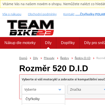
Vítáme Vás na našem novém e-shopu. Nemůžete nalézt co hledáte,
Vše o nákupu
Obchodní podmínky
Kontakt
.....Čtyřkolky POLARI
Nákup dle motorky
Díly
Doplňky
Díly pro sně
Domů
Díly
Převody
Řetězy
Řetězy D.I.D
Rozměr
Rozměr 520 D.I.D
Vyberte si váš motocykl a zobrazte si kompatibilní sou
Vyberte
Značka
Čtyřkolky