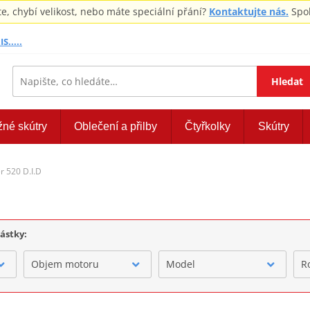
 chybí velikost, nebo máte speciální přání?
Kontaktujte nás.
Spol
S.....
Hledat
žné skútry
Oblečení a přilby
Čtyřkolky
Skútry
 520 D.I.D
částky:
Objem motoru
Model
R