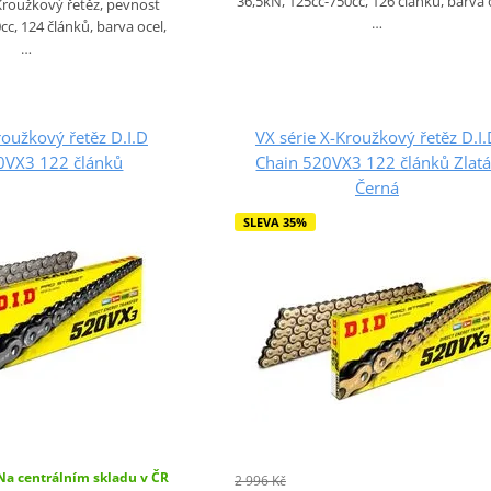
36,5kN, 125cc-750cc, 126 článků, barva 
-Kroužkový řetěz, pevnost
…
cc, 124 článků, barva ocel,
…
roužkový řetěz D.I.D
VX série X-Kroužkový řetěz D.I
0VX3 122 článků
Chain 520VX3 122 článků Zlatá
Černá
SLEVA 35%
Na centrálním skladu v ČR
2 996 Kč