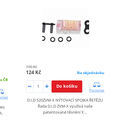
190 Kč
124 Kč
Na objednávku
 v ČR
Do košíku
Porovnat
ovnat
D.I.D 520ZVM-X NÝTOVACÍ SPOJKA ŘETĚZU
Řada D.I.D ZVM-X využívá naše
ies
patentované těsnění X…
®,