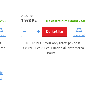
2 982 Kč
1 938 Kč
 v ČR
Na centrálním skladu v ČR
Do košíku
ovnat
Porovnat
st
D.I.D ATV X-Kroužkový řetěz, pevnost
erná
33,9kN, 50cc-750cc, 110 článků, zlato/černá
barva,…
in
ná