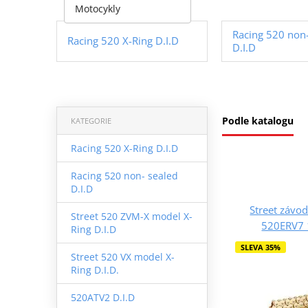
Motocykly
Racing 520 non-
Racing 520 X-Ring D.I.D
D.I.D
Podle katalogu
KATEGORIE
Racing 520 X-Ring D.I.D
Racing 520 non- sealed
D.I.D
Street závod
Street 520 ZVM-X model X-
520ERV7 1
Ring D.I.D
SLEVA 35%
Street 520 VX model X-
Ring D.I.D.
520ATV2 D.I.D