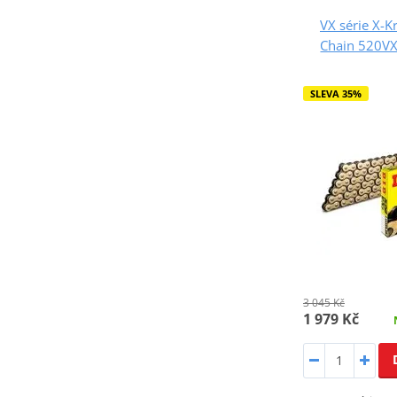
VX série X-K
Chain 520VX
SLEVA 35%
3 045 Kč
1 979 Kč