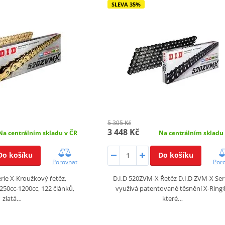
SLEVA 35%
5 305 Kč
3 448 Kč
Na centrálním skladu v ČR
Na centrálním skladu
Do košíku
Do košíku
Porovnat
Por
rie X-Kroužkový řetěz,
D.I.D 520ZVM-X Řetěz D.I.D ZVM-X Ser
250cc-1200cc, 122 článků,
využívá patentované těsnění X-Ring
zlatá…
které…