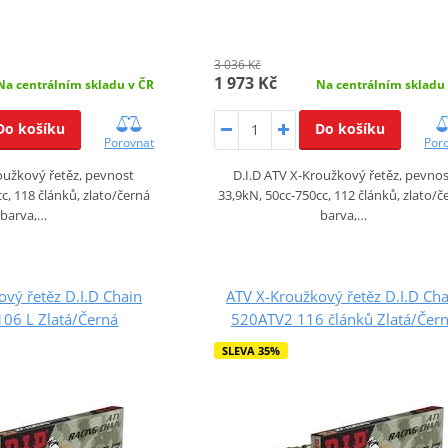
3 036 Kč
1 973 Kč
Na centrálním skladu v ČR
Na centrálním skladu
Do košíku
Do košíku
Porovnat
Por
oužkový řetěz, pevnost
D.I.D ATV X-Kroužkový řetěz, pevno
c, 118 článků, zlato/černá
33,9kN, 50cc-750cc, 112 článků, zlato/č
barva,…
barva,…
vý řetěz D.I.D Chain
ATV X-Kroužkový řetěz D.I.D Cha
06 L Zlatá/Černá
520ATV2 116 článků Zlatá/Čer
SLEVA 35%