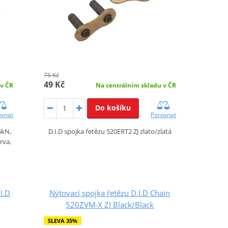
76 Kč
49 Kč
 v ČR
Na centrálním skladu v ČR
Do košíku
ovnat
Porovnat
5kN,
D.I.D spojka řetězu 520ERT2 ZJ zlato/zlatá
rva,
I.D
Nýtovací spojka řetězu D.I.D Chain
520ZVM-X ZJ Black/Black
SLEVA 35%