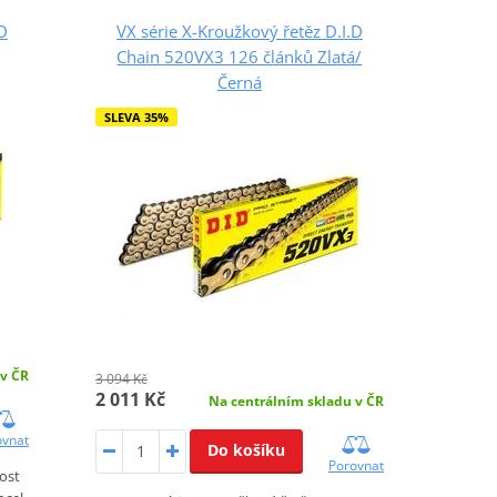
.D
VX série X-Kroužkový řetěz D.I.D
Chain 520VX3 126 článků Zlatá/
Černá
SLEVA 35%
 v ČR
3 094 Kč
2 011 Kč
Na centrálním skladu v ČR
ovnat
Do košíku
Porovnat
nost