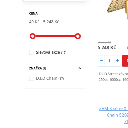
CENA
49 Kč
5 248 Kč
8 073 Kč
5 248 Kč
Slevová akce
(17)
ZNAČKA
(1)
D.I.D Street závo
D.I.D Chain
(17)
250cc-1000cc, 160
ZVM-X série X-
Chain 520
Z