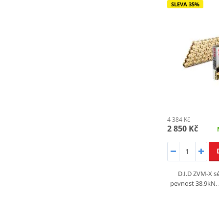
SLEVA 35%
4 384 Kč
2 850 Kč
D.I.D ZVM-X sé
pevnost 38,9kN, 