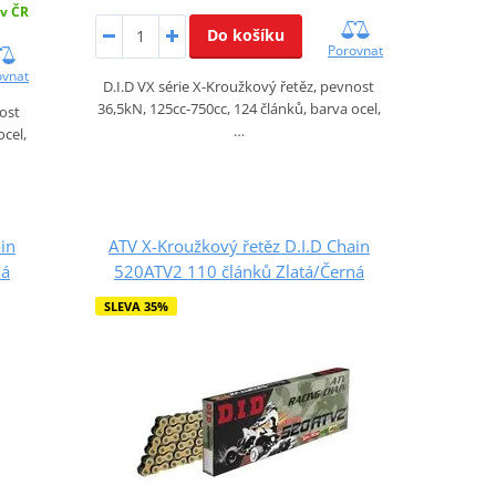
 v ČR
Do košíku
Porovnat
ovnat
D.I.D VX série X-Kroužkový řetěz, pevnost
36,5kN, 125cc-750cc, 124 článků, barva ocel,
nost
…
ocel,
in
ATV X-Kroužkový řetěz D.I.D Chain
ná
520ATV2 110 článků Zlatá/Černá
SLEVA 35%