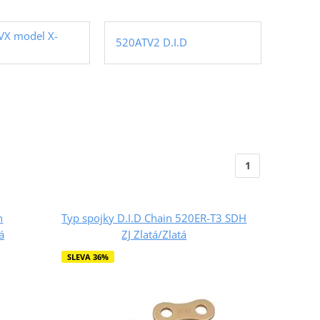
 VX model X-
520ATV2 D.I.D
1
n
Typ spojky D.I.D Chain 520ER-T3 SDH
á
ZJ Zlatá/Zlatá
SLEVA 36%