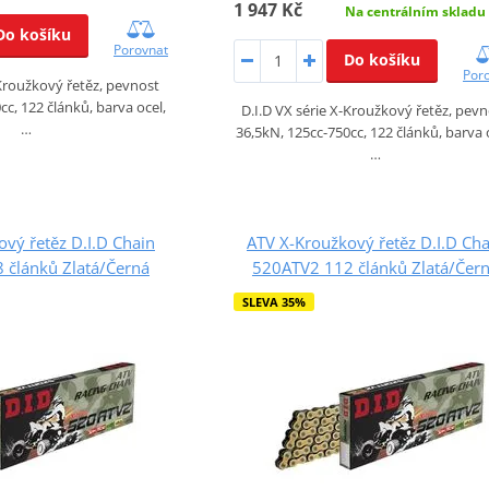
1 947 Kč
Na centrálním skladu
Do košíku
Porovnat
Do košíku
Por
-Kroužkový řetěz, pevnost
cc, 122 článků, barva ocel,
D.I.D VX série X-Kroužkový řetěz, pev
…
36,5kN, 125cc-750cc, 122 článků, barva 
…
vý řetěz D.I.D Chain
ATV X-Kroužkový řetěz D.I.D Cha
 článků Zlatá/Černá
520ATV2 112 článků Zlatá/Čer
SLEVA 35%