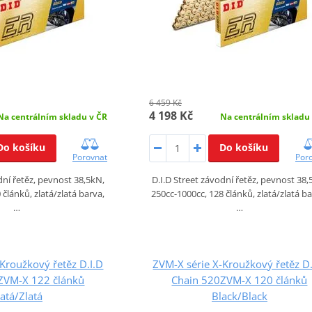
6 459 Kč
4 198 Kč
Na centrálním skladu v ČR
Na centrálním skladu
Do košíku
Do košíku
Porovnat
Por
dní řetěz, pevnost 38,5kN,
D.I.D Street závodní řetěz, pevnost 38,
 článků, zlatá/zlatá barva,
250cc-1000cc, 128 článků, zlatá/zlatá ba
…
…
Kroužkový řetěz D.I.D
ZVM-X série X-Kroužkový řetěz D.
ZVM-X 122 článků
Chain 520ZVM-X 120 článků
latá/Zlatá
Black/Black