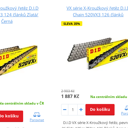
roužkový řetěz D.I.D
VX série X-Kroužkový řetěz D.I
3 124 článků Zlatá/
Chain 520VX3 126 článků
Černá
SLEVA 35%
2 903 Kč
1 887 Kč
Na centrálním skladu
Na centrálním skladu v ČR
Do košíku
Por
Do košíku
Porovnat
D.I.D VX série X-Kroužkový řetěz, pev