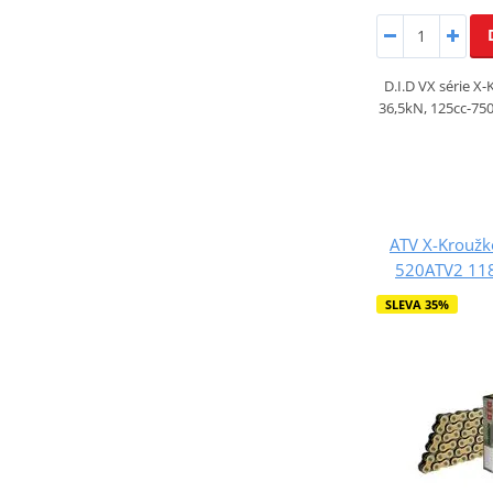
D.I.D VX série X
36,5kN, 125cc-750
ATV X-Kroužko
520ATV2 118
SLEVA 35%