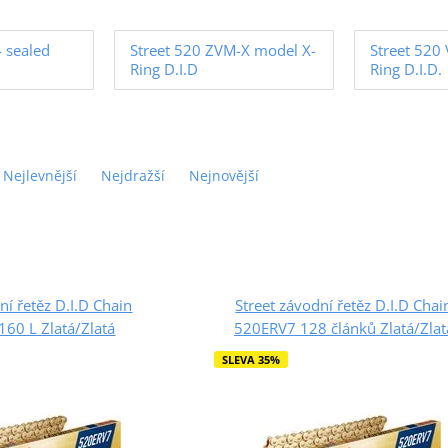
 sealed
Street 520 ZVM-X model X-
Street 520
Ring D.I.D
Ring D.I.D.
Nejlevnější
Nejdražší
Nejnovější
ní řetěz D.I.D Chain
Street závodní řetěz D.I.D Chai
60 L Zlatá/Zlatá
520ERV7 128 článků Zlatá/Zlat
SLEVA 35%