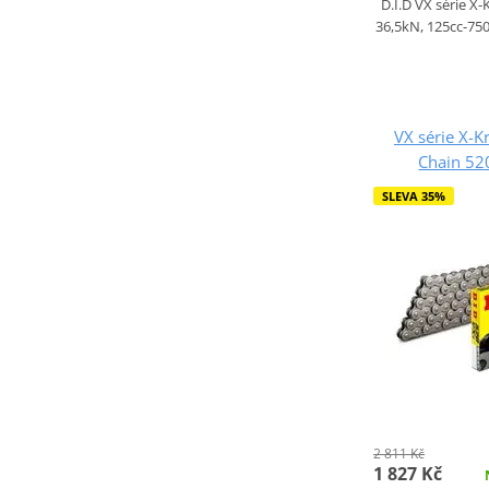
D.I.D VX série X
36,5kN, 125cc-750
VX série X-K
Chain 52
SLEVA 35%
2 811 Kč
1 827 Kč