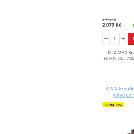
3 198 Kč
2 079 Kč
D.I.D ATV X-Kr
33,9kN, 50cc-750c
ATV X-Kroužko
520ATV2 1
SLEVA 35%