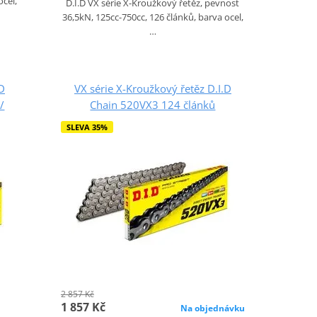
ocel,
D.I.D VX série X-Kroužkový řetěz, pevnost
36,5kN, 125cc-750cc, 126 článků, barva ocel,
…
.D
VX série X-Kroužkový řetěz D.I.D
/
Chain 520VX3 124 článků
SLEVA 35%
2 857 Kč
1 857 Kč
Na objednávku