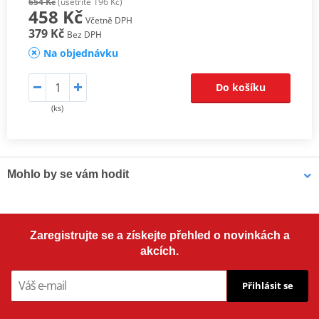
654 Kč
(ušetříte 196 Kč)
458 Kč
Včetně DPH
379 Kč
Bez DPH
Na objednávku
Do košíku
(ks)
Mohlo by se vám hodit
Víceúčelové plastické mazivo Bel-Ray WATERPROOF GREASE
Zaregistrujte se a získejte přehled o novinkách a
(454 g)
akcích.
Přihlásit se