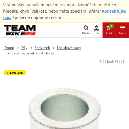
Vítáme Vás na našem novém e-shopu. Nemůžete nalézt co
hledáte, chybí velikost, nebo máte speciální přání?
Kontaktujte
nás.
Společně najdeme řešení.
0
Hledat
Účet
Košík
Menu
Hledat
Domů
Díly
Podvozek
Ložiskové sady
Sada rozpěrek kol All Balls
Náš kód:
P8258
SLEVA 30%