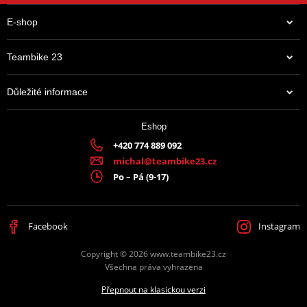
E-shop
Teambike 23
Důležité informace
458 Kč
Eshop
Na centrálním skladu v ČR
+420 774 889 092
michal@teambike23.cz
Po – Pá (9-17)
Facebook
Instagram
Copyright © 2026 www.teambike23.cz
Všechna práva vyhrazena
Přepnout na klasickou verzi