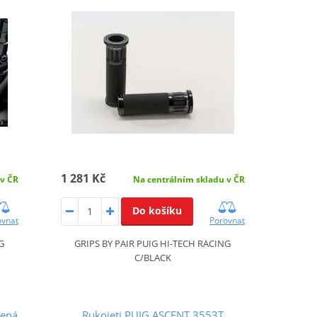
1 281 Kč
 v ČR
Na centrálním skladu v ČR
Do košíku
ovnat
Porovnat
G
GRIPS BY PAIR PUIG HI-TECH RACING
C/BLACK
vená
Rukojeti PUIG ASCENT 3553T