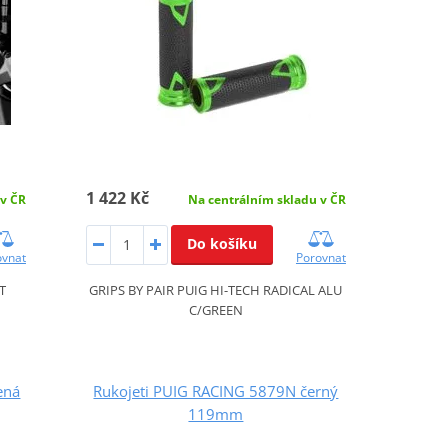
1 422 Kč
 v ČR
Na centrálním skladu v ČR
Do košíku
ovnat
Porovnat
T
GRIPS BY PAIR PUIG HI-TECH RADICAL ALU
C/GREEN
ená
Rukojeti PUIG RACING 5879N černý
119mm