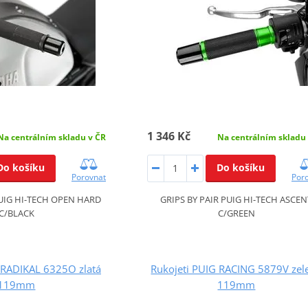
1 346 Kč
Na centrálním skladu v ČR
Na centrálním skladu
Do košíku
Do košíku
Porovnat
Por
PUIG HI-TECH OPEN HARD
GRIPS BY PAIR PUIG HI-TECH ASCEN
C/BLACK
C/GREEN
 RADIKAL 6325O zlatá
Rukojeti PUIG RACING 5879V zel
119mm
119mm