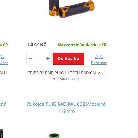
1 422 Kč
 v ČR
Na centrálním skladu v ČR
Do košíku
ovnat
Porovnat
 ALU
GRIPS BY PAIR PUIG HI-TECH RADICAL ALU
123MM C/GOL
ená
Rukojeti PUIG RADIKAL 6325V zelená
119mm