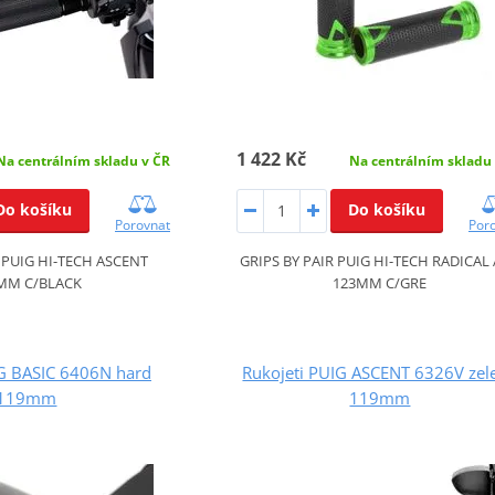
1 422 Kč
Na centrálním skladu v ČR
Na centrálním skladu
Do košíku
Do košíku
Porovnat
Por
R PUIG HI-TECH ASCENT
GRIPS BY PAIR PUIG HI-TECH RADICAL
MM C/BLACK
123MM C/GRE
IG BASIC 6406N hard
Rukojeti PUIG ASCENT 6326V zel
119mm
119mm