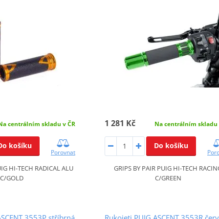
1 281 Kč
Na centrálním skladu v ČR
Na centrálním skladu
Do košíku
Do košíku
Porovnat
Por
UIG HI-TECH RADICAL ALU
GRIPS BY PAIR PUIG HI-TECH RACIN
C/GOLD
C/GREEN
ASCENT 3553P stříbrná
Rukojeti PUIG ASCENT 3553R čer