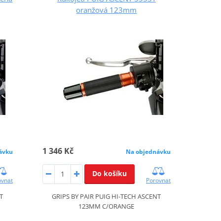
oranžová 123mm
1 346 Kč
ávku
Na objednávku
Do košíku
ovnat
Porovnat
T
GRIPS BY PAIR PUIG HI-TECH ASCENT
123MM C/ORANGE