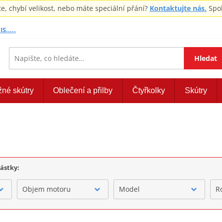
 chybí velikost, nebo máte speciální přání?
Kontaktujte nás.
Spol
S.....
Hledat
žné skútry
Oblečení a přilby
Čtyřkolky
Skútry
částky:
Objem motoru
Model
R