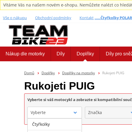
Vítáme Vás na našem novém e-shopu. Nemůžete nalézt co hledáte,
Vše o nákupu
Obchodní podmínky
Kontakt
.....Čtyřkolky POLARI
Nákup dle motorky
Díly
Doplňky
Díly pro sně
Domů
Doplňky
Doplňky na motorky
Rukojeti PUIG
Rukojeti PUIG
Vyberte si váš motocykl a zobrazte si kompatibilní sou
Vyberte
Značka
Čtyřkolky