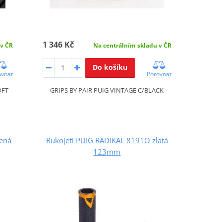
1 346 Kč
 v ČR
Na centrálním skladu v ČR
Do košíku
ovnat
Porovnat
OFT
GRIPS BY PAIR PUIG VINTAGE C/BLACK
lená
Rukojeti PUIG RADIKAL 8191O zlatá
123mm