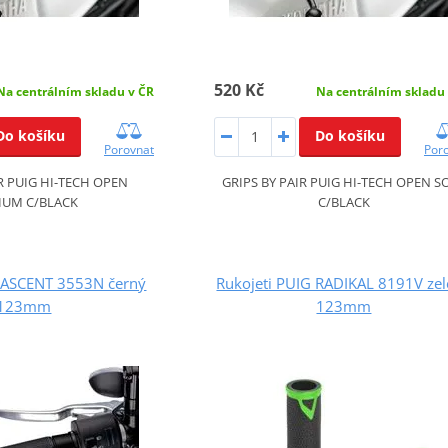
520 Kč
Na centrálním skladu v ČR
Na centrálním skladu
Do košíku
Do košíku
Porovnat
Por
IR PUIG HI-TECH OPEN
GRIPS BY PAIR PUIG HI-TECH OPEN S
IUM C/BLACK
C/BLACK
G ASCENT 3553N černý
Rukojeti PUIG RADIKAL 8191V ze
123mm
123mm