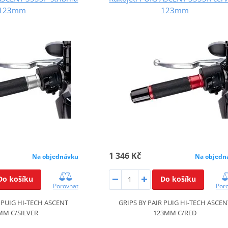
123mm
123mm
1 346 Kč
Na objednávku
Na objedn
Do košíku
Do košíku
Porovnat
Por
R PUIG HI-TECH ASCENT
GRIPS BY PAIR PUIG HI-TECH ASCEN
MM C/SILVER
123MM C/RED