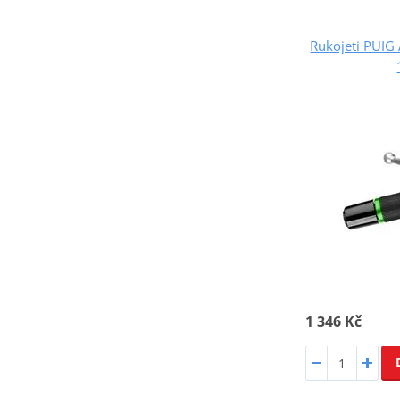
Rukojeti PUIG
1 346 Kč