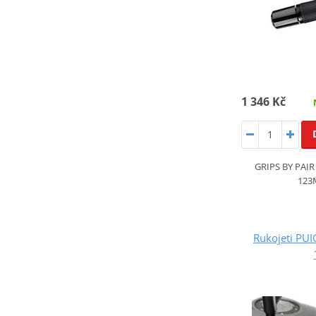
1 346 Kč
GRIPS BY PAI
123
Rukojeti PU