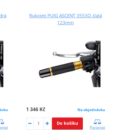
drá
Rukojeti PUIG ASCENT 3553O zlatá
123mm
1 346 Kč
ávku
Na objednávku
Do košíku
ovnat
Porovnat