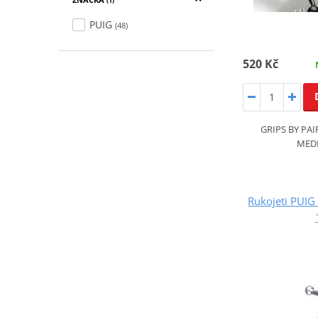
(1)
PUIG
(48)
520 Kč
GRIPS BY PA
MED
Rukojeti PUI