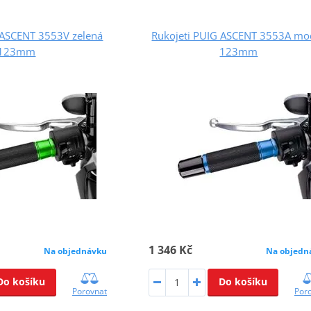
 ASCENT 3553V zelená
Rukojeti PUIG ASCENT 3553A mo
123mm
123mm
1 346 Kč
Na objednávku
Na objedn
Do košíku
Do košíku
Porovnat
Por