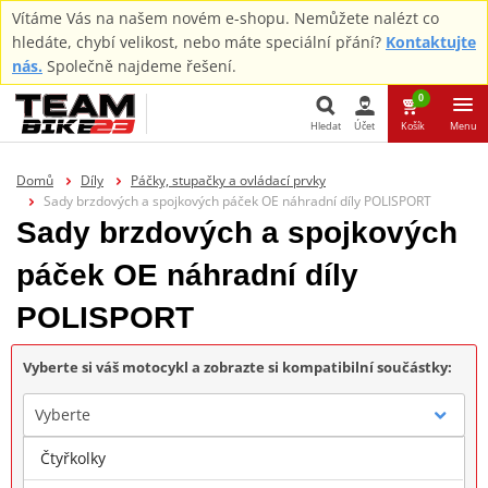
Vítáme Vás na našem novém e-shopu. Nemůžete nalézt co
hledáte, chybí velikost, nebo máte speciální přání?
Kontaktujte
nás.
Společně najdeme řešení.
0
Hledat
Účet
Košík
Menu
Hledat
Domů
Díly
Páčky, stupačky a ovládací prvky
Sady brzdových a spojkových páček OE náhradní díly POLISPORT
Sady brzdových a spojkových
páček OE náhradní díly
POLISPORT
Vyberte si váš motocykl a zobrazte si kompatibilní součástky:
Vyberte
Čtyřkolky
Značka