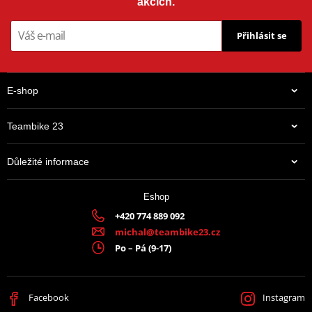
akcích.
Přihlásit se
E-shop
Teambike 23
Důležité informace
Eshop
+420 774 889 092
michal@teambike23.cz
Po – Pá (9-17)
Facebook
Instagram