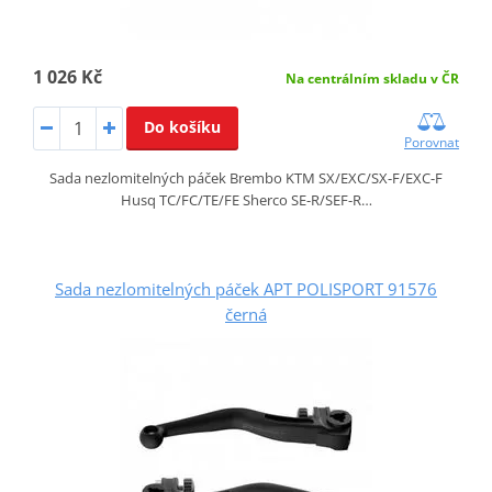
1 026 Kč
Na centrálním skladu v ČR
Do košíku
Porovnat
Sada nezlomitelných páček Brembo KTM SX/EXC/SX-F/EXC-F
Husq TC/FC/TE/FE Sherco SE-R/SEF-R…
Sada nezlomitelných páček APT POLISPORT 91576
černá