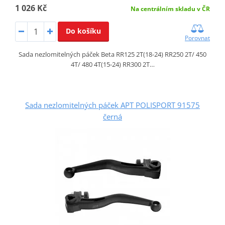
1 026 Kč
Na centrálním skladu v ČR
Do košíku
Porovnat
Sada nezlomitelných páček Beta RR125 2T(18-24) RR250 2T/ 450
4T/ 480 4T(15-24) RR300 2T…
Sada nezlomitelných páček APT POLISPORT 91575
černá