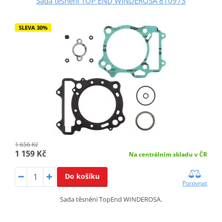
Sada těsnění TOP END WINDEROSA 810973
SLEVA 30%
1 656 Kč
1 159 Kč
Na centrálním skladu v ČR
Do košíku
Porovnat
Sada těsnění TopEnd WINDEROSA.