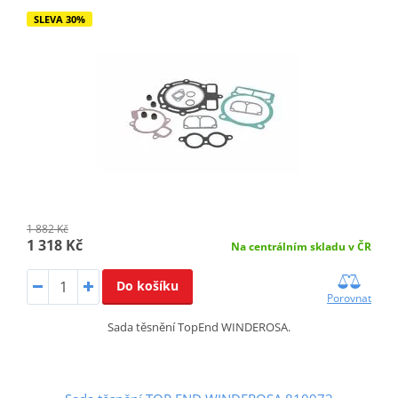
SLEVA 30%
1 882 Kč
1 318 Kč
Na centrálním skladu v ČR
Do košíku
Porovnat
Sada těsnění TopEnd WINDEROSA.