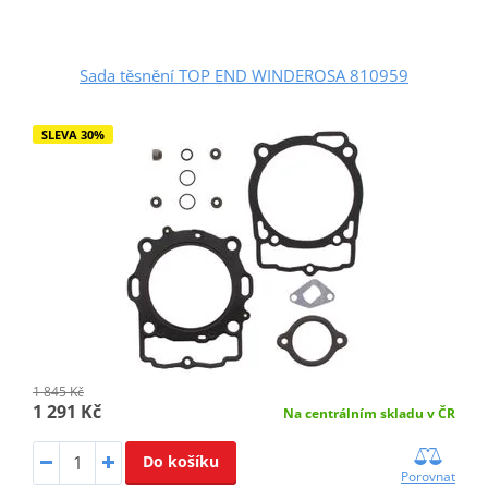
Sada těsnění TOP END WINDEROSA 810959
SLEVA 30%
1 845 Kč
1 291 Kč
Na centrálním skladu v ČR
Do košíku
Porovnat