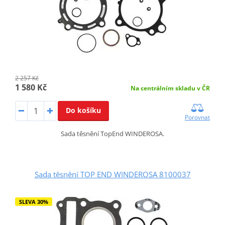
2 257 Kč
1 580 Kč
Na centrálním skladu v ČR
Do košíku
Porovnat
Sada těsnění TopEnd WINDEROSA.
Sada těsnění TOP END WINDEROSA 8100037
SLEVA 30%