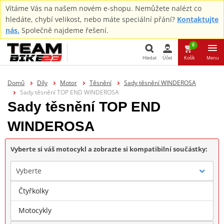
Vítáme Vás na našem novém e-shopu. Nemůžete nalézt co
hledáte, chybí velikost, nebo máte speciální přání?
Kontaktujte
nás.
Společně najdeme řešení.
0
Hledat
Účet
Košík
Menu
Hledat
Domů
Díly
Motor
Těsnění
Sady těsnění WINDEROSA
Sady těsnění TOP END WINDEROSA
Sady těsnění TOP END
WINDEROSA
Vyberte si váš motocykl a zobrazte si kompatibilní součástky:
Vyberte
Čtyřkolky
Značka
Motocykly