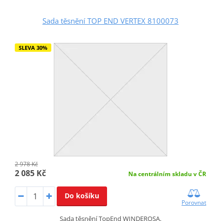
Sada těsnění TOP END VERTEX 8100073
SLEVA 30%
2 978 Kč
2 085 Kč
Na centrálním skladu v ČR
Do košíku
Porovnat
Sada těsnění TopEnd WINDEROSA.