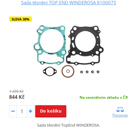
Sada těsnění TOP END WINDEROSA 8100075
SLEVA 30%
1 205 Kč
844 Kč
Na centrálním skladu v ČR
Do košíku
Porovnat
Sada těsnění TopEnd WINDEROSA.