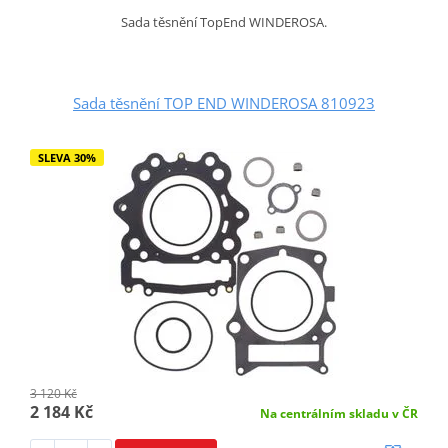
Sada těsnění TopEnd WINDEROSA.
Sada těsnění TOP END WINDEROSA 810923
SLEVA 30%
3 120 Kč
2 184 Kč
Na centrálním skladu v ČR