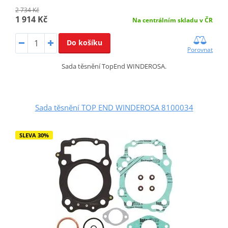
2 734 Kč
1 914 Kč
Na centrálním skladu v ČR
Do košíku
Porovnat
Sada těsnění TopEnd WINDEROSA.
Sada těsnění TOP END WINDEROSA 8100034
SLEVA 30%