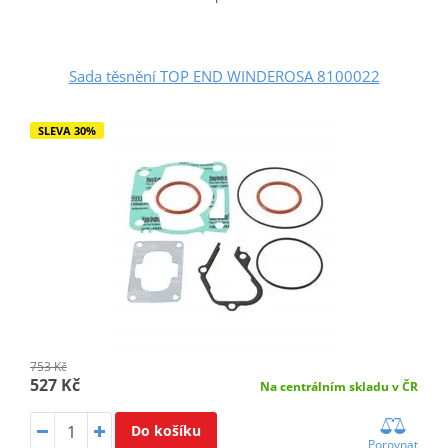
Sada těsnění TOP END WINDEROSA 8100022
SLEVA 30%
753 Kč
527 Kč
Na centrálním skladu v ČR
Do košíku
Porovnat