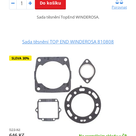
Do košíku
Porovnat
Sada těsnění TopEnd WINDEROSA.
Sada těsnění TOP END WINDEROSA 810808
SLEVA 30%
923 Kč
646 Kč
Na centrálním skladu v ČR