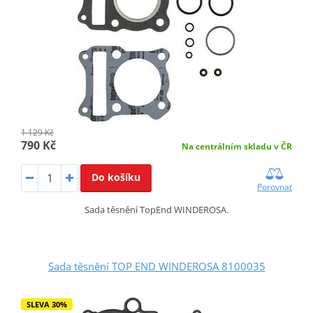
1 129 Kč
790 Kč
Na centrálním skladu v ČR
Do košíku
Porovnat
Sada těsnění TopEnd WINDEROSA.
Sada těsnění TOP END WINDEROSA 8100035
SLEVA 30%