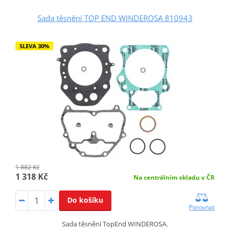
Sada těsnění TOP END WINDEROSA 810943
SLEVA 30%
1 882 Kč
1 318 Kč
Na centrálním skladu v ČR
Do košíku
Porovnat
Sada těsnění TopEnd WINDEROSA.