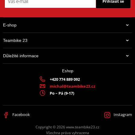
Přihlásit se
E-shop
Teambike 23
Důležité informace
Eshop
+420 774 889 092
michal@teambike23.cz
Po – Pá (9-17)
Facebook
Instagram
Copyright © 2026 www.teambike23.cz
Všechna práva vyhrazena