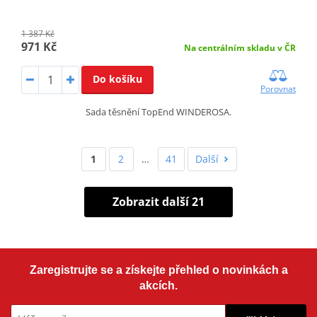
1 387 Kč
971 Kč
Na centrálním skladu v ČR
Do košíku
Porovnat
Sada těsnění TopEnd WINDEROSA.
1
2
…
41
Další
Zobrazit další 21
Zaregistrujte se a získejte přehled o novinkách a
akcích.