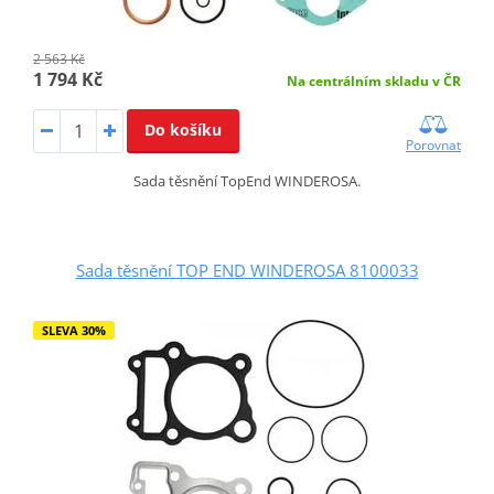
2 563 Kč
1 794 Kč
Na centrálním skladu v ČR
Do košíku
Porovnat
Sada těsnění TopEnd WINDEROSA.
Sada těsnění TOP END WINDEROSA 8100033
SLEVA 30%