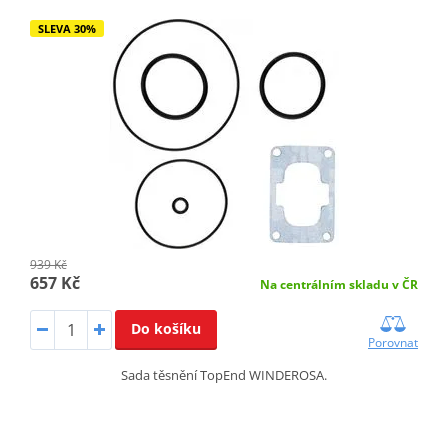
SLEVA 30%
939 Kč
657 Kč
Na centrálním skladu v ČR
Do košíku
Porovnat
Sada těsnění TopEnd WINDEROSA.