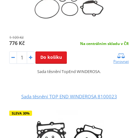
1 109 Kč
776 Kč
Na centrálním skladu v ČR
Do košíku
Porovnat
Sada těsnění TopEnd WINDEROSA.
Sada těsnění TOP END WINDEROSA 8100023
SLEVA 30%