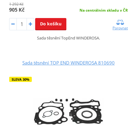
1 292 Kč
905 Kč
Na centrálním skladu v ČR
Do košíku
Porovnat
Sada těsnění TopEnd WINDEROSA.
Sada těsnění TOP END WINDEROSA 810690
SLEVA 30%