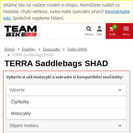
Vítáme Vás na našem novém e-shopu. Nemůžete nalézt co
hledáte, chybí velikost, nebo máte speciální přání?
Kontaktujte
nás.
Společně najdeme řešení.
0
Hledat
Účet
Košík
Menu
Hledat
Domů
Doplňky
Zavazadla
Tašky SHAD
TERRA Saddlebags SHAD
TERRA Saddlebags SHAD
Vyberte si váš motocykl a zobrazte si kompatibilní součástky:
Vyberte
Čtyřkolky
Značka
Motocykly
Objem motoru