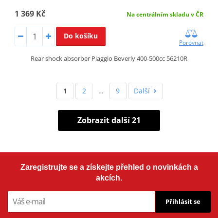
1 369 Kč
Na centrálním skladu v ČR
Do košíku
Porovnat
Rear shock absorber Piaggio Beverly 400-500cc 56210R
1
2
…
9
Další
Zobrazit další 21
Zaregistrujte se a získejte přehled o novinkách a
akcích.
Přihlásit se