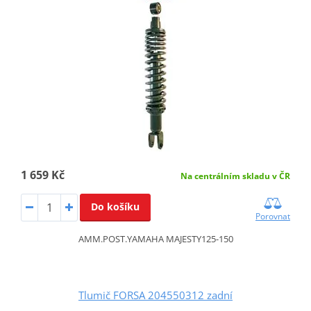
1 659 Kč
Na centrálním skladu v ČR
Do košíku
Porovnat
AMM.POST.YAMAHA MAJESTY125-150
Tlumič FORSA 204550312 zadní