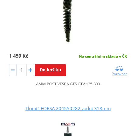
1 459 Kč
Na centrálním skladu v ČR
Do košíku
Porovnat
AMM.POST.VESPA GTS GTV 125-300
Tlumič FORSA 204550282 zadní 318mm