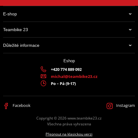
E-shop
Teambike 23
Důležité informace
Eshop
+420 774 889 092
michal@teambike23.cz
Po – Pá (9-17)
Facebook
Instagram
Copyright © 2026 www.teambike23.cz
Všechna práva vyhrazena
Přepnout na klasickou verzi