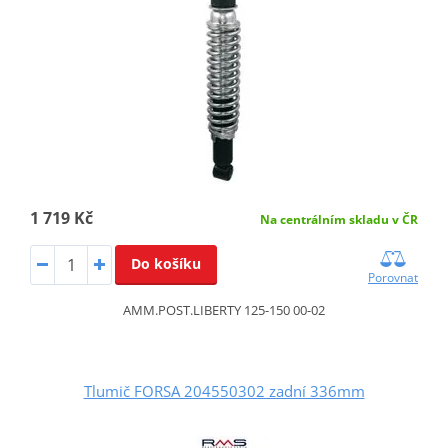
1 719 Kč
Na centrálním skladu v ČR
Do košíku
Porovnat
AMM.POST.LIBERTY 125-150 00-02
Tlumič FORSA 204550302 zadní 336mm