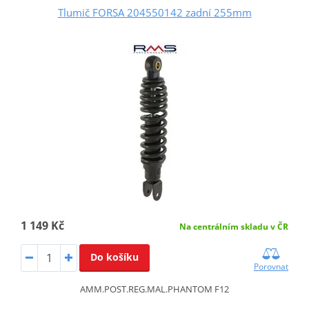
Tlumič FORSA 204550142 zadní 255mm
1 149 Kč
Na centrálním skladu v ČR
Do košíku
Porovnat
AMM.POST.REG.MAL.PHANTOM F12