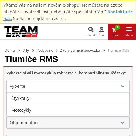
Vítáme Vás na našem novém e-shopu. Nemůžete nalézt co
hledáte, chybí velikost, nebo máte speciální přání?
Kontaktujte
nás.
Společně najdeme řešení.
0
Hledat
Účet
Košík
Menu
Hledat
Domů
Díly
Podvozek
Zadní tlumiče podvozku
Tlumiče RMS
Tlumiče RMS
Vyberte si váš motocykl a zobrazte si kompatibilní součástky:
Vyberte
Čtyřkolky
Značka
Motocykly
Objem motoru