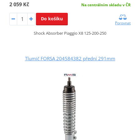
2 059 Kč
Na centrálním skladu v ČR
Do košíku
Porovnat
Shock Absorber Piaggio X8 125-200-250
Tlumič FORSA 204584382 přední 291mm