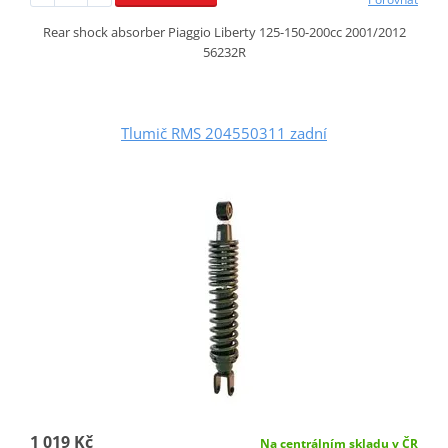
Rear shock absorber Piaggio Liberty 125-150-200cc 2001/2012
56232R
Tlumič RMS 204550311 zadní
1 019 Kč
Na centrálním skladu v ČR