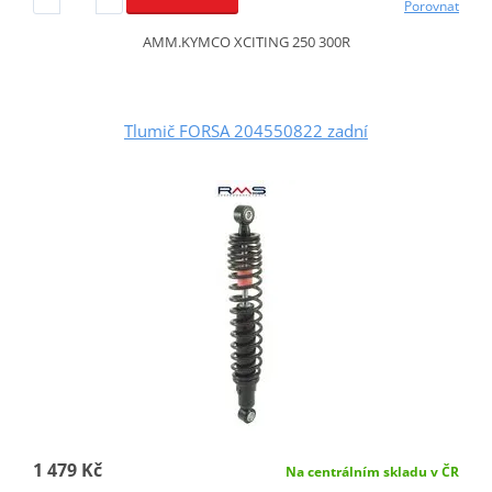
Porovnat
AMM.KYMCO XCITING 250 300R
Tlumič FORSA 204550822 zadní
1 479 Kč
Na centrálním skladu v ČR