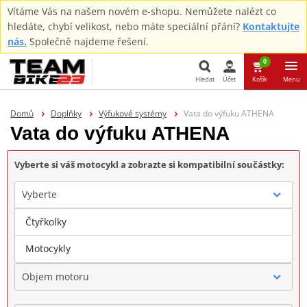
Vítáme Vás na našem novém e-shopu. Nemůžete nalézt co
hledáte, chybí velikost, nebo máte speciální přání?
Kontaktujte
nás.
Společně najdeme řešení.
0
Hledat
Účet
Košík
Menu
Hledat
Domů
Doplňky
Výfukové systémy
Vata do výfuku ATHENA
Vata do výfuku ATHENA
Vyberte si váš motocykl a zobrazte si kompatibilní součástky:
Vyberte
Čtyřkolky
Značka
Motocykly
Objem motoru