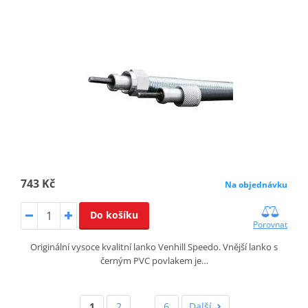
743 Kč
Na objednávku
Do košíku
Porovnat
Originální vysoce kvalitní lanko Venhill Speedo. Vnější lanko s
černým PVC povlakem je…
1
2
…
6
Další