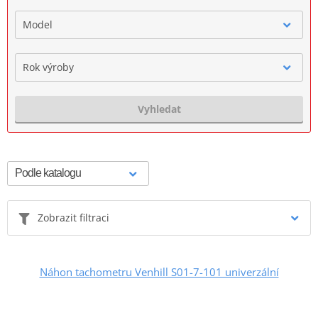
Model
Rok výroby
Vyhledat
Zobrazit filtraci
Náhon tachometru Venhill S01-7-101 univerzální