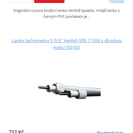
Porovnat
Originální vysoce kvalitní lanko Venhill Speedo. Vnější lanko s
černým PVC povlakem je…
Lanko tachometru 5 ft 6" Venhill SPE-7-506 s dlouhou
maticí SQ/SQ
717 Kč
Na objednávku