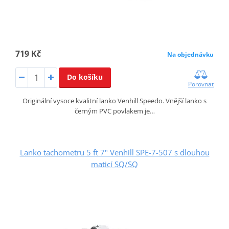
719 Kč
Na objednávku
Do košíku
Porovnat
Originální vysoce kvalitní lanko Venhill Speedo. Vnější lanko s
černým PVC povlakem je…
Lanko tachometru 5 ft 7" Venhill SPE-7-507 s dlouhou
maticí SQ/SQ