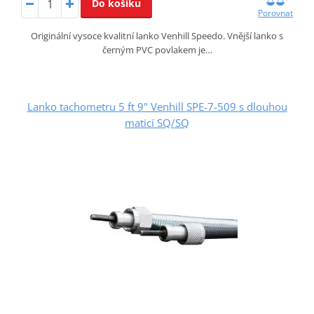
Do košíku
Porovnat
Originální vysoce kvalitní lanko Venhill Speedo. Vnější lanko s
černým PVC povlakem je…
Lanko tachometru 5 ft 9" Venhill SPE-7-509 s dlouhou
maticí SQ/SQ