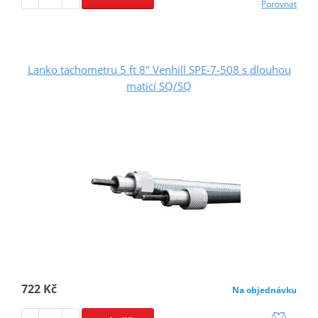
Porovnat
Lanko tachometru 5 ft 8" Venhill SPE-7-508 s dlouhou
maticí SQ/SQ
722 Kč
Na objednávku