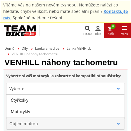
Vítáme Vás na našem novém e-shopu. Nemůžete nalézt co
hledáte, chybí velikost, nebo máte speciální přání?
Kontaktujte
nás.
Společně najdeme řešení.
0
Hledat
Účet
Košík
Menu
Hledat
Domů
Díly
Lanka a hadice
Lanka VENHILL
VENHILL náhony tachometru
VENHILL náhony tachometru
Vyberte si váš motocykl a zobrazte si kompatibilní součástky:
Vyberte
Čtyřkolky
Značka
Motocykly
Objem motoru