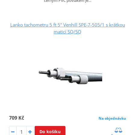
černým PVC povlakem je…
Lanko tachometru 5 ft 5" Venhill SPE-7-505/1 s krátkou
maticí SQ/SQ
709 Kč
Na objednávku
Do košíku