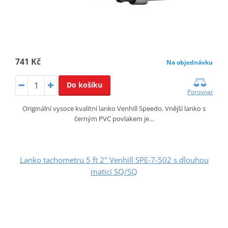
741 Kč
Na objednávku
Do košíku
Porovnat
Originální vysoce kvalitní lanko Venhill Speedo. Vnější lanko s
černým PVC povlakem je…
Lanko tachometru 5 ft 2" Venhill SPE-7-502 s dlouhou
maticí SQ/SQ