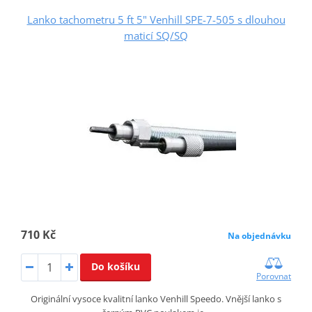
Lanko tachometru 5 ft 5" Venhill SPE-7-505 s dlouhou
maticí SQ/SQ
710 Kč
Na objednávku
Do košíku
Porovnat
Originální vysoce kvalitní lanko Venhill Speedo. Vnější lanko s