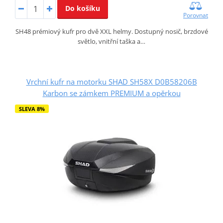
Do košíku
Porovnat
SH48 prémiový kufr pro dvě XXL helmy. Dostupný nosič, brzdové
světlo, vnitřní taška a…
Vrchní kufr na motorku SHAD SH58X D0B58206B
Karbon se zámkem PREMIUM a opěrkou
SLEVA 8%