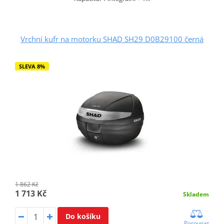
Vrchní kufr na motorku SHAD SH29 D0B29100 černá
SLEVA 8%
1 862 Kč
1 713 Kč
Skladem
Do košíku
Porovnat