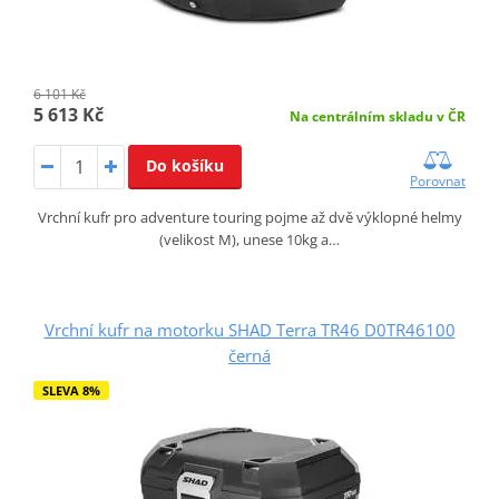
6 101 Kč
5 613 Kč
Na centrálním skladu v ČR
Do košíku
Porovnat
Vrchní kufr pro adventure touring pojme až dvě výklopné helmy
(velikost M), unese 10kg a…
Vrchní kufr na motorku SHAD Terra TR46 D0TR46100
černá
SLEVA 8%