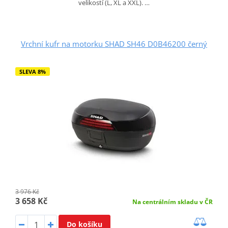
velikostí (L, XL a XXL). …
Vrchní kufr na motorku SHAD SH46 D0B46200 černý
SLEVA 8%
3 976 Kč
3 658 Kč
Na centrálním skladu v ČR
Do košíku