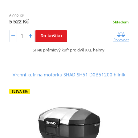
6 002 Kč
5 522 Kč
Skladem
Do košíku
Porovnat
SH48 prémiový kufr pro dvě XXL helmy.
Vrchní kufr na motorku SHAD SH51 D0B51200 hliník
SLEVA 8%