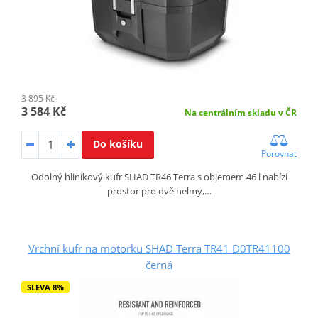
3 895 Kč
3 584 Kč
Na centrálním skladu v ČR
Do košíku
Porovnat
Odolný hliníkový kufr SHAD TR46 Terra s objemem 46 l nabízí
prostor pro dvě helmy,…
Vrchní kufr na motorku SHAD Terra TR41 D0TR41100
černá
SLEVA 8%