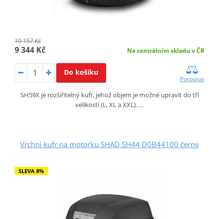
10 157 Kč
9 344 Kč
Na centrálním skladu v ČR
Do košíku
Porovnat
SH59X je rozšiřitelný kufr, jehož objem je možné upravit do tří
velikostí (L, XL a XXL). …
Vrchní kufr na motorku SHAD SH44 D0B44100 černý
SLEVA 8%