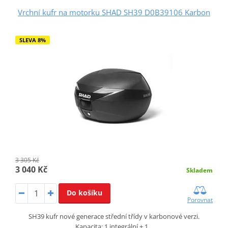
Vrchní kufr na motorku SHAD SH39 D0B39106 Karbon
SLEVA 8%
3 305 Kč
3 040 Kč
Skladem
Do košíku
Porovnat
SH39 kufr nové generace střední třídy v karbonové verzi.
Kapacita: 1 integrální + 1…