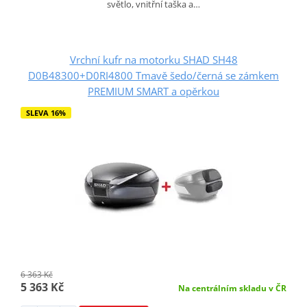
světlo, vnitřní taška a…
Vrchní kufr na motorku SHAD SH48
D0B48300+D0RI4800 Tmavě šedo/černá se zámkem
PREMIUM SMART a opěrkou
SLEVA 16%
6 363 Kč
5 363 Kč
Na centrálním skladu v ČR