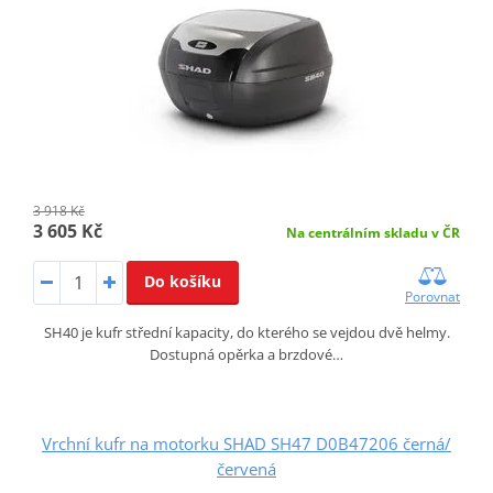
3 918 Kč
3 605 Kč
Na centrálním skladu v ČR
Do košíku
Porovnat
SH40 je kufr střední kapacity, do kterého se vejdou dvě helmy.
Dostupná opěrka a brzdové…
Vrchní kufr na motorku SHAD SH47 D0B47206 černá/
červená