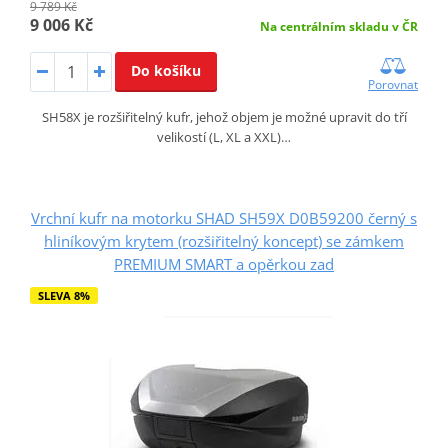
9 789 Kč
9 006 Kč
Na centrálním skladu v ČR
Do košíku
Porovnat
SH58X je rozšiřitelný kufr, jehož objem je možné upravit do tří
velikostí (L, XL a XXL)…
Vrchní kufr na motorku SHAD SH59X D0B59200 černý s
hliníkovým krytem (rozšiřitelný koncept) se zámkem
PREMIUM SMART a opěrkou zad
SLEVA 8%