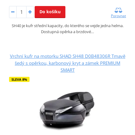
Do košíku
Porovnat
SH40 je kufr střední kapacity, do kterého se vejde jedna helma.
Dostupná opěrka a brzdové…
Vrchní kufr na motorku SHAD SH48 D0B48306R Tmavě
šedý s opěrkou, karbonový kryt a zámek PREMIUM
SMART
SLEVA 8%