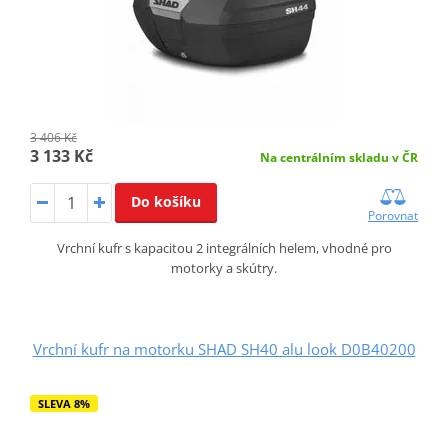
3 406 Kč
3 133 Kč
Na centrálním skladu v ČR
Do košíku
Porovnat
Vrchní kufr s kapacitou 2 integrálních helem, vhodné pro
motorky a skútry.
Vrchní kufr na motorku SHAD SH40 alu look D0B40200
SLEVA 8%