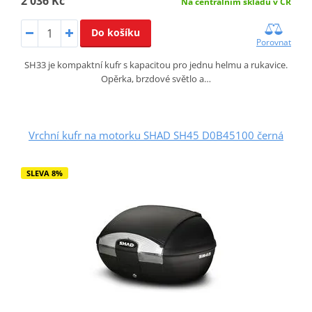
2 036 Kč
Na centrálním skladu v ČR
Do košíku
Porovnat
SH33 je kompaktní kufr s kapacitou pro jednu helmu a rukavice.
Opěrka, brzdové světlo a…
Vrchní kufr na motorku SHAD SH45 D0B45100 černá
SLEVA 8%