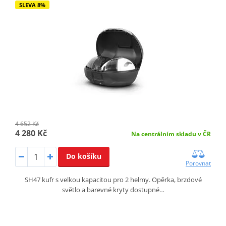
SLEVA 8%
4 652 Kč
4 280 Kč
Na centrálním skladu v ČR
Do košíku
Porovnat
SH47 kufr s velkou kapacitou pro 2 helmy. Opěrka, brzdové
světlo a barevné kryty dostupné…