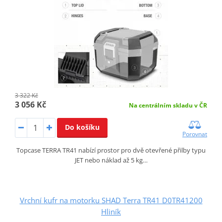
3 322 Kč
3 056 Kč
Na centrálním skladu v ČR
Do košíku
Porovnat
Topcase TERRA TR41 nabízí prostor pro dvě otevřené přilby typu
JET nebo náklad až 5 kg…
Vrchní kufr na motorku SHAD Terra TR41 D0TR41200
Hliník