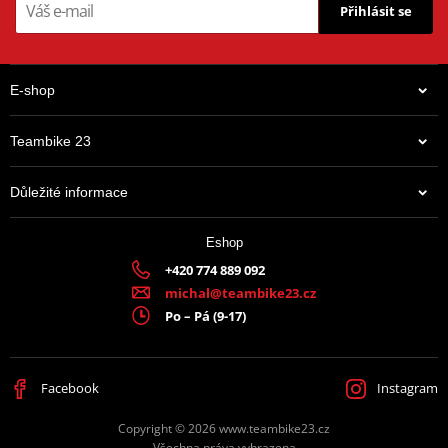
Přihlásit se
E-shop
Teambike 23
Důležité informace
Eshop
+420 774 889 092
michal@teambike23.cz
Po – Pá (9-17)
Facebook
Instagram
Copyright © 2026 www.teambike23.cz
Všechna práva vyhrazena