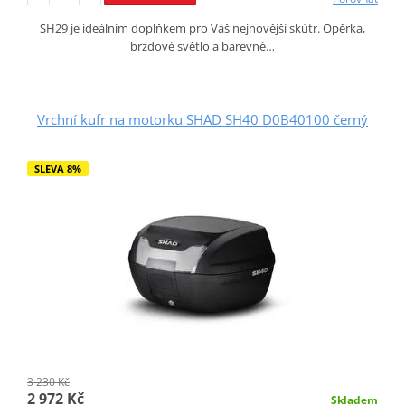
SH29 je ideálním doplňkem pro Váš nejnovější skútr. Opěrka,
brzdové světlo a barevné…
Vrchní kufr na motorku SHAD SH40 D0B40100 černý
SLEVA 8%
3 230 Kč
2 972 Kč
Skladem