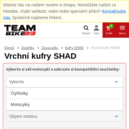
Vítáme Vás na našem novém e-shopu. Nemůžete nalézt co
hledáte, chybí velikost, nebo máte speciální přání?
Kontaktujte
nás.
Společně najdeme řešení.
0
Hledat
Účet
Košík
Menu
Hledat
Domů
Doplňky
Zavazadla
Kufry SHAD
Vrchní kufry SHAD
Vrchní kufry SHAD
Vyberte si váš motocykl a zobrazte si kompatibilní součástky:
Vyberte
Čtyřkolky
Značka
Motocykly
Objem motoru