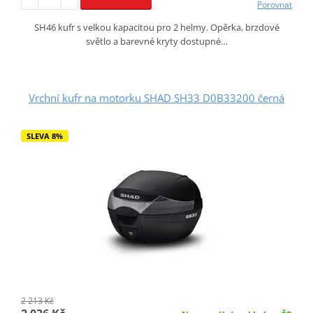
Porovnat
SH46 kufr s velkou kapacitou pro 2 helmy. Opěrka, brzdové
světlo a barevné kryty dostupné…
Vrchní kufr na motorku SHAD SH33 D0B33200 černá
SLEVA 8%
2 213 Kč