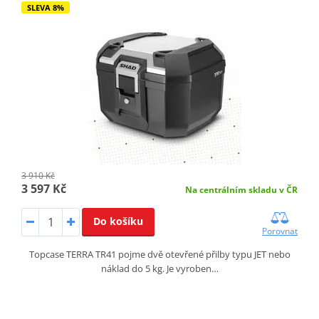
SLEVA 8%
3 910 Kč
3 597 Kč
Na centrálním skladu v ČR
Do košíku
Porovnat
Topcase TERRA TR41 pojme dvě otevřené přilby typu JET nebo
náklad do 5 kg. Je vyroben…