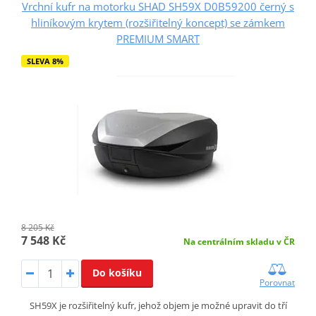
Vrchní kufr na motorku SHAD SH59X D0B59200 černý s
hliníkovým krytem (rozšiřitelný koncept) se zámkem
PREMIUM SMART
SLEVA 8%
8 205 Kč
7 548 Kč
Na centrálním skladu v ČR
Do košíku
Porovnat
SH59X je rozšiřitelný kufr, jehož objem je možné upravit do tří