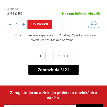
3 708 Kč
3 412 Kč
Na centrálním skladu v ČR
Do košíku
Porovnat
SH45 kufr s velkou kapacitou pro 2 helmy. Opěrka, brzdové
světlo, vnitřní taška a barevné…
1
2
Další
Zobrazit další 21
Zaregistrujte se a získejte přehled o novinkách a
akcích.