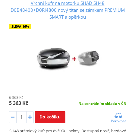
Vrchní kufr na motorku SHAD SH48
D0B48400+D0RI4800 nový titan se zámkem PREMIUM
SMART a opěrkou
SLEVA 16%
6 363 Kč
5 363 Kč
Na centrálním skladu v ČR
Do košíku
Porovnat
SH48 prémiový kufr pro dvě XXL helmy. Dostupný nosič, brzdové