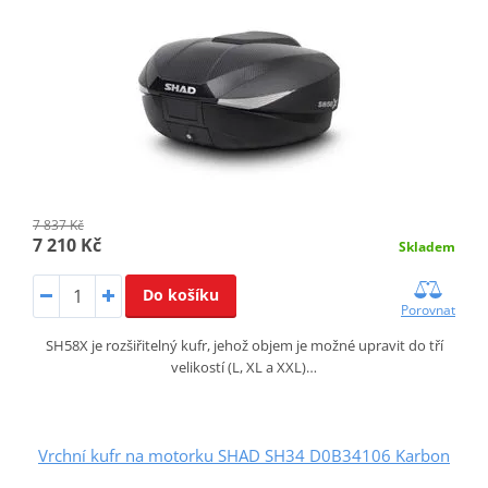
7 837 Kč
7 210 Kč
Skladem
Do košíku
Porovnat
SH58X je rozšiřitelný kufr, jehož objem je možné upravit do tří
velikostí (L, XL a XXL)…
Vrchní kufr na motorku SHAD SH34 D0B34106 Karbon