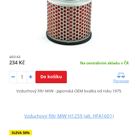
469 Kč
234 Kč
Na centrálním skladu v ČR
Do košíku
Porovnat
Vzduchový filtr MIW - Japonská OEM kvalita od roku 1975.
Vzduchový filtr MIW H1259 (alt. HFA1601)
SLEVA 50%