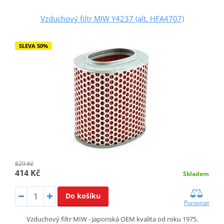
Vzduchový filtr MIW Y4237 (alt. HFA4707)
SLEVA 50%
829 Kč
414 Kč
Skladem
Do košíku
Porovnat
Vzduchový filtr MIW - Japonská OEM kvalita od roku 1975.