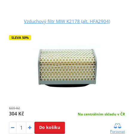
Vzduchový filtr MIW K2178 (alt. HFA2904)
SLEVA 50%
609 Kč
304 Kč
Na centrálním skladu v ČR
Do košíku
Porovnat