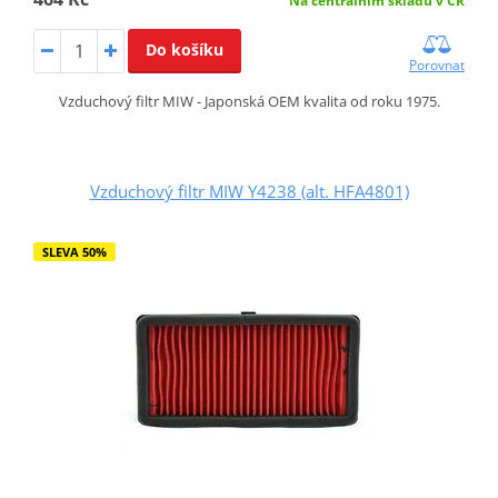
Na centrálním skladu v ČR
Do košíku
Porovnat
Vzduchový filtr MIW - Japonská OEM kvalita od roku 1975.
Vzduchový filtr MIW Y4238 (alt. HFA4801)
SLEVA 50%