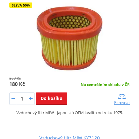
SLEVA 50%
359 Kč
180 Kč
Na centrálním skladu v ČR
Do košíku
Porovnat
Vzduchový filtr MIW - Japonská OEM kvalita od roku 1975.
Vzduchový filtr MIW KY7120