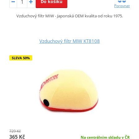
Do košíku
Porovnat
Vzduchový filtr MIW - Japonská OEM kvalita od roku 1975.
Vzduchový filtr MIW KT8108
SLEVA 50%
729 Kč
365 Kč
Na centrálním skladu v ČR