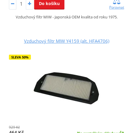
Do košíku
Porovnat
Vzduchový filtr MIW - Japonská OEM kvalita od roku 1975.
Vzduchový filtr MIW Y4159 (alt. HFA4706)
SLEVA 50%
929 Kč
464 Kč