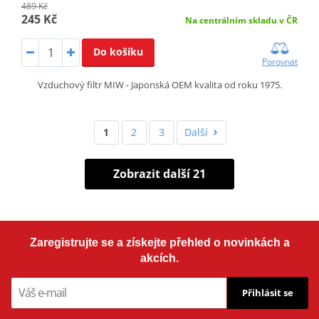
489 Kč
245 Kč
Na centrálním skladu v ČR
Do košíku
Porovnat
Vzduchový filtr MIW - Japonská OEM kvalita od roku 1975.
1
2
3
Další
Zobrazit další 21
Zaregistrujte se a získejte přehled o novinkách a
akcích.
Přihlásit se