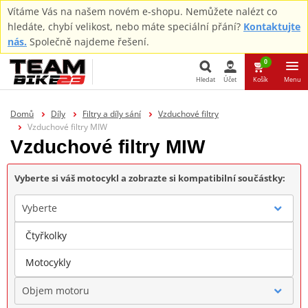
Vítáme Vás na našem novém e-shopu. Nemůžete nalézt co
hledáte, chybí velikost, nebo máte speciální přání?
Kontaktujte
nás.
Společně najdeme řešení.
0
Hledat
Účet
Košík
Menu
Hledat
Domů
Díly
Filtry a díly sání
Vzduchové filtry
Vzduchové filtry MIW
Vzduchové filtry MIW
Vyberte si váš motocykl a zobrazte si kompatibilní součástky:
Vyberte
Čtyřkolky
Značka
Motocykly
Objem motoru