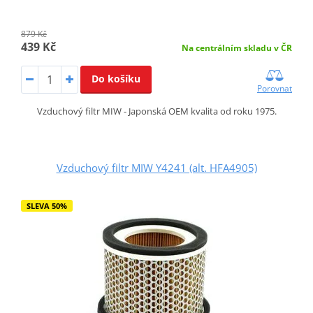
879 Kč
439 Kč
Na centrálním skladu v ČR
Do košíku
Porovnat
Vzduchový filtr MIW - Japonská OEM kvalita od roku 1975.
Vzduchový filtr MIW Y4241 (alt. HFA4905)
SLEVA 50%