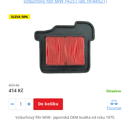
Vzduchový filtr MIW Y4251 (alt. HFA4921)
SLEVA 50%
829 Kč
414 Kč
Skladem
Do košíku
Porovnat
Vzduchový filtr MIW - Japonská OEM kvalita od roku 1975.